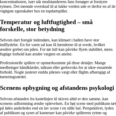
koncentrationen, især når modstanderens fans forsøger at forstyrre
rytmen. Det mentale overskud til at lukke verden ude er derfor en af de
vigtigste egenskaber hos en topdartspiller.
Temperatur og luftfugtighed – små
forskelle, stor betydning
Selvom dart foregår indendørs, kan klimaet i hallen have stor
indflydelse. En for varm sal kan få hænderne til at svede, hvilket
ændrer grebet om pilen. For tør luft kan påvirke flyets stabilitet, mens
fugtige forhold kan ændre vægten en anelse.
Professionelle spillere er opmærksomme på disse detaljer. Mange
medbringer håndklæder, talkum eller grebsvoks for at sikre ensartede
forhold. Nogle justerer endda pilenes vægt eller flights afhængigt af
turneringsstedet.
Scenens opbygning og afstandens psykologi
Selvom afstanden fra kastelinjen til skiven altid er den samme, kan
scenens udformning ændre oplevelsen. En høj scene med publikum tæt
på føles anderledes end en lav scene i en stille hal. Perspektivet, lyden
af publikum og synet af kameraer kan påvirke spillerens rytme og