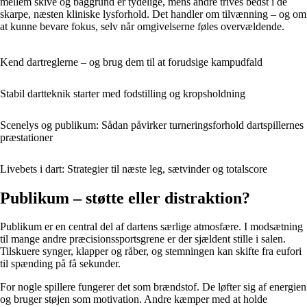
mellem skive og baggrund er tydelige, mens andre trives bedst i de
skarpe, næsten kliniske lysforhold. Det handler om tilvænning – og om
at kunne bevare fokus, selv når omgivelserne føles overvældende.
Kend dartreglerne – og brug dem til at forudsige kampudfald
Stabil dartteknik starter med fodstilling og kropsholdning
Scenelys og publikum: Sådan påvirker turneringsforhold dartspillernes
præstationer
Livebets i dart: Strategier til næste leg, sætvinder og totalscore
Publikum – støtte eller distraktion?
Publikum er en central del af dartens særlige atmosfære. I modsætning
til mange andre præcisionssportsgrene er der sjældent stille i salen.
Tilskuere synger, klapper og råber, og stemningen kan skifte fra eufori
til spænding på få sekunder.
For nogle spillere fungerer det som brændstof. De løfter sig af energien
og bruger støjen som motivation. Andre kæmper med at holde