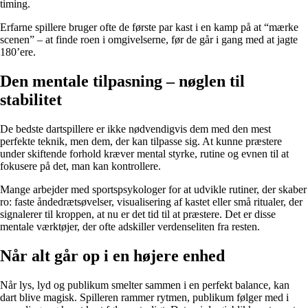
timing.
Erfarne spillere bruger ofte de første par kast i en kamp på at “mærke
scenen” – at finde roen i omgivelserne, før de går i gang med at jagte
180’ere.
Den mentale tilpasning – nøglen til
stabilitet
De bedste dartspillere er ikke nødvendigvis dem med den mest
perfekte teknik, men dem, der kan tilpasse sig. At kunne præstere
under skiftende forhold kræver mental styrke, rutine og evnen til at
fokusere på det, man kan kontrollere.
Mange arbejder med sportspsykologer for at udvikle rutiner, der skaber
ro: faste åndedrætsøvelser, visualisering af kastet eller små ritualer, der
signalerer til kroppen, at nu er det tid til at præstere. Det er disse
mentale værktøjer, der ofte adskiller verdenseliten fra resten.
Når alt går op i en højere enhed
Når lys, lyd og publikum smelter sammen i en perfekt balance, kan
dart blive magisk. Spilleren rammer rytmen, publikum følger med i