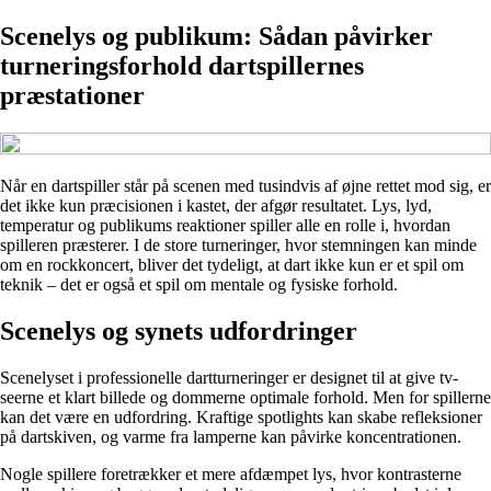
Scenelys og publikum: Sådan påvirker
turneringsforhold dartspillernes
præstationer
Når en dartspiller står på scenen med tusindvis af øjne rettet mod sig, er
det ikke kun præcisionen i kastet, der afgør resultatet. Lys, lyd,
temperatur og publikums reaktioner spiller alle en rolle i, hvordan
spilleren præsterer. I de store turneringer, hvor stemningen kan minde
om en rockkoncert, bliver det tydeligt, at dart ikke kun er et spil om
teknik – det er også et spil om mentale og fysiske forhold.
Scenelys og synets udfordringer
Scenelyset i professionelle dartturneringer er designet til at give tv-
seerne et klart billede og dommerne optimale forhold. Men for spillerne
kan det være en udfordring. Kraftige spotlights kan skabe refleksioner
på dartskiven, og varme fra lamperne kan påvirke koncentrationen.
Nogle spillere foretrækker et mere afdæmpet lys, hvor kontrasterne