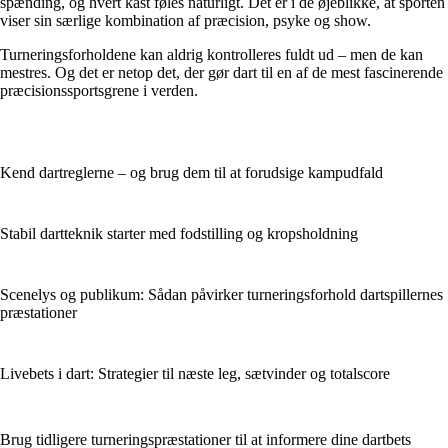
spænding, og hvert kast føles naturligt. Det er i de øjeblikke, at sporten
viser sin særlige kombination af præcision, psyke og show.
Turneringsforholdene kan aldrig kontrolleres fuldt ud – men de kan
mestres. Og det er netop det, der gør dart til en af de mest fascinerende
præcisionssportsgrene i verden.
Kend dartreglerne – og brug dem til at forudsige kampudfald
Stabil dartteknik starter med fodstilling og kropsholdning
Scenelys og publikum: Sådan påvirker turneringsforhold dartspillernes
præstationer
Livebets i dart: Strategier til næste leg, sætvinder og totalscore
Brug tidligere turneringspræstationer til at informere dine dartbets