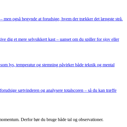
se – men også begynde at forudsige, hvem der trækker det længste strå.
e dig et mere selvsikkert kast – uanset om du spiller for sjov eller
 som lys, temperatur og stemning påvirker både teknik og mental
, forudsige sætvinderen og analysere totalscoren – så du kan træffe
r momentum. Derfor bør du bruge både tal og observationer.