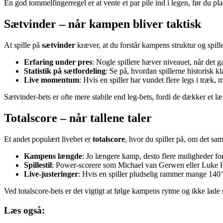
En god tommelfingerregel er at vente et par pile ind i legen, før du pla
Sætvinder – når kampen bliver taktisk
At spille på
sætvinder
kræver, at du forstår kampens struktur og spil
Erfaring under pres
: Nogle spillere hæver niveauet, når det 
Statistik på sætfordeling
: Se på, hvordan spillerne historisk k
Live momentum
: Hvis en spiller har vundet flere legs i træk,
Sætvinder-bets er ofte mere stabile end leg-bets, fordi de dækker et 
Totalscore – når tallene taler
Et andet populært livebet er
totalscore
, hvor du spiller på, om det sam
Kampens længde
: Jo længere kamp, desto flere muligheder for
Spillestil
: Power-scorere som Michael van Gerwen eller Luke Hu
Live-justeringer
: Hvis en spiller pludselig rammer mange 140’e
Ved totalscore-bets er det vigtigt at følge kampens rytme og ikke lade 
Læs også: