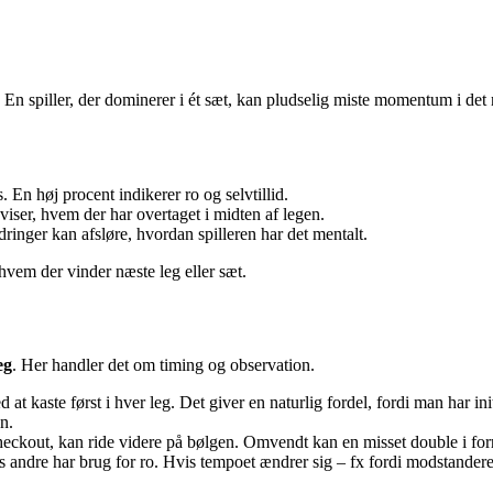
En spiller, der dominerer i ét sæt, kan pludselig miste momentum i det n
s. En høj procent indikerer ro og selvtillid.
viser, hvem der har overtaget i midten af legen.
ringer kan afsløre, hvordan spilleren har det mentalt.
 hvem der vinder næste leg eller sæt.
eg
. Her handler det om timing og observation.
med at kaste først i hver leg. Det giver en naturlig fordel, fordi man har i
n.
rt checkout, kan ride videre på bølgen. Omvendt kan en misset double i fo
ens andre har brug for ro. Hvis tempoet ændrer sig – fx fordi modstander