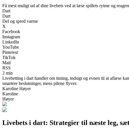
Få mest muligt ud af dine livebets ved at læse spillets rytme og reage
Dart
Dart
Del og spred varme
X
Facebook
Instagram
LinkedIn
YouTube
Pinterest
TikTok
Mail
RSS
2 min
Livebetting i dart handler om timing, indsigt og evnen til at aflæse ka
smartere beslutninger, mens pilene flyver.
Karoline Høyer
Karoline
Høyer
Livebets i dart: Strategier til næste leg, s