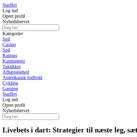
Star
Bet
Log ind
Opret profil
Nyhedsbrevet
Kategorier
Spil
Casino
Spil
Ratings
Kampagner
Taktikker
Afhængighed
Amerikansk fodbold
Cykling
Gaming
Star
Bet
Log ind
Opret profil
Nyhedsbrevet
Livebets i dart: Strategier til næste leg, s