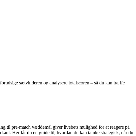
, forudsige sætvinderen og analysere totalscoren – så du kan træffe
ing til pre-match væddemål giver livebets mulighed for at reagere på
rkant. Her får du en guide til, hvordan du kan tænke strategisk, når du