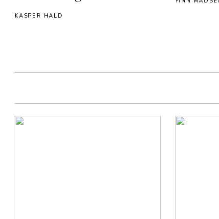
FINN MADSE
KASPER HALD