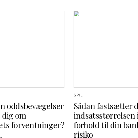
SPIL
an oddsbevægelser
Sådan fastsætter 
e dig om
indsatsstørrelsen 
ts forventninger?
forhold til din ban
risiko