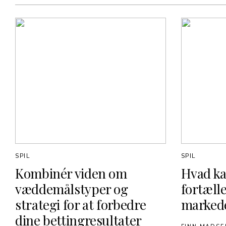
SPIL
SPIL
Kombinér viden om
Hvad k
væddemålstyper og
fortæll
strategi for at forbedre
markede
dine bettingresultater