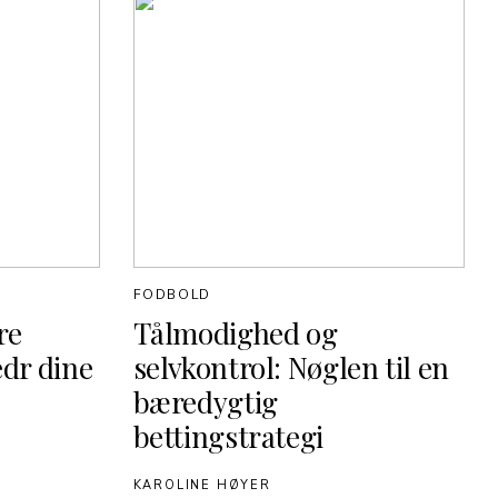
FODBOLD
re
Tålmodighed og
dr dine
selvkontrol: Nøglen til en
bæredygtig
bettingstrategi
KAROLINE HØYER