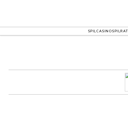
SPIL
CASINO
SPIL
RAT