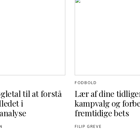
FODBOLD
letal til at forstå
Lær af dine tidlige
ledet i
kampvalg og forbe
analyse
fremtidige bets
N
FILIP GREVE