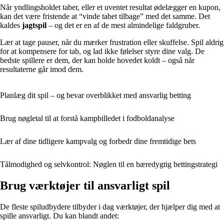
Når yndlingsholdet taber, eller et uventet resultat ødelægger en kupon,
kan det være fristende at “vinde tabet tilbage” med det samme. Det
kaldes
jagtspil
– og det er en af de mest almindelige faldgruber.
Lær at tage pauser, når du mærker frustration eller skuffelse. Spil aldrig
for at kompensere for tab, og lad ikke følelser styre dine valg. De
bedste spillere er dem, der kan holde hovedet koldt – også når
resultaterne går imod dem.
Planlæg dit spil – og bevar overblikket med ansvarlig betting
Brug nøgletal til at forstå kampbilledet i fodboldanalyse
Lær af dine tidligere kampvalg og forbedr dine fremtidige bets
Tålmodighed og selvkontrol: Nøglen til en bæredygtig bettingstrategi
Brug værktøjer til ansvarligt spil
De fleste spiludbydere tilbyder i dag værktøjer, der hjælper dig med at
spille ansvarligt. Du kan blandt andet: