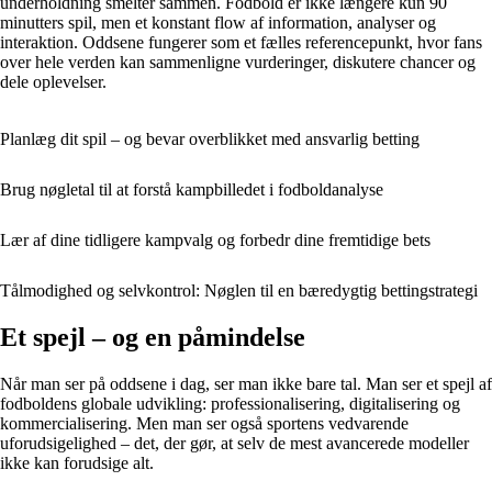
underholdning smelter sammen. Fodbold er ikke længere kun 90
minutters spil, men et konstant flow af information, analyser og
interaktion. Oddsene fungerer som et fælles referencepunkt, hvor fans
over hele verden kan sammenligne vurderinger, diskutere chancer og
dele oplevelser.
Planlæg dit spil – og bevar overblikket med ansvarlig betting
Brug nøgletal til at forstå kampbilledet i fodboldanalyse
Lær af dine tidligere kampvalg og forbedr dine fremtidige bets
Tålmodighed og selvkontrol: Nøglen til en bæredygtig bettingstrategi
Et spejl – og en påmindelse
Når man ser på oddsene i dag, ser man ikke bare tal. Man ser et spejl af
fodboldens globale udvikling: professionalisering, digitalisering og
kommercialisering. Men man ser også sportens vedvarende
uforudsigelighed – det, der gør, at selv de mest avancerede modeller
ikke kan forudsige alt.