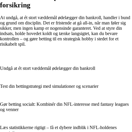
forsikring
At undgå, at ét stort væddemål ødelægger din bankroll, handler i bund
og grund om disciplin. Det er fristende at gå all-in, når man føler sig
sikker, men ingen kamp er nogensinde garanteret. Ved at styre din
indsats, holde hovedet koldt og tænke langsigtet, kan du bevare
kontrollen – og gøre betting til en strategisk hobby i stedet for et
risikabelt spil.
Undgå at ét stort væddemål ødelægger din bankroll
Test din bettingstrategi med simulationer og scenarier
Gør betting socialt: Kombinér din NFL-interesse med fantasy leagues
og venner
Læs statistikkerne rigtigt – få et dybere indblik i NFL-holdenes