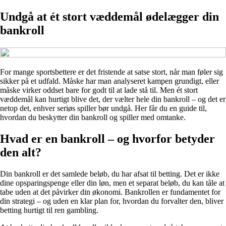
Undgå at ét stort væddemål ødelægger din
bankroll
For mange sportsbettere er det fristende at satse stort, når man føler sig
sikker på et udfald. Måske har man analyseret kampen grundigt, eller
måske virker oddset bare for godt til at lade stå til. Men ét stort
væddemål kan hurtigt blive det, der vælter hele din bankroll – og det er
netop det, enhver seriøs spiller bør undgå. Her får du en guide til,
hvordan du beskytter din bankroll og spiller med omtanke.
Hvad er en bankroll – og hvorfor betyder
den alt?
Din bankroll er det samlede beløb, du har afsat til betting. Det er ikke
dine opsparingspenge eller din løn, men et separat beløb, du kan tåle at
tabe uden at det påvirker din økonomi. Bankrollen er fundamentet for
din strategi – og uden en klar plan for, hvordan du forvalter den, bliver
betting hurtigt til ren gambling.