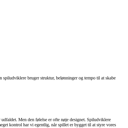
 spiludviklere bruger struktur, belønninger og tempo til at skabe
 udfaldet. Men den følelse er ofte nøje designet. Spiludviklere
 kontrol har vi egentlig, når spillet er bygget til at styre vores