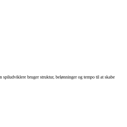
 spiludviklere bruger struktur, belønninger og tempo til at skabe