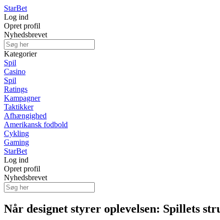
Star
Bet
Log ind
Opret profil
Nyhedsbrevet
Kategorier
Spil
Casino
Spil
Ratings
Kampagner
Taktikker
Afhængighed
Amerikansk fodbold
Cykling
Gaming
Star
Bet
Log ind
Opret profil
Nyhedsbrevet
Når designet styrer oplevelsen: Spillets st