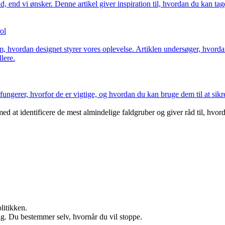
d, end vi ønsker. Denne artikel giver inspiration til, hvordan du kan 
ol
, hvordan designet styrer vores oplevelse. Artiklen undersøger, hvordan
lere.
fungerer, hvorfor de er vigtige, og hvordan du kan bruge dem til at sikre,
ed at identificere de mest almindelige faldgruber og giver råd til, hvord
litikken.
ig. Du bestemmer selv, hvornår du vil stoppe.