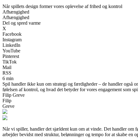
Når spillets design former vores oplevelse af frihed og kontrol
Afhængighed
Afhængighed
Del og spred varme
X
Facebook
Instagram
LinkedIn
YouTube
Pinterest
TikTok
Mail
RSS
6 min
Spil handler ikke kun om strategi og færdigheder – de handler også om
følelsen af kontrol, og hvad det betyder for vores engagement som spil
Filip Greve
Filip
Greve
Når vi spiller, handler det sjældent kun om at vinde. Det handler om fø
arbejder bevidst med struktur, belønninger og tempo for at skabe en opl