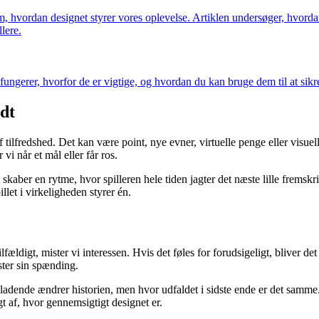
, hvordan designet styrer vores oplevelse. Artiklen undersøger, hvordan
lere.
fungerer, hvorfor de er vigtige, og hvordan du kan bruge dem til at sikre,
idt
ilfredshed. Det kan være point, nye evner, virtuelle penge eller visuell
i når et mål eller får ros.
skaber en rytme, hvor spilleren hele tiden jagter det næste lille frems
let i virkeligheden styrer én.
tilfældigt, mister vi interessen. Hvis det føles for forudsigeligt, bliver d
ster sin spænding.
yneladende ændrer historien, men hvor udfaldet i sidste ende er det samme
t af, hvor gennemsigtigt designet er.