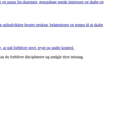
tage en pause fra skærmen, genopdage gamle interesser og skabe en
 spiludviklere bruger struktur, belønninger og tempo til at skabe
 at spil forbliver sjovt, trygt og under kontrol.
an du forbliver disciplineret og undgår dyre misstag.