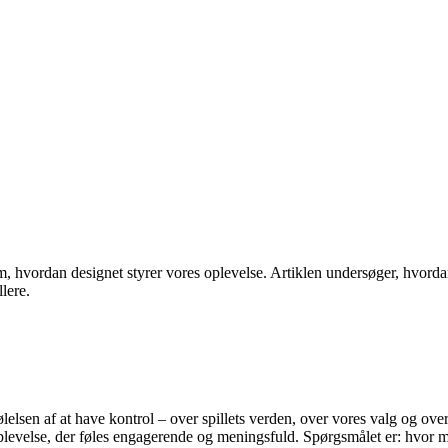
, hvordan designet styrer vores oplevelse. Artiklen undersøger, hvordan
lere.
lelsen af at have kontrol – over spillets verden, over vores valg og over
evelse, der føles engagerende og meningsfuld. Spørgsmålet er: hvor meget