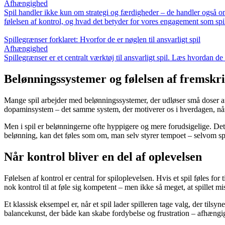
Afhængighed
Spil handler ikke kun om strategi og færdigheder – de handler også om
følelsen af kontrol, og hvad det betyder for vores engagement som spil
Spillegrænser forklaret: Hvorfor de er nøglen til ansvarligt spil
Afhængighed
Spillegrænser er et centralt værktøj til ansvarligt spil. Læs hvordan de 
Belønningssystemer og følelsen af fremskr
Mange spil arbejder med belønningssystemer, der udløser små doser af t
dopaminsystem – det samme system, der motiverer os i hverdagen, når v
Men i spil er belønningerne ofte hyppigere og mere forudsigelige. Det 
belønning, kan det føles som om, man selv styrer tempoet – selvom spil
Når kontrol bliver en del af oplevelsen
Følelsen af kontrol er central for spiloplevelsen. Hvis et spil føles for 
nok kontrol til at føle sig kompetent – men ikke så meget, at spillet mi
Et klassisk eksempel er, når et spil lader spilleren tage valg, der tils
balancekunst, der både kan skabe fordybelse og frustration – afhængig