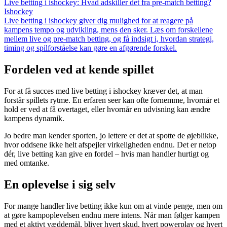
Live betting i ishockey: Hvad adskiller det fra pre-match betting?
Ishockey
Live betting i ishockey giver dig mulighed for at reagere på
kampens tempo og udvikling, mens den sker. Læs om forskellene
mellem live og pre-match betting, og få indsigt i, hvordan strategi,
timing og spilforståelse kan gøre en afgørende forskel.
Fordelen ved at kende spillet
For at få succes med live betting i ishockey kræver det, at man
forstår spillets rytme. En erfaren seer kan ofte fornemme, hvornår et
hold er ved at få overtaget, eller hvornår en udvisning kan ændre
kampens dynamik.
Jo bedre man kender sporten, jo lettere er det at spotte de øjeblikke,
hvor oddsene ikke helt afspejler virkeligheden endnu. Det er netop
dér, live betting kan give en fordel – hvis man handler hurtigt og
med omtanke.
En oplevelse i sig selv
For mange handler live betting ikke kun om at vinde penge, men om
at gøre kampoplevelsen endnu mere intens. Når man følger kampen
med et aktivt væddemål, bliver hvert skud, hvert powerplay og hvert