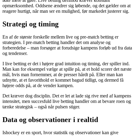
ikke mere at gøre. Live betting derimod kræver konstant
opmærksomhed. Oddsene ændrer sig løbende, og det gælder om at
reagere hurtigt, når man ser en mulighed, før markedet justerer sig.
Strategi og timing
En af de største forskelle mellem live og pre-match betting er
strategien. I pre-match betting handler det om analyse og
forberedelse – man forsøger at forudsige kampens forløb ud fra data
og tendenser.
I live betting er det i højere grad intuition og timing, der spiller ind.
Man kan for eksempel vælge at spille på, at et hold scorer det næste
mål, hvis man fornemmer, at de presser hårdt på. Eller man kan
udnytte, at et favorithold er kommet bagud tidligt, og dermed få
højere odds på, at de vender kampen.
Det kræver dog disciplin. Det er let at lade sig rive med af kampens
intensitet, men succesfuld live betting handler om at bevare roen og
tænke strategisk – også når pulsen stiger.
Data og observationer i realtid
Ishockey er en sport, hvor statistik og observationer kan give