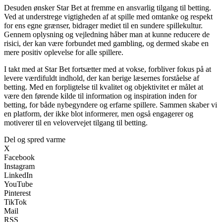
Desuden ønsker Star Bet at fremme en ansvarlig tilgang til betting.
Ved at understrege vigtigheden af at spille med omtanke og respekt
for ens egne grænser, bidrager mediet til en sundere spillekultur.
Gennem oplysning og vejledning håber man at kunne reducere de
risici, der kan være forbundet med gambling, og dermed skabe en
mere positiv oplevelse for alle spillere.
I takt med at Star Bet fortsætter med at vokse, forbliver fokus på at
levere værdifuldt indhold, der kan berige læsernes forståelse af
betting. Med en forpligtelse til kvalitet og objektivitet er målet at
være den førende kilde til information og inspiration inden for
betting, for både nybegyndere og erfarne spillere. Sammen skaber vi
en platform, der ikke blot informerer, men også engagerer og
motiverer til en velovervejet tilgang til betting.
Del og spred varme
X
Facebook
Instagram
LinkedIn
YouTube
Pinterest
TikTok
Mail
RSS