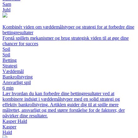
Sam
Juhl
Kombinér viden om væddemålstyper og strategi for at forbedre dine
bettingresultater
Forstå spillets mekanismer og brug strategisk viden til at øge dine
chancer for succes
Spil
Spil
Betting
Strategi
Væddemål
Bankrollstyring
Ansvarligt spil
6 min
Lær hvordan du kan forbedre dine bettingresultater ved at
kombinere indsigt i væddemålstyper med en solid strategi og
effektiv bankrollstyring. Artiklen guider dig til at spille mere
målrettet, ansvarligt og med større forståelse for de faktorer, der
påvirker dine resultater.
Kasper Hald
Kasper
Hald