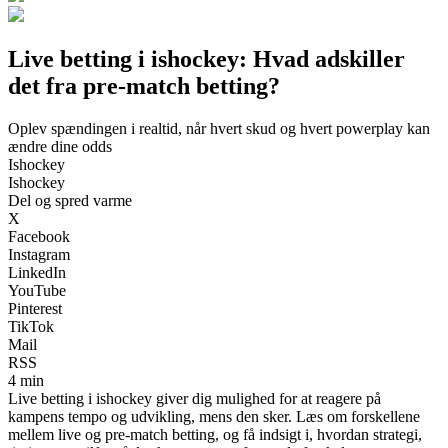
Live betting i ishockey: Hvad adskiller
det fra pre-match betting?
Oplev spændingen i realtid, når hvert skud og hvert powerplay kan
ændre dine odds
Ishockey
Ishockey
Del og spred varme
X
Facebook
Instagram
LinkedIn
YouTube
Pinterest
TikTok
Mail
RSS
4 min
Live betting i ishockey giver dig mulighed for at reagere på
kampens tempo og udvikling, mens den sker. Læs om forskellene
mellem live og pre-match betting, og få indsigt i, hvordan strategi,