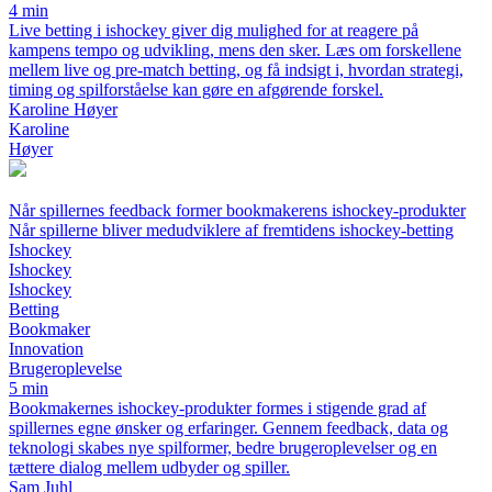
4 min
Live betting i ishockey giver dig mulighed for at reagere på
kampens tempo og udvikling, mens den sker. Læs om forskellene
mellem live og pre-match betting, og få indsigt i, hvordan strategi,
timing og spilforståelse kan gøre en afgørende forskel.
Karoline Høyer
Karoline
Høyer
Når spillernes feedback former bookmakerens ishockey-produkter
Når spillerne bliver medudviklere af fremtidens ishockey-betting
Ishockey
Ishockey
Ishockey
Betting
Bookmaker
Innovation
Brugeroplevelse
5 min
Bookmakernes ishockey-produkter formes i stigende grad af
spillernes egne ønsker og erfaringer. Gennem feedback, data og
teknologi skabes nye spilformer, bedre brugeroplevelser og en
tættere dialog mellem udbyder og spiller.
Sam Juhl