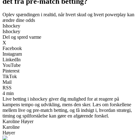
det fra pre-match betting?
Oplev spændingen i realtid, når hvert skud og hvert powerplay kan
ændre dine odds
Ishockey
Ishockey
Del og spred varme
X
Facebook
Instagram
LinkedIn
YouTube
Pinterest
TikTok
Mail
RSS
4 min
Live betting i ishockey giver dig mulighed for at reagere på
kampens tempo og udvikling, mens den sker. Læs om forskellene
mellem live og pre-match betting, og få indsigt i, hvordan strategi,
timing og spilforståelse kan gøre en afgørende forskel.
Karoline Høyer
Karoline
Høyer