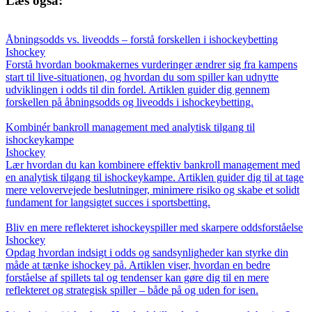
Læs også:
Åbningsodds vs. liveodds – forstå forskellen i ishockeybetting
Ishockey
Forstå hvordan bookmakernes vurderinger ændrer sig fra kampens
start til live-situationen, og hvordan du som spiller kan udnytte
udviklingen i odds til din fordel. Artiklen guider dig gennem
forskellen på åbningsodds og liveodds i ishockeybetting.
Kombinér bankroll management med analytisk tilgang til
ishockeykampe
Ishockey
Lær hvordan du kan kombinere effektiv bankroll management med
en analytisk tilgang til ishockeykampe. Artiklen guider dig til at tage
mere velovervejede beslutninger, minimere risiko og skabe et solidt
fundament for langsigtet succes i sportsbetting.
Bliv en mere reflekteret ishockeyspiller med skarpere oddsforståelse
Ishockey
Opdag hvordan indsigt i odds og sandsynligheder kan styrke din
måde at tænke ishockey på. Artiklen viser, hvordan en bedre
forståelse af spillets tal og tendenser kan gøre dig til en mere
reflekteret og strategisk spiller – både på og uden for isen.