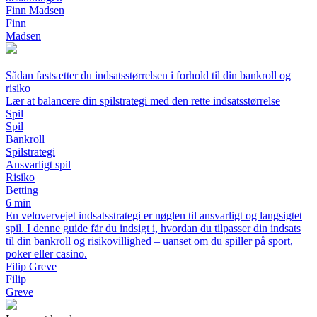
Finn Madsen
Finn
Madsen
Sådan fastsætter du indsatsstørrelsen i forhold til din bankroll og
risiko
Lær at balancere din spilstrategi med den rette indsatsstørrelse
Spil
Spil
Bankroll
Spilstrategi
Ansvarligt spil
Risiko
Betting
6 min
En velovervejet indsatsstrategi er nøglen til ansvarligt og langsigtet
spil. I denne guide får du indsigt i, hvordan du tilpasser din indsats
til din bankroll og risikovillighed – uanset om du spiller på sport,
poker eller casino.
Filip Greve
Filip
Greve