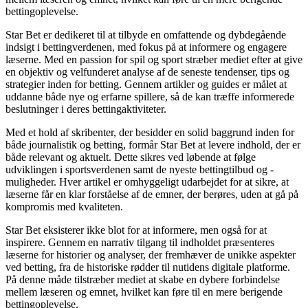
bettingoplevelse.
Star Bet er dedikeret til at tilbyde en omfattende og dybdegående
indsigt i bettingverdenen, med fokus på at informere og engagere
læserne. Med en passion for spil og sport stræber mediet efter at give
en objektiv og velfunderet analyse af de seneste tendenser, tips og
strategier inden for betting. Gennem artikler og guides er målet at
uddanne både nye og erfarne spillere, så de kan træffe informerede
beslutninger i deres bettingaktiviteter.
Med et hold af skribenter, der besidder en solid baggrund inden for
både journalistik og betting, formår Star Bet at levere indhold, der er
både relevant og aktuelt. Dette sikres ved løbende at følge
udviklingen i sportsverdenen samt de nyeste bettingtilbud og -
muligheder. Hver artikel er omhyggeligt udarbejdet for at sikre, at
læserne får en klar forståelse af de emner, der berøres, uden at gå på
kompromis med kvaliteten.
Star Bet eksisterer ikke blot for at informere, men også for at
inspirere. Gennem en narrativ tilgang til indholdet præsenteres
læserne for historier og analyser, der fremhæver de unikke aspekter
ved betting, fra de historiske rødder til nutidens digitale platforme.
På denne måde tilstræber mediet at skabe en dybere forbindelse
mellem læseren og emnet, hvilket kan føre til en mere berigende
bettingoplevelse.