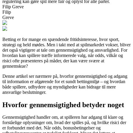
regulering kan gøre spil mere fair og oplyst for alle parter.
Filip Greve
Filip
Greve
Betting er for mange en spændende fritidsinteresse, hvor sport,
strategi og held mødes. Men i takt med at spilmarkedet vokser, bliver
det også vigtigere at tale om gennemsigtighed og ansvarlighed. For
hvordan kan spillere træffe informerede valg, når odds, vilkår og
risici ofte præsenteres på måder, der kan være svære at
gennemskue?
Denne artikel ser nærmere på, hvorfor gennemsigtighed og adgang
til information er afgørende for et sundt bettingmiljø – og hvordan
både spillere, udbydere og myndigheder kan bidrage til mere
ansvarlige beslutninger.
Hvorfor gennemsigtighed betyder noget
Gennemsigtighed handler om, at spilleren har adgang til klare og
forståelige oplysninger om, hvad der spilles på, og hvilke risici der
er forbundet med det. Når odds, bonusbetingelser og