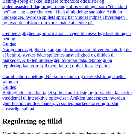
Betting-sprog er ikke længere forbeholdt oddslister og
spilentusiaster. I dag bruger mange af os vendinger som “et sikkert
bet” og “jeg tager chancen” i helt almindelige samtaler. Artiklen
undersøger, hvordan spillets sprog har vundet indpas i hverdagen –
og hvad det afslører om vores måde at tænke på.
Gennemsigtighed og information – vejen til ansvarlige beslutninger i
betting
Guides
Når gennemsigtighed og adgang til information bliver en naturlig del
af betting, styrkes både spillernes ansvarlighed og tilliden til
markedet. Artiklen undersøger, hvordan data, teknologi og
regulering kan gøre spil mere fair og oplyst for alle parter.
Gamification i betting: Når spilmekanik og markedsføring smelter
sammen
Guides
Bettingindustrien har taget spilmekanik til sig og forvandlet klassiske
væddemål til interaktive oplevelser. Artiklen undersøger, hvordan
gamification ændrer måden, vi spiller, markedsfører og forstår
ansvarligt spil på.
Regulering og tillid
Myndighedernes rolle er central, når det gælder gennemsigtighed.