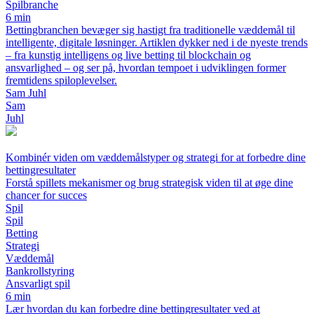
Spilbranche
6 min
Bettingbranchen bevæger sig hastigt fra traditionelle væddemål til
intelligente, digitale løsninger. Artiklen dykker ned i de nyeste trends
– fra kunstig intelligens og live betting til blockchain og
ansvarlighed – og ser på, hvordan tempoet i udviklingen former
fremtidens spiloplevelser.
Sam Juhl
Sam
Juhl
Kombinér viden om væddemålstyper og strategi for at forbedre dine
bettingresultater
Forstå spillets mekanismer og brug strategisk viden til at øge dine
chancer for succes
Spil
Spil
Betting
Strategi
Væddemål
Bankrollstyring
Ansvarligt spil
6 min
Lær hvordan du kan forbedre dine bettingresultater ved at