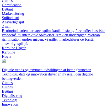
Guides
Gamification
Betting
Markedsføring
Spilindustri
Ansvarligt spil
2 min
Bettingindustrien har taget spilmekanik til sig og forvandlet klassiske
væddemål til interaktive oplevelser. Artiklen undersøger, hvordan
gamification ændrer måden, vi spiller, markedsfører og forstår
ansvarligt spil på.
Karoline Høyer
Karoline
Høyer
Digitale trends og tempoet i udviklingen af bettingbranchen
Teknologi, data og innovation driver en ny æra i den digitale
bettingverden
Guides
Guides
Betting
Digitalisering
Teknologi
Innovation