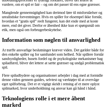
udbetalingsprocenter er tydeligt forklaret, bliver det lettere at
vurdere, om et spil er fair – og om det passer til ens egne grænser.
Manglende gennemsigtighed kan derimod føre til misforståelser og
urealistiske forventninger. Hvis en spiller for eksempel ikke forstår,
hvordan et “gratis spil” reelt fungerer, kan det ende med at koste
mere, end det giver. Derfor er åbenhed ikke kun et spørgsmål om
etik, men også om forbrugerbeskyttelse.
Information som nøglen til ansvarlighed
At træffe ansvarlige beslutninger kræver viden. Det gælder både for
den enkelte spiller og for samfundet som helhed. Når spillere forstår
sandsynligheder, husets fordel og de psykologiske mekanismer bag
spiladfærd, bliver det lettere at sætte grænser og undgå problematisk
spil.
Flere spiludbydere og organisationer arbejder i dag med at formidle
denne viden gennem guides, selvtest og værktøjer til at overvåge
eget spilforbrug. Det er et vigtigt skridt i retning af et mere oplyst
spilmarked, hvor underholdning og ansvar kan gå hånd i hånd.
Teknologiens rolle i et mere åbent
marked