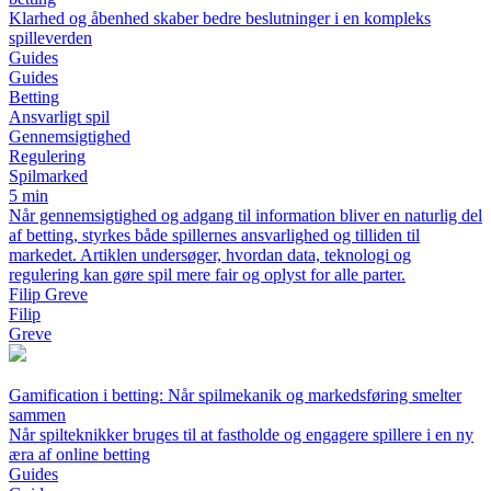
Klarhed og åbenhed skaber bedre beslutninger i en kompleks
spilleverden
Guides
Guides
Betting
Ansvarligt spil
Gennemsigtighed
Regulering
Spilmarked
5 min
Når gennemsigtighed og adgang til information bliver en naturlig del
af betting, styrkes både spillernes ansvarlighed og tilliden til
markedet. Artiklen undersøger, hvordan data, teknologi og
regulering kan gøre spil mere fair og oplyst for alle parter.
Filip Greve
Filip
Greve
Gamification i betting: Når spilmekanik og markedsføring smelter
sammen
Når spilteknikker bruges til at fastholde og engagere spillere i en ny
æra af online betting
Guides