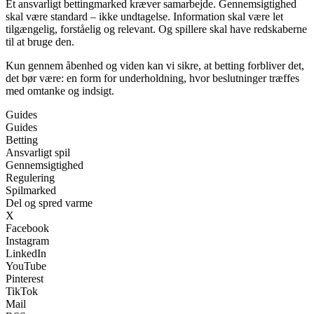
Et ansvarligt bettingmarked kræver samarbejde. Gennemsigtighed
skal være standard – ikke undtagelse. Information skal være let
tilgængelig, forståelig og relevant. Og spillere skal have redskaberne
til at bruge den.
Kun gennem åbenhed og viden kan vi sikre, at betting forbliver det,
det bør være: en form for underholdning, hvor beslutninger træffes
med omtanke og indsigt.
Guides
Guides
Betting
Ansvarligt spil
Gennemsigtighed
Regulering
Spilmarked
Del og spred varme
X
Facebook
Instagram
LinkedIn
YouTube
Pinterest
TikTok
Mail