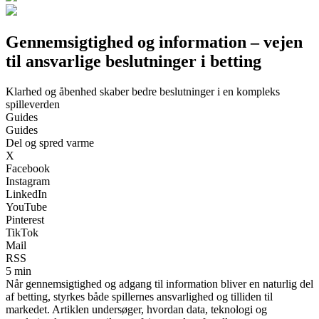
Gennemsigtighed og information – vejen
til ansvarlige beslutninger i betting
Klarhed og åbenhed skaber bedre beslutninger i en kompleks
spilleverden
Guides
Guides
Del og spred varme
X
Facebook
Instagram
LinkedIn
YouTube
Pinterest
TikTok
Mail
RSS
5 min
Når gennemsigtighed og adgang til information bliver en naturlig del
af betting, styrkes både spillernes ansvarlighed og tilliden til
markedet. Artiklen undersøger, hvordan data, teknologi og