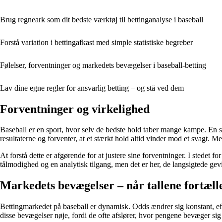
Brug regneark som dit bedste værktøj til bettinganalyse i baseball
Forstå variation i bettingafkast med simple statistiske begreber
Følelser, forventninger og markedets bevægelser i baseball-betting
Lav dine egne regler for ansvarlig betting – og stå ved dem
Forventninger og virkelighed
Baseball er en sport, hvor selv de bedste hold taber mange kampe. En 
resultaterne og forventer, at et stærkt hold altid vinder mod et svagt. M
At forstå dette er afgørende for at justere sine forventninger. I stedet 
tålmodighed og en analytisk tilgang, men det er her, de langsigtede gevi
Markedets bevægelser – når tallene fortælle
Bettingmarkedet på baseball er dynamisk. Odds ændrer sig konstant, efte
disse bevægelser nøje, fordi de ofte afslører, hvor pengene bevæger sig