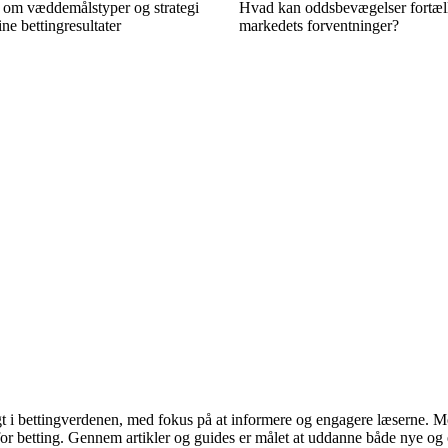
om væddemålstyper og strategi
Hvad kan oddsbevægelser fortæl
ine bettingresultater
markedets forventninger?
gt i bettingverdenen, med fokus på at informere og engagere læserne. Med
 for betting. Gennem artikler og guides er målet at uddanne både nye og e