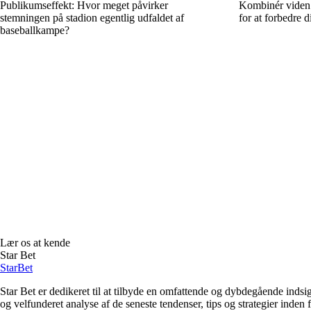
Publikumseffekt: Hvor meget påvirker
Kombinér viden 
stemningen på stadion egentlig udfaldet af
for at forbedre d
baseballkampe?
Lær os at kende
Star Bet
Star
Bet
Star Bet er dedikeret til at tilbyde en omfattende og dybdegående indsi
og velfunderet analyse af de seneste tendenser, tips og strategier inden