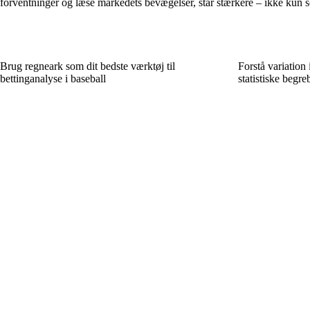
forventninger og læse markedets bevægelser, står stærkere – ikke kun s
Brug regneark som dit bedste værktøj til
Forstå variation
bettinganalyse i baseball
statistiske begre