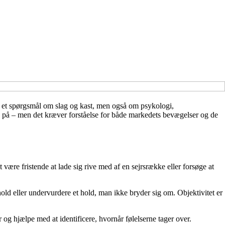
 kun et spørgsmål om slag og kast, men også om psykologi,
en på – men det kræver forståelse for både markedets bevægelser og de
 være fristende at lade sig rive med af en sejrsrække eller forsøge at
gshold eller undervurdere et hold, man ikke bryder sig om. Objektivitet er
og hjælpe med at identificere, hvornår følelserne tager over.