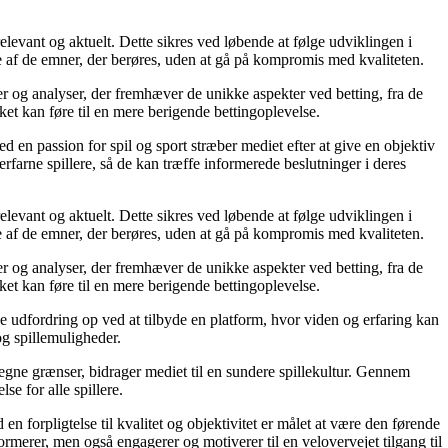
relevant og aktuelt. Dette sikres ved løbende at følge udviklingen i
lse af de emner, der berøres, uden at gå på kompromis med kvaliteten.
ier og analyser, der fremhæver de unikke aspekter ved betting, fra de
ket kan føre til en mere berigende bettingoplevelse.
 en passion for spil og sport stræber mediet efter at give en objektiv
rfarne spillere, så de kan træffe informerede beslutninger i deres
relevant og aktuelt. Dette sikres ved løbende at følge udviklingen i
lse af de emner, der berøres, uden at gå på kompromis med kvaliteten.
ier og analyser, der fremhæver de unikke aspekter ved betting, fra de
ket kan føre til en mere berigende bettingoplevelse.
ne udfordring op ved at tilbyde en platform, hvor viden og erfaring kan
og spillemuligheder.
 egne grænser, bidrager mediet til en sundere spillekultur. Gennem
e for alle spillere.
en forpligtelse til kvalitet og objektivitet er målet at være den førende
ormerer, men også engagerer og motiverer til en velovervejet tilgang til