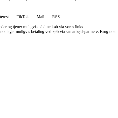
terest
TikTok
Mail
RSS
er og tjener muligvis på dine køb via vores links.
tager muligvis betaling ved køb via samarbejdspartnere. Brug uden till