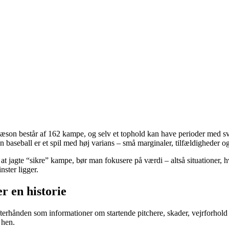
sæson består af 162 kampe, og selv et tophold kan have perioder med sv
en baseball er et spil med høj varians – små marginaler, tilfældigheder o
for at jagte “sikre” kampe, bør man fokusere på værdi – altså situationer,
nster ligger.
r en historie
rhånden som informationer om startende pitchere, skader, vejrforhold og 
 hen.