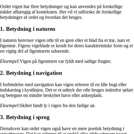
Ordet vigen har flere betydninger og kan anvendes på forskellige
måder afhængig af konteksten. Her vil vi udforske de forskellige
betydninger af ordet og hvordan det bruges.
1. Betydning i naturen
I naturen henviser vigen ofte til en gren eller et blad fra et træ, især et
figentræ. Figens vigeblade er kendt for deres karakteristiske form og er
en vigtig del af figentræets udseende.
Eksempel:
Vigen på figentræet var fyldt med saftige frugter.
2. Betydning i navigation
I forbindelse med navigation kan vigen referere til en lille bugt eller
indskæring i kystlinjen. Det er et udtryk der ofte bruges indenfor søfart
og betegner en mindre beskyttet havn eller ankerplads.
Eksempel:
Skibet fandt ly i vigen fra den farlige sø.
3. Betydning i sprog
Derudover kan ordet vigen også have en mere poetisk betydning i
sprogbrugen. Det kan referere til at undgå eller glide udenom noget,