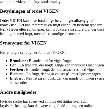
at komme videre i din krydsordsløsning:
Betydningen af ordet VIGEN
Ordet VIGEN kan have forskellige betydninger afhængigt af
konteksten. Det kan referere til en frugt eller til en bestemt type træ.
Når vi leder efter synonymer, kan vi fokusere på andre ord, der også
har at gøre med frugt, træer eller naturlige elementer.
Synonymer for VIGEN
Her er nogle synonymer for ordet VIGEN:
Brombær
: Et andet ord for vigenfrugten
Løn
: En type træ, der nogle gange kan forveksles med vigen
Fersken
: En anden frugt, der kan associeres med vigen
Blomme
: En frugt, der også vokser på træer ligesom vigen
Enebær
: Navnet på en busk, der kan minde om vigen i visse
henseender
Andre muligheder
Hvis du stadig har svært ved at finde det rigtige svar i din
krydsordsløsning, kan det være en god idé at bruge en online