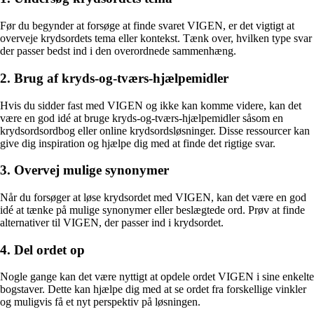
Før du begynder at forsøge at finde svaret VIGEN, er det vigtigt at
overveje krydsordets tema eller kontekst. Tænk over, hvilken type svar
der passer bedst ind i den overordnede sammenhæng.
2. Brug af kryds-og-tværs-hjælpemidler
Hvis du sidder fast med VIGEN og ikke kan komme videre, kan det
være en god idé at bruge kryds-og-tværs-hjælpemidler såsom en
krydsordsordbog eller online krydsordsløsninger. Disse ressourcer kan
give dig inspiration og hjælpe dig med at finde det rigtige svar.
3. Overvej mulige synonymer
Når du forsøger at løse krydsordet med VIGEN, kan det være en god
idé at tænke på mulige synonymer eller beslægtede ord. Prøv at finde
alternativer til VIGEN, der passer ind i krydsordet.
4. Del ordet op
Nogle gange kan det være nyttigt at opdele ordet VIGEN i sine enkelte
bogstaver. Dette kan hjælpe dig med at se ordet fra forskellige vinkler
og muligvis få et nyt perspektiv på løsningen.