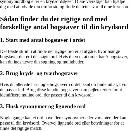
synonymordbog eller en krydsordsløser. Disse værktøjer kan hjælpe
dig med at udvide din ordforråd og finde de rette svar til dine krydsord.
Sådan finder du det rigtige ord med
forskellige antal bogstaver til din krydsord
1. Start med antal bogstaver i ordet
Det første skridt i at finde det rigtige ord er at afgøre, hvor mange
bogstaver der er i det søgte ord. Hvis du ved, at ordet har 5 bogstaver,
kan du indsnævre din søgning og muligheder.
2. Brug kryds- og tværbogstaver
Hvis du allerede har nogle bogstaver i ordet, skal du finde ud af, hvor
de passer ind. Brug disse kendte bogstaver som pejlemærker for at
identificere mulige ord, der passer til din krydsord.
3. Husk synonymer og lignende ord
Nogle gange kan et ord have flere synonymer eller varianter, der kan
passe til din krydsord. Overvej lignende ord eller betydninger for at
finde det rigtige match.