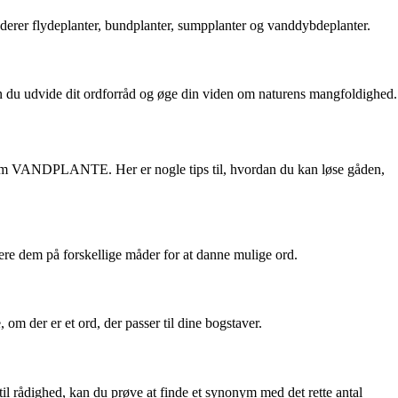
luderer flydeplanter, bundplanter, sumpplanter og vanddybdeplanter.
n du udvide dit ordforråd og øge din viden om naturens mangfoldighed.
 som VANDPLANTE. Her er nogle tips til, hvordan du kan løse gåden,
re dem på forskellige måder for at danne mulige ord.
m der er et ord, der passer til dine bogstaver.
il rådighed, kan du prøve at finde et synonym med det rette antal