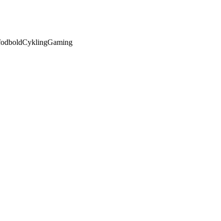
fodbold
Cykling
Gaming