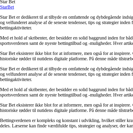
Star Bet
Star
Bet
Star Bet er dedikeret til at tilbyde en omfattende og dybdegående indsi
og velfunderet analyse af de seneste tendenser, tips og strategier inden
bettingaktiviteter.
Med et hold af skribenter, der besidder en solid baggrund inden for både
sportsverdenen samt de nyeste bettingtilbud og -muligheder. Hver artike
Star Bet eksisterer ikke blot for at informere, men også for at inspirere
historiske rødder til nutidens digitale platforme. På denne måde tilstr
Star Bet er dedikeret til at tilbyde en omfattende og dybdegående indsi
og velfunderet analyse af de seneste tendenser, tips og strategier inden
bettingaktiviteter.
Med et hold af skribenter, der besidder en solid baggrund inden for både
sportsverdenen samt de nyeste bettingtilbud og -muligheder. Hver artike
Star Bet eksisterer ikke blot for at informere, men også for at inspirere
historiske rødder til nutidens digitale platforme. På denne måde tilstr
Bettingverdenen er kompleks og konstant i udvikling, hvilket stiller kr
deles. Læserne kan finde værdifulde tips, strategier og analyser, der k