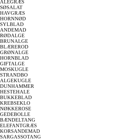
ÅLEGRÆS
SØSALAT
HAVGRÆS
HORNNØD
SYLBLAD
ANDEMAD
RØDALGE
BRUNALGE
BLÆREROD
GRØNALGE
HORNBLAD
GIFTALGE
MOSKUGLE
STRANDBO
ALGEKUGLE
DUNHAMMER
HESTEHALE
BUKKEBLAD
KREBSEKLO
NØKKEROSE
GEDEBOLLE
BÆNDELTANG
ELEFANTGRÆS
KORSANDEMAD
SARGASSOTANG