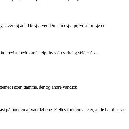
bogstaver og antal bogstaver. Du kan også prøve at bruge en
kke med at bede om hjælp, hvis du virkelig sidder fast.
systemet i søer, damme, åer og andre vandløb.
st på bunden af vandløbene. Fælles for dem alle er, at de har tilpasset