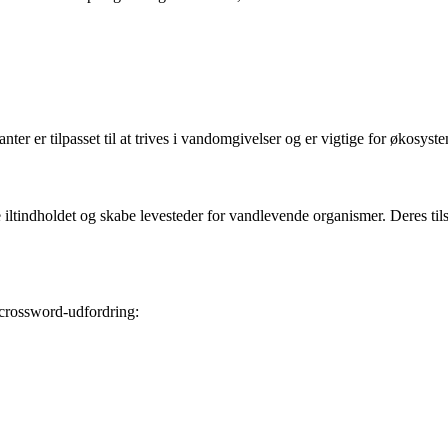
anter er tilpasset til at trives i vandomgivelser og er vigtige for økosyst
ere iltindholdet og skabe levesteder for vandlevende organismer. Deres t
 crossword-udfordring: