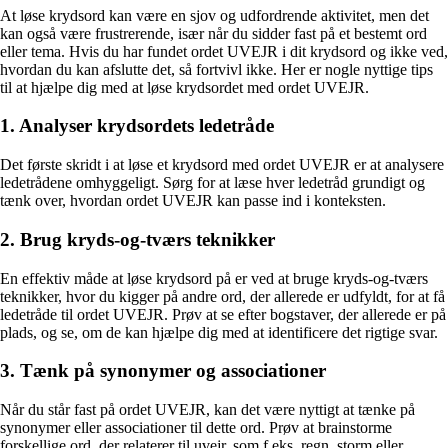
At løse krydsord kan være en sjov og udfordrende aktivitet, men det
kan også være frustrerende, især når du sidder fast på et bestemt ord
eller tema. Hvis du har fundet ordet UVEJR i dit krydsord og ikke ved,
hvordan du kan afslutte det, så fortvivl ikke. Her er nogle nyttige tips
til at hjælpe dig med at løse krydsordet med ordet UVEJR.
1. Analyser krydsordets ledetråde
Det første skridt i at løse et krydsord med ordet UVEJR er at analysere
ledetrådene omhyggeligt. Sørg for at læse hver ledetråd grundigt og
tænk over, hvordan ordet UVEJR kan passe ind i konteksten.
2. Brug kryds-og-tværs teknikker
En effektiv måde at løse krydsord på er ved at bruge kryds-og-tværs
teknikker, hvor du kigger på andre ord, der allerede er udfyldt, for at få
ledetråde til ordet UVEJR. Prøv at se efter bogstaver, der allerede er på
plads, og se, om de kan hjælpe dig med at identificere det rigtige svar.
3. Tænk på synonymer og associationer
Når du står fast på ordet UVEJR, kan det være nyttigt at tænke på
synonymer eller associationer til dette ord. Prøv at brainstorme
forskellige ord, der relaterer til uvejr, som f.eks. regn, storm eller