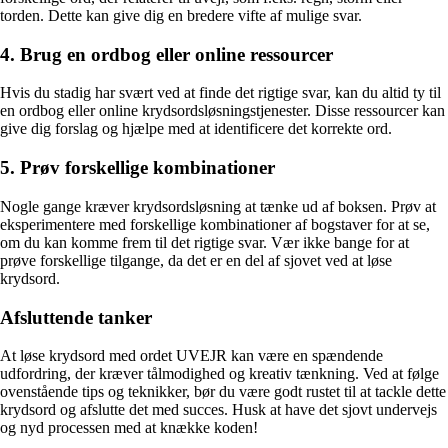
torden. Dette kan give dig en bredere vifte af mulige svar.
4. Brug en ordbog eller online ressourcer
Hvis du stadig har svært ved at finde det rigtige svar, kan du altid ty til
en ordbog eller online krydsordsløsningstjenester. Disse ressourcer kan
give dig forslag og hjælpe med at identificere det korrekte ord.
5. Prøv forskellige kombinationer
Nogle gange kræver krydsordsløsning at tænke ud af boksen. Prøv at
eksperimentere med forskellige kombinationer af bogstaver for at se,
om du kan komme frem til det rigtige svar. Vær ikke bange for at
prøve forskellige tilgange, da det er en del af sjovet ved at løse
krydsord.
Afsluttende tanker
At løse krydsord med ordet UVEJR kan være en spændende
udfordring, der kræver tålmodighed og kreativ tænkning. Ved at følge
ovenstående tips og teknikker, bør du være godt rustet til at tackle dette
krydsord og afslutte det med succes. Husk at have det sjovt undervejs
og nyd processen med at knække koden!