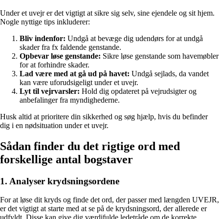
Under et uvejr er det vigtigt at sikre sig selv, sine ejendele og sit hjem.
Nogle nyttige tips inkluderer:
Bliv indenfor:
Undgå at bevæge dig udendørs for at undgå
skader fra fx faldende genstande.
Opbevar løse genstande:
Sikre løse genstande som havemøbler
for at forhindre skader.
Lad være med at gå ud på havet:
Undgå sejlads, da vandet
kan være uforudsigeligt under et uvejr.
Lyt til vejrvarsler:
Hold dig opdateret på vejrudsigter og
anbefalinger fra myndighederne.
Husk altid at prioritere din sikkerhed og søg hjælp, hvis du befinder
dig i en nødsituation under et uvejr.
Sådan finder du det rigtige ord med
forskellige antal bogstaver
1. Analyser krydsningsordene
For at løse dit kryds og finde det ord, der passer med længden UVEJR,
er det vigtigt at starte med at se på de krydsningsord, der allerede er
udfyldt. Disse kan give dig værdifulde ledetråde om de korrekte