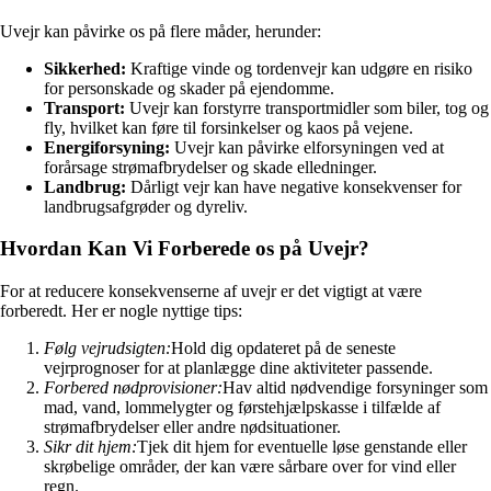
Uvejr kan påvirke os på flere måder, herunder:
Sikkerhed:
Kraftige vinde og tordenvejr kan udgøre en risiko
for personskade og skader på ejendomme.
Transport:
Uvejr kan forstyrre transportmidler som biler, tog og
fly, hvilket kan føre til forsinkelser og kaos på vejene.
Energiforsyning:
Uvejr kan påvirke elforsyningen ved at
forårsage strømafbrydelser og skade elledninger.
Landbrug:
Dårligt vejr kan have negative konsekvenser for
landbrugsafgrøder og dyreliv.
Hvordan Kan Vi Forberede os på Uvejr?
For at reducere konsekvenserne af uvejr er det vigtigt at være
forberedt. Her er nogle nyttige tips:
Følg vejrudsigten:
Hold dig opdateret på de seneste
vejrprognoser for at planlægge dine aktiviteter passende.
Forbered nødprovisioner:
Hav altid nødvendige forsyninger som
mad, vand, lommelygter og førstehjælpskasse i tilfælde af
strømafbrydelser eller andre nødsituationer.
Sikr dit hjem:
Tjek dit hjem for eventuelle løse genstande eller
skrøbelige områder, der kan være sårbare over for vind eller
regn.