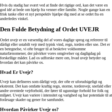
Hvis du stadig har svært ved at finde det rigtige ord, kan det være en
god idé at bede om hjælp fra venner eller familie. Nogle gange kan en
frisk tanke eller et nyt perspektiv hjælpe dig med at se ordet fra en
anderledes vinkel.
Den Fulde Betydning af Ordet UVEJR
Ordet uvejr er en væsentlig del af vores daglige sprog og refererer til
dårligt eller ustabilt vejr med typisk vind, regn, torden eller sne. Det er
en betegnelse, vi ofte bruger til at beskrive voldsomme
naturfænomener, der påvirker vores omgivelser og dagligdag på
forskellige måder. Lad os udforske mere om, hvad uvejr betyder og
hvordan det kan påvirke os.
Hvad Er Uvejr?
Uvejr kan defineres som dårligt vejr, der ofte er uforudsigeligt og
ekstremt. Det kan omfatte kraftig regn, storme, tordenvejr, snefald eller
andre uventede vejrforhold, der fører til ugunstige forhold for folk og
miljøet. Uvejr kan variere i intensitet og varighed og har potentiale til at
forårsage skader og gener for samfundet.
Hvordan Påvirker Uvejr os?