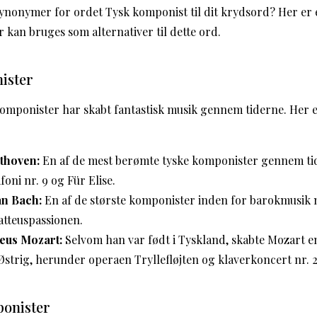
synonymer for ordet Tysk komponist til dit krydsord? Her er e
r kan bruges som alternativer til dette ord.
ister
omponister har skabt fantastisk musik gennem tiderne. Her e
thoven:
En af de mest berømte tyske komponister gennem tid
ni nr. 9 og Für Elise.
an Bach:
En af de største komponister inden for barokmusik 
tteuspassionen.
eus Mozart:
Selvom han var født i Tyskland, skabte Mozart en 
strig, herunder operaen Tryllefløjten og klaverkoncert nr. 2
onister