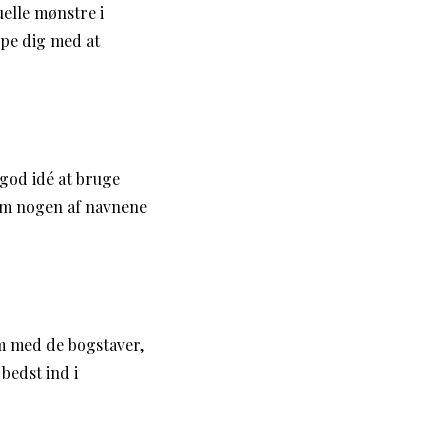
elle mønstre i
lpe dig med at
god idé at bruge
 om nogen af navnene
m med de bogstaver,
bedst ind i