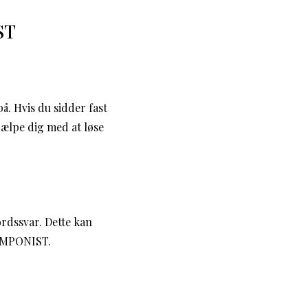
ST
å. Hvis du sidder fast
jælpe dig med at løse
ordssvar. Dette kan
KOMPONIST.