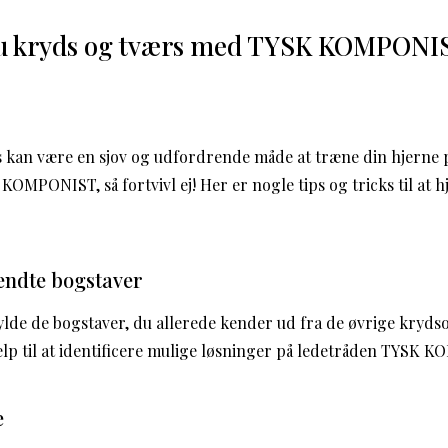
du kryds og tværs med TYSK KOMPONI
s kan være en sjov og udfordrende måde at træne din hjerne p
MPONIST, så fortvivl ej! Her er nogle tips og tricks til at h
endte bogstaver
fylde de bogstaver, du allerede kender ud fra de øvrige kryds
ælp til at identificere mulige løsninger på ledetråden TYSK 
e