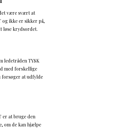
det være svært at
og ikke er sikker på,
at løse krydsordet.
vom ledetråden TYSK
rd med forskellige
u forsøger at udfylde
T er at bruge den
se, om de kan hjælpe