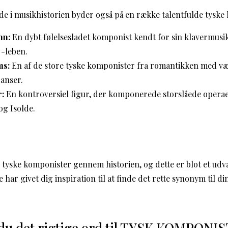
e i musikhistorien byder også på en række talentfulde tyske
nn:
En dybt følelsesladet komponist kendt for sin klavermusi
 -leben.
ms:
En af de store tyske komponister fra romantikken med v
anser.
:
En kontroversiel figur, der komponerede storslåede opera
og Isolde.
tyske komponister gennem historien, og dette er blot et udva
te har givet dig inspiration til at finde det rette synonym til 
 du det rigtige ord til TYSK KOMPONIS