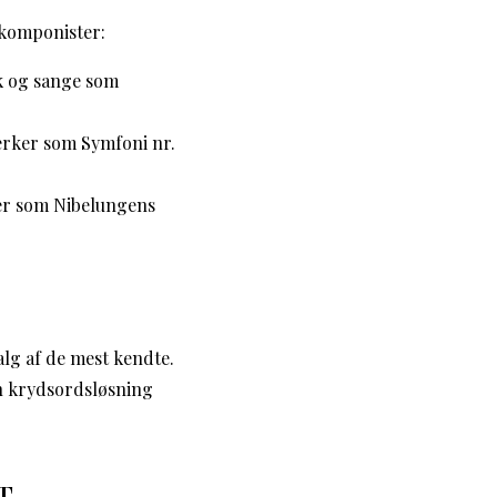
 komponister:
k og sange som
ærker som Symfoni nr.
er som Nibelungens
lg af de mest kendte.
din krydsordsløsning
T