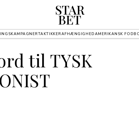
STAR
BET
INGS
KAMPAGNER
TAKTIKKER
AFHÆNGIGHED
AMERIKANSK FODB
ord til TYSK
ONIST