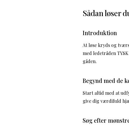
Sådan løser 
Introduktion
At løse kryds og tvær
med ledetråden TYSK KO
gåden.
Begynd med de k
Start altid med at ud
give dig værdifuld hj
Søg efter mønstr