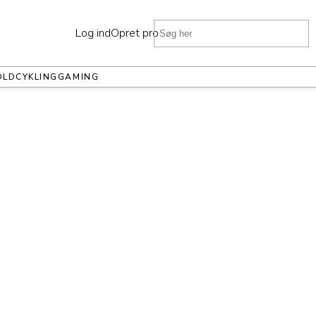
Log ind
Opret profil
OLD
CYKLING
GAMING