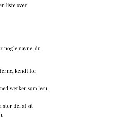
n liste over
r nogle navne, du
erne, kendt for
med værker som Jesu,
stor del af sit
1.