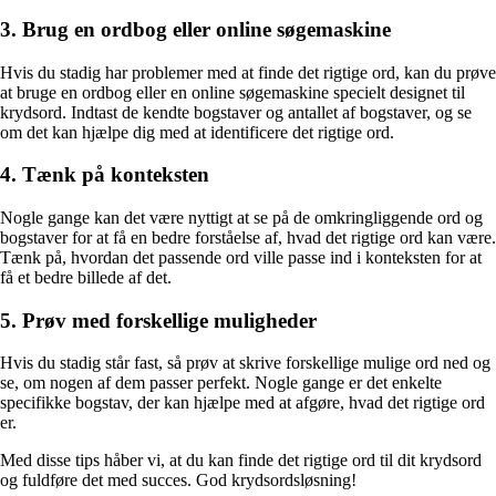
3. Brug en ordbog eller online søgemaskine
Hvis du stadig har problemer med at finde det rigtige ord, kan du prøve
at bruge en ordbog eller en online søgemaskine specielt designet til
krydsord. Indtast de kendte bogstaver og antallet af bogstaver, og se
om det kan hjælpe dig med at identificere det rigtige ord.
4. Tænk på konteksten
Nogle gange kan det være nyttigt at se på de omkringliggende ord og
bogstaver for at få en bedre forståelse af, hvad det rigtige ord kan være.
Tænk på, hvordan det passende ord ville passe ind i konteksten for at
få et bedre billede af det.
5. Prøv med forskellige muligheder
Hvis du stadig står fast, så prøv at skrive forskellige mulige ord ned og
se, om nogen af dem passer perfekt. Nogle gange er det enkelte
specifikke bogstav, der kan hjælpe med at afgøre, hvad det rigtige ord
er.
Med disse tips håber vi, at du kan finde det rigtige ord til dit krydsord
og fuldføre det med succes. God krydsordsløsning!