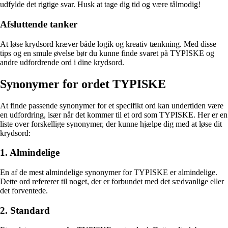
udfylde det rigtige svar. Husk at tage dig tid og være tålmodig!
Afsluttende tanker
At løse krydsord kræver både logik og kreativ tænkning. Med disse
tips og en smule øvelse bør du kunne finde svaret på TYPISKE og
andre udfordrende ord i dine krydsord.
Synonymer for ordet TYPISKE
At finde passende synonymer for et specifikt ord kan undertiden være
en udfordring, især når det kommer til et ord som TYPISKE. Her er en
liste over forskellige synonymer, der kunne hjælpe dig med at løse dit
krydsord:
1. Almindelige
En af de mest almindelige synonymer for TYPISKE er almindelige.
Dette ord refererer til noget, der er forbundet med det sædvanlige eller
det forventede.
2. Standard