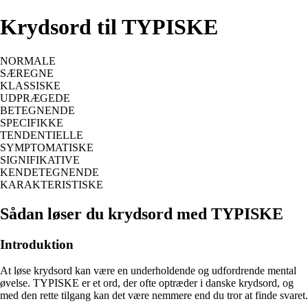
Krydsord til TYPISKE
NORMALE
SÆREGNE
KLASSISKE
UDPRÆGEDE
BETEGNENDE
SPECIFIKKE
TENDENTIELLE
SYMPTOMATISKE
SIGNIFIKATIVE
KENDETEGNENDE
KARAKTERISTISKE
Sådan løser du krydsord med TYPISKE
Introduktion
At løse krydsord kan være en underholdende og udfordrende mental
øvelse. TYPISKE er et ord, der ofte optræder i danske krydsord, og
med den rette tilgang kan det være nemmere end du tror at finde svaret.