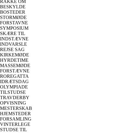
RAKKE OM
BESKYLDE
BOSTEDER
STORMØDE
FORSTAVNE
SYMPOSIUM
SKÆRE TIL
INDSTÆVNE
INDVARSLE
REJSE SAG
KIRKEMØDE
HYRDETIME
MASSEMØDE
FORSTÆVNE
ROREGATTA
IDRÆTSDAG
OLYMPIADE
TILSTUDSE
TRAVDERBY
OPVISNING
MESTERSKAB
HJEMSTEDER
FORSAMLING
VINTERLEGE
STUDSE TIL