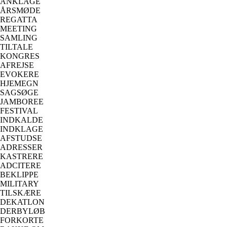
ANKLAGE
ÅRSMØDE
REGATTA
MEETING
SAMLING
TILTALE
KONGRES
AFREJSE
EVOKERE
HJEMEGN
SAGSØGE
JAMBOREE
FESTIVAL
INDKALDE
INDKLAGE
AFSTUDSE
ADRESSER
KASTRERE
ADCITERE
BEKLIPPE
MILITARY
TILSKÆRE
DEKATLON
DERBYLØB
FORKORTE