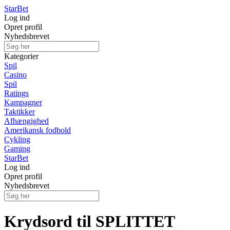
Star
Bet
Log ind
Opret profil
Nyhedsbrevet
Kategorier
Spil
Casino
Spil
Ratings
Kampagner
Taktikker
Afhængighed
Amerikansk fodbold
Cykling
Gaming
Star
Bet
Log ind
Opret profil
Nyhedsbrevet
Krydsord til SPLITTET