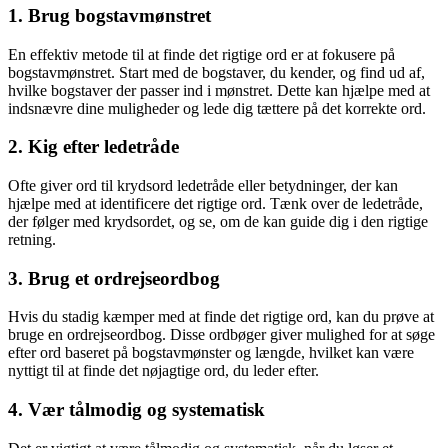
1. Brug bogstavmønstret
En effektiv metode til at finde det rigtige ord er at fokusere på
bogstavmønstret. Start med de bogstaver, du kender, og find ud af,
hvilke bogstaver der passer ind i mønstret. Dette kan hjælpe med at
indsnævre dine muligheder og lede dig tættere på det korrekte ord.
2. Kig efter ledetråde
Ofte giver ord til krydsord ledetråde eller betydninger, der kan
hjælpe med at identificere det rigtige ord. Tænk over de ledetråde,
der følger med krydsordet, og se, om de kan guide dig i den rigtige
retning.
3. Brug et ordrejseordbog
Hvis du stadig kæmper med at finde det rigtige ord, kan du prøve at
bruge en ordrejseordbog. Disse ordbøger giver mulighed for at søge
efter ord baseret på bogstavmønster og længde, hvilket kan være
nyttigt til at finde det nøjagtige ord, du leder efter.
4. Vær tålmodig og systematisk