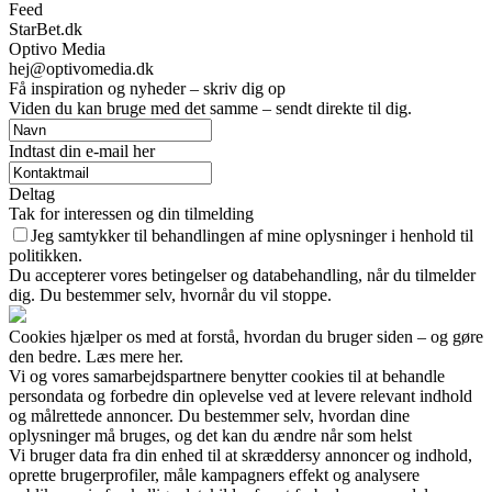
Feed
StarBet.dk
Optivo Media
hej@optivomedia.dk
Få inspiration og nyheder – skriv dig op
Viden du kan bruge med det samme – sendt direkte til dig.
Indtast din e-mail her
Deltag
Tak for interessen og din tilmelding
Jeg samtykker til behandlingen af mine oplysninger i henhold til
politikken.
Du accepterer vores betingelser og databehandling, når du tilmelder
dig. Du bestemmer selv, hvornår du vil stoppe.
Cookies hjælper os med at forstå, hvordan du bruger siden – og gøre
den bedre. Læs mere her.
Vi og vores samarbejdspartnere benytter cookies til at behandle
persondata og forbedre din oplevelse ved at levere relevant indhold
og målrettede annoncer. Du bestemmer selv, hvordan dine
oplysninger må bruges, og det kan du ændre når som helst
Vi bruger data fra din enhed til at skræddersy annoncer og indhold,
oprette brugerprofiler, måle kampagners effekt og analysere