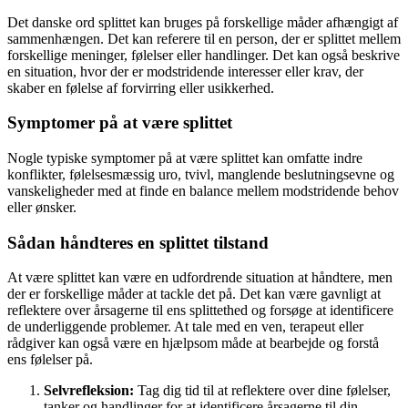
Det danske ord splittet kan bruges på forskellige måder afhængigt af
sammenhængen. Det kan referere til en person, der er splittet mellem
forskellige meninger, følelser eller handlinger. Det kan også beskrive
en situation, hvor der er modstridende interesser eller krav, der
skaber en følelse af forvirring eller usikkerhed.
Symptomer på at være splittet
Nogle typiske symptomer på at være splittet kan omfatte indre
konflikter, følelsesmæssig uro, tvivl, manglende beslutningsevne og
vanskeligheder med at finde en balance mellem modstridende behov
eller ønsker.
Sådan håndteres en splittet tilstand
At være splittet kan være en udfordrende situation at håndtere, men
der er forskellige måder at tackle det på. Det kan være gavnligt at
reflektere over årsagerne til ens splittethed og forsøge at identificere
de underliggende problemer. At tale med en ven, terapeut eller
rådgiver kan også være en hjælpsom måde at bearbejde og forstå
ens følelser på.
Selvrefleksion:
Tag dig tid til at reflektere over dine følelser,
tanker og handlinger for at identificere årsagerne til din