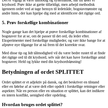
Det er vigtigt at være tålmodig og systematisk, når du løser et
krydsord. Prøv ikke at gætte tilfældigt, men arbejd methodisk
igennem ordet ved at tage hensyn til ledetråde, bogstavmønstre og
andre hints, der kan hjælpe dig med at identificere det rigtige ord.
5. Prøv forskellige kombinationer
Nogle gange kan det hjælpe at prøve forskellige kombinationer af
bogstaver for at se, om de passer til det ord, du leder efter.
Eksperimenter med forskellige muligheder, og vær ikke bange for at
afprøve nye tilgange for at nå frem til det korrekte svar.
Med disse tip og lidt tålmodighed vil du være bedre rustet til at finde
det rigtige ord til dit krydsord, selv når det kan have forskellige antal
bogstaver. Held og lykke med din krydsordsløsning!
Betydningen af ordet SPLITTET
Ordet splittet er et adjektiv på dansk, og det beskriver en tilstand
eller en følelse af at være delt eller opdelt i forskellige retninger eller
aspekter. Når en person eller en situation er splittet, kan det indikere
en intern konflikt, uenighed eller opdeling.
Hvordan bruges ordet splittet?