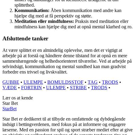
splittethed.
Kommunikation:
Åben kommunikation med andre kan
hjælpe dig med at få perspektiv og støtte.
Meditation eller mindfulness:
Praksis med meditation eller
mindfulness kan hjælpe dig med at opnå mental klarhed og ro.
Afsluttende tanker
At være splittet er en almindelig oplevelse, men det er vigtigt at
arbejde på at forstå og håndtere denne tilstand for at opnå en mere
sammenhængende og helhedsorienteret tilværelse. Ved at arbejde på
selvindsigt, kommunikation og mental sundhed kan man gradvist
forbedre ens trivsel og livskvalitet.
GUBBE
•
ULEMPE
•
BOMULDSSTOF
•
TAG
•
TRODS
•
VÆDE
•
FORTRIN
•
ULEMPE
•
STRIBE
•
TRODS
•
Lær os at kende
Star Bet
Star
Bet
Star Bet er dedikeret til at tilbyde en omfattende og dybdegående
indsigt i bettingverdenen, med fokus på at informere og engagere
læserne. Med en passion for spil og sport stræber mediet efter at give