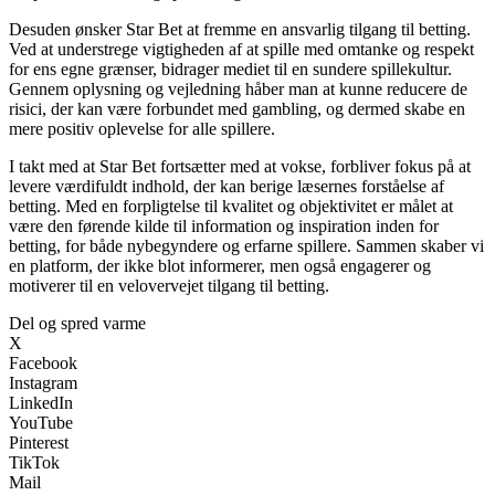
Desuden ønsker Star Bet at fremme en ansvarlig tilgang til betting.
Ved at understrege vigtigheden af at spille med omtanke og respekt
for ens egne grænser, bidrager mediet til en sundere spillekultur.
Gennem oplysning og vejledning håber man at kunne reducere de
risici, der kan være forbundet med gambling, og dermed skabe en
mere positiv oplevelse for alle spillere.
I takt med at Star Bet fortsætter med at vokse, forbliver fokus på at
levere værdifuldt indhold, der kan berige læsernes forståelse af
betting. Med en forpligtelse til kvalitet og objektivitet er målet at
være den førende kilde til information og inspiration inden for
betting, for både nybegyndere og erfarne spillere. Sammen skaber vi
en platform, der ikke blot informerer, men også engagerer og
motiverer til en velovervejet tilgang til betting.
Del og spred varme
X
Facebook
Instagram
LinkedIn
YouTube
Pinterest
TikTok
Mail