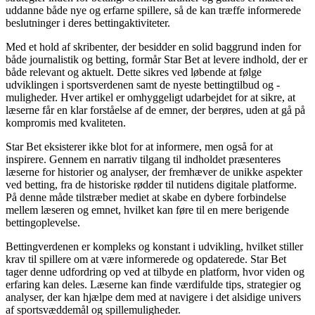
uddanne både nye og erfarne spillere, så de kan træffe informerede
beslutninger i deres bettingaktiviteter.
Med et hold af skribenter, der besidder en solid baggrund inden for
både journalistik og betting, formår Star Bet at levere indhold, der er
både relevant og aktuelt. Dette sikres ved løbende at følge
udviklingen i sportsverdenen samt de nyeste bettingtilbud og -
muligheder. Hver artikel er omhyggeligt udarbejdet for at sikre, at
læserne får en klar forståelse af de emner, der berøres, uden at gå på
kompromis med kvaliteten.
Star Bet eksisterer ikke blot for at informere, men også for at
inspirere. Gennem en narrativ tilgang til indholdet præsenteres
læserne for historier og analyser, der fremhæver de unikke aspekter
ved betting, fra de historiske rødder til nutidens digitale platforme.
På denne måde tilstræber mediet at skabe en dybere forbindelse
mellem læseren og emnet, hvilket kan føre til en mere berigende
bettingoplevelse.
Bettingverdenen er kompleks og konstant i udvikling, hvilket stiller
krav til spillere om at være informerede og opdaterede. Star Bet
tager denne udfordring op ved at tilbyde en platform, hvor viden og
erfaring kan deles. Læserne kan finde værdifulde tips, strategier og
analyser, der kan hjælpe dem med at navigere i det alsidige univers
af sportsvæddemål og spillemuligheder.