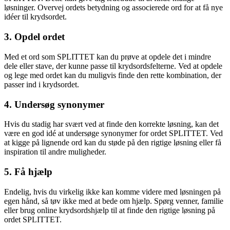
løsninger. Overvej ordets betydning og associerede ord for at få nye
idéer til krydsordet.
3. Opdel ordet
Med et ord som SPLITTET kan du prøve at opdele det i mindre
dele eller stave, der kunne passe til krydsordsfelterne. Ved at opdele
og lege med ordet kan du muligvis finde den rette kombination, der
passer ind i krydsordet.
4. Undersøg synonymer
Hvis du stadig har svært ved at finde den korrekte løsning, kan det
være en god idé at undersøge synonymer for ordet SPLITTET. Ved
at kigge på lignende ord kan du støde på den rigtige løsning eller få
inspiration til andre muligheder.
5. Få hjælp
Endelig, hvis du virkelig ikke kan komme videre med løsningen på
egen hånd, så tøv ikke med at bede om hjælp. Spørg venner, familie
eller brug online krydsordshjælp til at finde den rigtige løsning på
ordet SPLITTET.