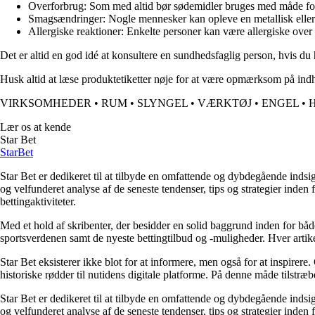
Overforbrug: Som med altid bør sødemidler bruges med måde for
Smagsændringer: Nogle mennesker kan opleve en metallisk eller 
Allergiske reaktioner: Enkelte personer kan være allergiske over 
Det er altid en god idé at konsultere en sundhedsfaglig person, hvis d
Husk altid at læse produktetiketter nøje for at være opmærksom på indh
VIRKSOMHEDER
•
RUM
•
SLYNGEL
•
VÆRKTØJ
•
ENGEL
•
Lær os at kende
Star Bet
Star
Bet
Star Bet er dedikeret til at tilbyde en omfattende og dybdegående indsi
og velfunderet analyse af de seneste tendenser, tips og strategier inden
bettingaktiviteter.
Med et hold af skribenter, der besidder en solid baggrund inden for både
sportsverdenen samt de nyeste bettingtilbud og -muligheder. Hver artike
Star Bet eksisterer ikke blot for at informere, men også for at inspirere
historiske rødder til nutidens digitale platforme. På denne måde tilstr
Star Bet er dedikeret til at tilbyde en omfattende og dybdegående indsi
og velfunderet analyse af de seneste tendenser, tips og strategier inden