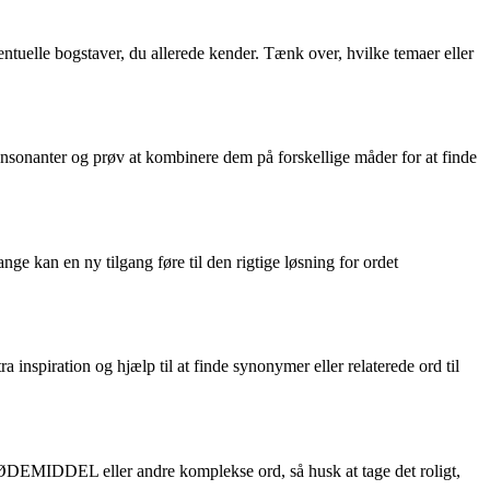
tuelle bogstaver, du allerede kender. Tænk over, hvilke temaer eller
onanter og prøv at kombinere dem på forskellige måder for at finde
ge kan en ny tilgang føre til den rigtige løsning for ordet
 inspiration og hjælp til at finde synonymer eller relaterede ord til
t SØDEMIDDEL eller andre komplekse ord, så husk at tage det roligt,