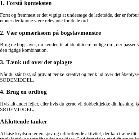
1. Forstå konteksten
Først og fremmest er det vigtigt at undersøge de ledetråde, der er fo
emner der kunne være relevante for dette ord.
2. Vær opmærksom på bogstavmønstre
Brug de bogstaver, du kender, til at identificere mulige ord, der 
den rigtige kombination.
3. Tænk ud over det oplagte
Når du står fast, så prøv at tænke kreativt og tænk ud over det åbenlyse
SØDEMIDDEL.
4. Brug en ordbog
Hvis alt andet fejler, eller hvis du gerne vil dobbelttjekke din løsning,
SØDEMIDDEL.
Afsluttende tanker
At løse krydsord er en sjov og udfordrende aktivitet, der kan træne di