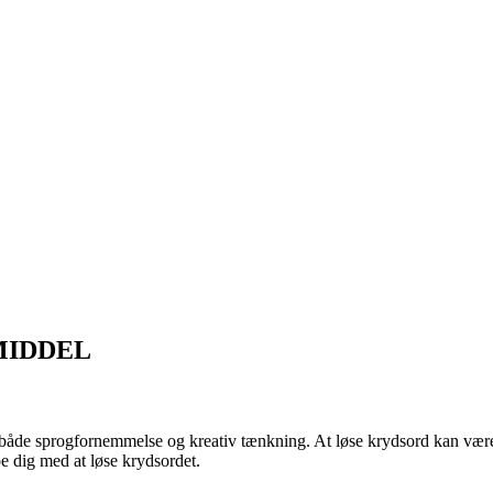
EMIDDEL
både sprogfornemmelse og kreativ tænkning. At løse krydsord kan være 
 dig med at løse krydsordet.