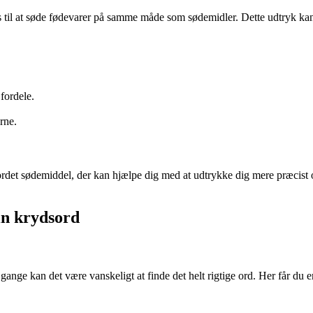
ges til at søde fødevarer på samme måde som sødemidler. Dette udtryk kan
fordele.
rne.
 ordet sødemiddel, der kan hjælpe dig med at udtrykke dig mere præcist o
din krydsord
nge kan det være vanskeligt at finde det helt rigtige ord. Her får du en