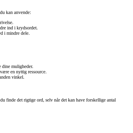
, du kan anvende:
rivelse.
re ind i krydsordet.
ed i mindre dele.
e dine muligheder.
 være en nyttig ressource.
 anden vinkel.
 finde det rigtige ord, selv når det kan have forskellige antal