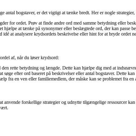
ntal bogstaver, er det vigtigt at tænke bredt. Her er nogle strategier
gder for ordet. Prøv at finde andre ord med samme betydning eller besk
et hjælpe at tænke på synonymer eller beslægtede ord, der kan passe bed
 idé at analysere krydsordets beskrivelse eller hint for at bryde ordet n
fordel af, når du løser krydsord:
ed den rette betydning og længde. Dette kan hjælpe dig med at indsnævr
 søge efter ord baseret på beskrivelser eller antal bogstaver. Dette kan
hjælp fra en ven eller familiemedlem, der måske kan se problemet fra en
anvende forskellige strategier og udnytte tilgængelige ressourcer kan du
vært.