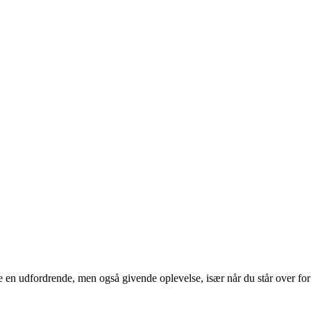
en udfordrende, men også givende oplevelse, især når du står over for