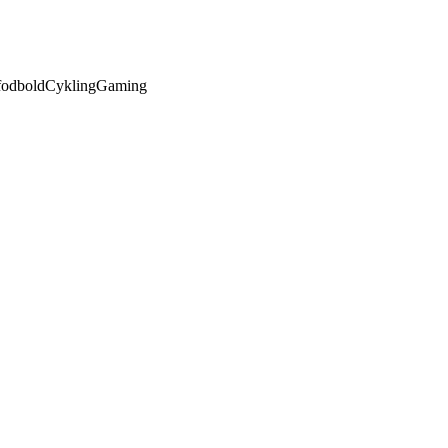
fodbold
Cykling
Gaming