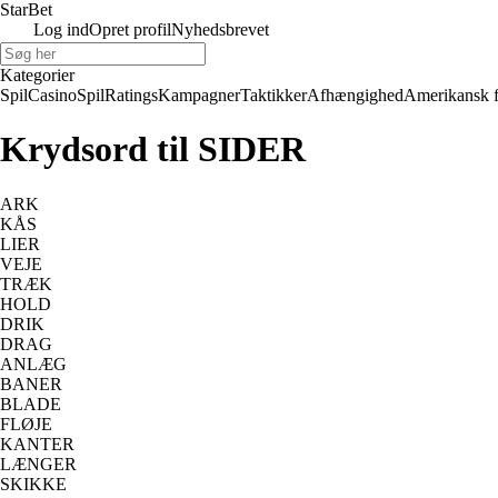
Star
Bet
Log ind
Opret profil
Nyhedsbrevet
Kategorier
Spil
Casino
Spil
Ratings
Kampagner
Taktikker
Afhængighed
Amerikansk 
Krydsord til SIDER
ARK
KÅS
LIER
VEJE
TRÆK
HOLD
DRIK
DRAG
ANLÆG
BANER
BLADE
FLØJE
KANTER
LÆNGER
SKIKKE