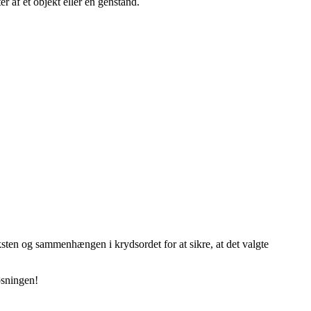
r af et objekt eller en genstand.
sten og sammenhængen i krydsordet for at sikre, at det valgte
øsningen!