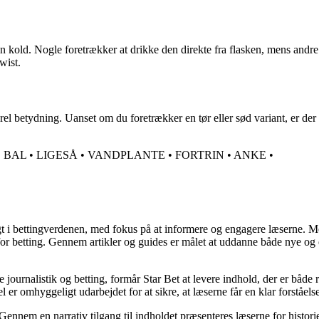
den kold. Nogle foretrækker at drikke den direkte fra flasken, mens and
twist.
lturel betydning. Uanset om du foretrækker en tør eller sød variant, er 
•
BAL
•
LIGESÅ
•
VANDPLANTE
•
FORTRIN
•
ANKE
•
gt i bettingverdenen, med fokus på at informere og engagere læserne. Med
 for betting. Gennem artikler og guides er målet at uddanne både nye og e
 journalistik og betting, formår Star Bet at levere indhold, der er både 
l er omhyggeligt udarbejdet for at sikre, at læserne får en klar forståe
. Gennem en narrativ tilgang til indholdet præsenteres læserne for histor