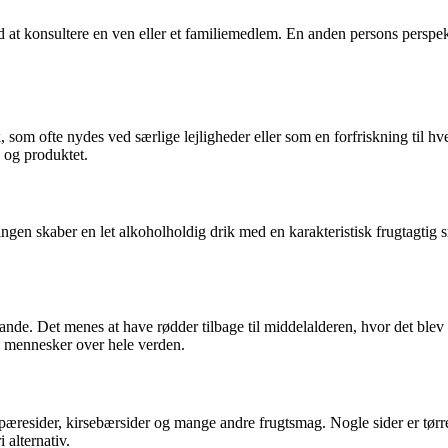
ved at konsultere en ven eller et familiemedlem. En anden persons persp
ik, som ofte nydes ved særlige lejligheder eller som en forfriskning til 
 og produktet.
ringen skaber en let alkoholholdig drik med en karakteristisk frugtagti
ande. Det menes at have rødder tilbage til middelalderen, hvor det blev 
e mennesker over hele verden.
r, pæresider, kirsebærsider og mange andre frugtsmag. Nogle sider er tør
 alternativ.