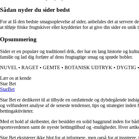
Sådan nyder du sider bedst
For at få den bedste smagsoplevelse af sider, anbefales det at servere 
at tilføje friske frugtskiver eller krydderier for at give din sider en unik 
Opsummering
Sider er en populær og traditionel drik, der har en lang historie og ku
familie og lad dig forføre af dens frugtagtige smag og sprøde bobler.
NUVEL
•
RAGET
•
GEMTE
•
BOTANISK UDTRYK
•
DYGTIG
Lær os at kende
Star Bet
Star
Bet
Star Bet er dedikeret til at tilbyde en omfattende og dybdegående indsi
og velfunderet analyse af de seneste tendenser, tips og strategier inden
bettingaktiviteter.
Med et hold af skribenter, der besidder en solid baggrund inden for både
sportsverdenen samt de nyeste bettingtilbud og -muligheder. Hver artike
Star Bet eksisterer ikke blot for at informere, men også for at inspirere