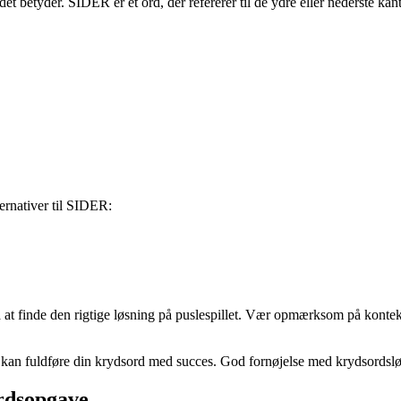
 betyder. SIDER er et ord, der refererer til de ydre eller nederste kante
rnativer til SIDER:
 at finde den rigtige løsning på puslespillet. Vær opmærksom på kontek
rt kan fuldføre din krydsord med succes. God fornøjelse med krydsordsl
ordsopgave