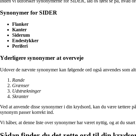
Inden vi udforsker synonymerne for SIDER, lad os først se på, hvad ordet
Synonymer for SIDER
Flanker
Kanter
Siderum
Endestykker
Periferi
Yderligere synonymer at overveje
Udover de nævnte synonymer kan følgende ord også anvendes som alte
Rande
Grænser
Udstrækninger
Skranter
Ved at anvende disse synonymer i din krydsord, kan du være tættere på
synonym passer korrekt ind.
Vi håber, at denne liste over synonymer har været nyttig, og at du sna
Sådan finder du det rette ord til din kryds