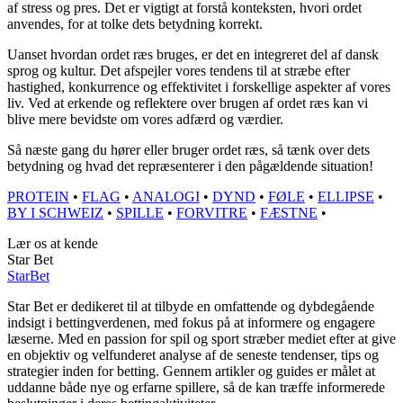
af stress og pres. Det er vigtigt at forstå konteksten, hvori ordet
anvendes, for at tolke dets betydning korrekt.
Uanset hvordan ordet ræs bruges, er det en integreret del af dansk
sprog og kultur. Det afspejler vores tendens til at stræbe efter
hastighed, konkurrence og effektivitet i forskellige aspekter af vores
liv. Ved at erkende og reflektere over brugen af ordet ræs kan vi
blive mere bevidste om vores adfærd og værdier.
Så næste gang du hører eller bruger ordet ræs, så tænk over dets
betydning og hvad det repræsenterer i den pågældende situation!
PROTEIN
•
FLAG
•
ANALOGI
•
DYND
•
FØLE
•
ELLIPSE
•
BY I SCHWEIZ
•
SPILLE
•
FORVITRE
•
FÆSTNE
•
Lær os at kende
Star Bet
Star
Bet
Star Bet er dedikeret til at tilbyde en omfattende og dybdegående
indsigt i bettingverdenen, med fokus på at informere og engagere
læserne. Med en passion for spil og sport stræber mediet efter at give
en objektiv og velfunderet analyse af de seneste tendenser, tips og
strategier inden for betting. Gennem artikler og guides er målet at
uddanne både nye og erfarne spillere, så de kan træffe informerede