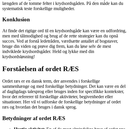
længden af de tomme felter i krydsordsgåden. På den måde kan du
systematisk teste forskellige muligheder.
Konklusion
At finde det rigtige ord til en krydsordsgåde kan være en udfordring,
men med tålmodighed og brug af de rette strategier kan du opnå
succes. Ved at forstå ledetråden, værdsætte antallet af bogstaver,
bruge din viden og prøve dig frem, kan du løse selv de mest
indviklede krydsordsgåder. Held og lykke med din
krydsordsløsning!
Forståelsen af ordet RÆS
Ordet ræs er en dansk term, der anvendes i forskellige
sammenhænge og med forskellige betydninger. Det kan være en del
af dagligdags talesprog eller bruges inden for specifikke kontekster,
hvor det refererer til forskellige aktiviteter, begivenheder eller
situationer. Her vil vi udforske de forskellige betydninger af ordet
ræs og hvordan det bruges i dansk sprog.
Betydninger af ordet RÆS