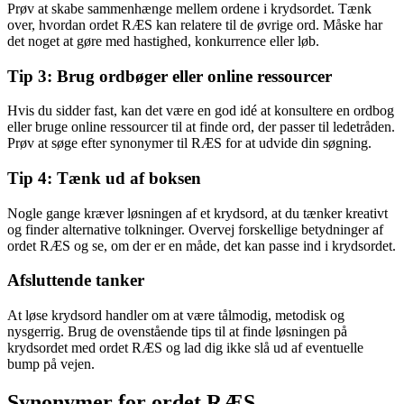
Prøv at skabe sammenhænge mellem ordene i krydsordet. Tænk
over, hvordan ordet RÆS kan relatere til de øvrige ord. Måske har
det noget at gøre med hastighed, konkurrence eller løb.
Tip 3: Brug ordbøger eller online ressourcer
Hvis du sidder fast, kan det være en god idé at konsultere en ordbog
eller bruge online ressourcer til at finde ord, der passer til ledetråden.
Prøv at søge efter synonymer til RÆS for at udvide din søgning.
Tip 4: Tænk ud af boksen
Nogle gange kræver løsningen af et krydsord, at du tænker kreativt
og finder alternative tolkninger. Overvej forskellige betydninger af
ordet RÆS og se, om der er en måde, det kan passe ind i krydsordet.
Afsluttende tanker
At løse krydsord handler om at være tålmodig, metodisk og
nysgerrig. Brug de ovenstående tips til at finde løsningen på
krydsordet med ordet RÆS og lad dig ikke slå ud af eventuelle
bump på vejen.
Synonymer for ordet RÆS