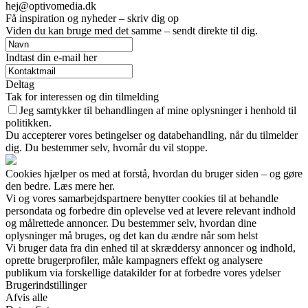
hej@optivomedia.dk
Få inspiration og nyheder – skriv dig op
Viden du kan bruge med det samme – sendt direkte til dig.
Indtast din e-mail her
Deltag
Tak for interessen og din tilmelding
Jeg samtykker til behandlingen af mine oplysninger i henhold til
politikken.
Du accepterer vores betingelser og databehandling, når du tilmelder
dig. Du bestemmer selv, hvornår du vil stoppe.
Cookies hjælper os med at forstå, hvordan du bruger siden – og gøre
den bedre. Læs mere her.
Vi og vores samarbejdspartnere benytter cookies til at behandle
persondata og forbedre din oplevelse ved at levere relevant indhold
og målrettede annoncer. Du bestemmer selv, hvordan dine
oplysninger må bruges, og det kan du ændre når som helst
Vi bruger data fra din enhed til at skræddersy annoncer og indhold,
oprette brugerprofiler, måle kampagners effekt og analysere
publikum via forskellige datakilder for at forbedre vores ydelser
Brugerindstillinger
Afvis alle