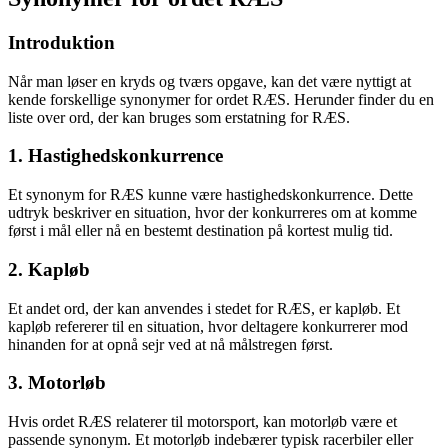
Introduktion
Når man løser en kryds og tværs opgave, kan det være nyttigt at
kende forskellige synonymer for ordet RÆS. Herunder finder du en
liste over ord, der kan bruges som erstatning for RÆS.
1. Hastighedskonkurrence
Et synonym for RÆS kunne være hastighedskonkurrence. Dette
udtryk beskriver en situation, hvor der konkurreres om at komme
først i mål eller nå en bestemt destination på kortest mulig tid.
2. Kapløb
Et andet ord, der kan anvendes i stedet for RÆS, er kapløb. Et
kapløb refererer til en situation, hvor deltagere konkurrerer mod
hinanden for at opnå sejr ved at nå målstregen først.
3. Motorløb
Hvis ordet RÆS relaterer til motorsport, kan motorløb være et
passende synonym. Et motorløb indebærer typisk racerbiler eller