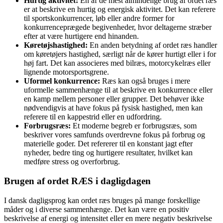
Hurtig aktivitet:
En af de mest almindelige brug af ordet ræs
er at beskrive en hurtig og energisk aktivitet. Det kan referere
til sportskonkurrencer, løb eller andre former for
konkurrenceprægede begivenheder, hvor deltagerne stræber
efter at være hurtigere end hinanden.
Køretøjshastighed:
En anden betydning af ordet ræs handler
om køretøjers hastighed, særligt når de kører hurtigt eller i for
høj fart. Det kan associeres med bilræs, motorcykelræs eller
lignende motorsportsgrene.
Uformel konkurrence:
Ræs kan også bruges i mere
uformelle sammenhænge til at beskrive en konkurrence eller
en kamp mellem personer eller grupper. Det behøver ikke
nødvendigvis at have fokus på fysisk hastighed, men kan
referere til en kappestrid eller en udfordring.
Forbrugsræs:
Et moderne begreb er forbrugsræs, som
beskriver vores samfunds overdrevne fokus på forbrug og
materielle goder. Det refererer til en konstant jagt efter
nyheder, bedre ting og hurtigere resultater, hvilket kan
medføre stress og overforbrug.
Brugen af ordet RÆS i dagligdagen
I dansk dagligsprog kan ordet ræs bruges på mange forskellige
måder og i diverse sammenhænge. Det kan være en positiv
beskrivelse af energi og intensitet eller en mere negativ beskrivelse