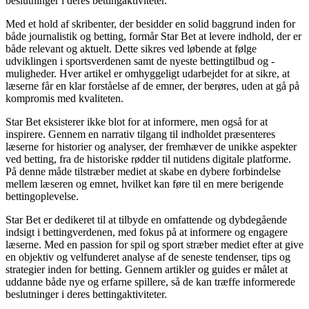
beslutninger i deres bettingaktiviteter.
Med et hold af skribenter, der besidder en solid baggrund inden for
både journalistik og betting, formår Star Bet at levere indhold, der er
både relevant og aktuelt. Dette sikres ved løbende at følge
udviklingen i sportsverdenen samt de nyeste bettingtilbud og -
muligheder. Hver artikel er omhyggeligt udarbejdet for at sikre, at
læserne får en klar forståelse af de emner, der berøres, uden at gå på
kompromis med kvaliteten.
Star Bet eksisterer ikke blot for at informere, men også for at
inspirere. Gennem en narrativ tilgang til indholdet præsenteres
læserne for historier og analyser, der fremhæver de unikke aspekter
ved betting, fra de historiske rødder til nutidens digitale platforme.
På denne måde tilstræber mediet at skabe en dybere forbindelse
mellem læseren og emnet, hvilket kan føre til en mere berigende
bettingoplevelse.
Star Bet er dedikeret til at tilbyde en omfattende og dybdegående
indsigt i bettingverdenen, med fokus på at informere og engagere
læserne. Med en passion for spil og sport stræber mediet efter at give
en objektiv og velfunderet analyse af de seneste tendenser, tips og
strategier inden for betting. Gennem artikler og guides er målet at
uddanne både nye og erfarne spillere, så de kan træffe informerede
beslutninger i deres bettingaktiviteter.