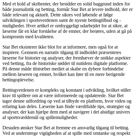
Med et hold af skribenter, der besidder en solid baggrund inden for
både journalistik og betting, formår Star Bet at levere indhold, der er
både relevant og aktuelt. Dette sikres ved løbende at følge
udviklingen i sportsverdenen samt de nyeste bettingtilbud og -
muligheder. Hver artikel er omhyggeligt udarbejdet for at sikre, at
læserne får en klar forståelse af de emner, der berøres, uden at gå på
kompromis med kvaliteten.
Star Bet eksisterer ikke blot for at informere, men også for at
inspirere. Gennem en narrativ tilgang til indholdet præsenteres
læserne for historier og analyser, der fremhæver de unikke aspekter
ved betting, fra de historiske rødder til nutidens digitale platforme.
På denne måde tilstræber mediet at skabe en dybere forbindelse
mellem læseren og emnet, hvilket kan føre til en mere berigende
bettingoplevelse.
Bettingverdenen er kompleks og konstant i udvikling, hvilket stiller
krav til spillere om at være informerede og opdaterede. Star Bet
tager denne udfordring op ved at tilbyde en platform, hvor viden og
erfaring kan deles. Læserne kan finde værdifulde tips, strategier og
analyser, der kan hjælpe dem med at navigere i det alsidige univers
af sportsvæddemål og spillemuligheder.
Desuden ønsker Star Bet at fremme en ansvarlig tilgang til betting.
Ved at understrege vigtigheden af at spille med omtanke og respekt