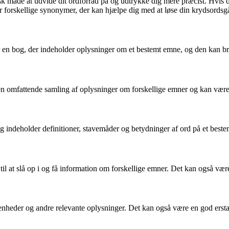
sk måde at udvide dit ordforråd på og udtrykke dig mere præcist. Hvis 
forskellige synonymer, der kan hjælpe dig med at løse din krydsordsg
g, der indeholder oplysninger om et bestemt emne, og den kan bruges
fattende samling af oplysninger om forskellige emner og kan være en
older definitioner, stavemåder og betydninger af ord på et bestemt 
es til at slå op i og få information om forskellige emner. Det kan o
ivenheder og andre relevante oplysninger. Det kan også være en god 