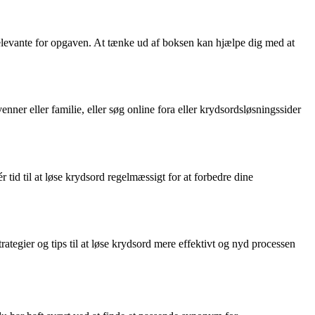
levante for opgaven. At tænke ud af boksen kan hjælpe dig med at
eller familie, eller søg online fora eller krydsordsløsningssider
 tid til at løse krydsord regelmæssigt for at forbedre dine
gier og tips til at løse krydsord mere effektivt og nyd processen