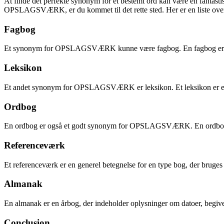
At finde det perfekte synonym for et bestemt ord kan være en fantasti
OPSLAGSVÆRK, er du kommet til det rette sted. Her er en liste over 
Fagbog
Et synonym for OPSLAGSVÆRK kunne være fagbog. En fagbog er en bo
Leksikon
Et andet synonym for OPSLAGSVÆRK er leksikon. Et leksikon er en om
Ordbog
En ordbog er også et godt synonym for OPSLAGSVÆRK. En ordbog indeh
Referenceværk
Et referenceværk er en generel betegnelse for en type bog, der brug
Almanak
En almanak er en årbog, der indeholder oplysninger om datoer, beg
Conclusion