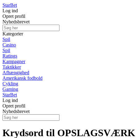
Star
Bet
Log ind
Opret profil
Nyhedsbrevet
Kategorier
Spil
Casino
Spil
Ratings
Kampagner
Taktikker
Afhængighed
Amerikansk fodbold
Cykling
Gaming
Star
Bet
Log ind
Opret profil
Nyhedsbrevet
Krydsord til OPSLAGSVÆRK