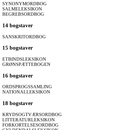
SYNONYMORDBOG
SALMELEKSIKON
BEGREBSORDBOG
14 bogstaver
SANSKRITORDBOG
15 bogstaver
ETBINDSLEKSIKON
GRØNSPÆTTEBOGEN
16 bogstaver
ORDSPROGSSAMLING
NATIONALLEKSIKON
18 bogstaver
KRYDSOGTVÆRSORDBOG
LITTERATURLEKSIKON
FORKORTELSESORDBOG