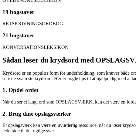
GYLDENDALSLEKSIKON
19 bogstaver
RETSKRIVNINGSORDBOG
21 bogstaver
KONVERSATIONSLEKSIKON
Sådan løser du krydsord med OPSLAG
Krydsord er en populær form for underholdning, som kræver både or
selv de sværeste krydsord. Her er nogle tips til at hjælpe dig me
1. Opdel ordet
Når du ser et langt ord som OPSLAGSVÆRK, kan det være en fordel at op
2. Brug dine opslagsværker
Et opslagsværk kan være en uvurderlig ressource, når du løser kry
ledetråde til det rigtige svar.