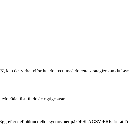
an det virke udfordrende, men med de rette strategier kan du løse
tråde til at finde de rigtige svar.
i. Søg efter definitioner eller synonymer på OPSLAGSVÆRK for at få