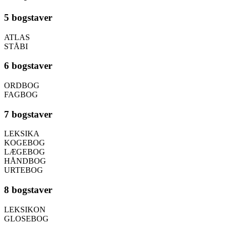
5 bogstaver
ATLAS
STÅBI
6 bogstaver
ORDBOG
FAGBOG
7 bogstaver
LEKSIKA
KOGEBOG
LÆGEBOG
HÅNDBOG
URTEBOG
8 bogstaver
LEKSIKON
GLOSEBOG