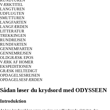
RUNDTUREN
VÆRKTITEL
LANGTUREN
UDFLUGTEN
SMUTTUREN
LANGFARTEN
LANGFÆRDEN
LITTERATUR
TREKKINGEN
RUNDREJSEN
RUNDFARTEN
GENNEMFARTEN
GENNEMREJSEN
OLDGRÆSK EPOS
VÆRK AF HOMER
EKSPEDITIONEN
GRÆSK HELTEDIGT
OPDAGELSESREJSEN
OPDAGELSESFÆRDEN
Sådan løser du krydsord med ODYSSEEN
Introduktion