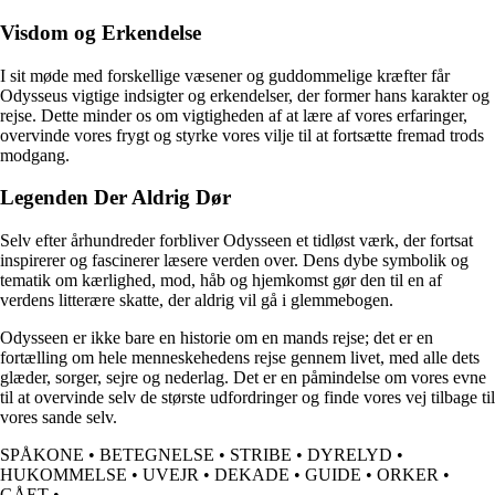
Visdom og Erkendelse
I sit møde med forskellige væsener og guddommelige kræfter får
Odysseus vigtige indsigter og erkendelser, der former hans karakter og
rejse. Dette minder os om vigtigheden af at lære af vores erfaringer,
overvinde vores frygt og styrke vores vilje til at fortsætte fremad trods
modgang.
Legenden Der Aldrig Dør
Selv efter århundreder forbliver Odysseen et tidløst værk, der fortsat
inspirerer og fascinerer læsere verden over. Dens dybe symbolik og
tematik om kærlighed, mod, håb og hjemkomst gør den til en af
verdens litterære skatte, der aldrig vil gå i glemmebogen.
Odysseen er ikke bare en historie om en mands rejse; det er en
fortælling om hele menneskehedens rejse gennem livet, med alle dets
glæder, sorger, sejre og nederlag. Det er en påmindelse om vores evne
til at overvinde selv de største udfordringer og finde vores vej tilbage til
vores sande selv.
SPÅKONE
•
BETEGNELSE
•
STRIBE
•
DYRELYD
•
HUKOMMELSE
•
UVEJR
•
DEKADE
•
GUIDE
•
ORKER
•
GÅET
•