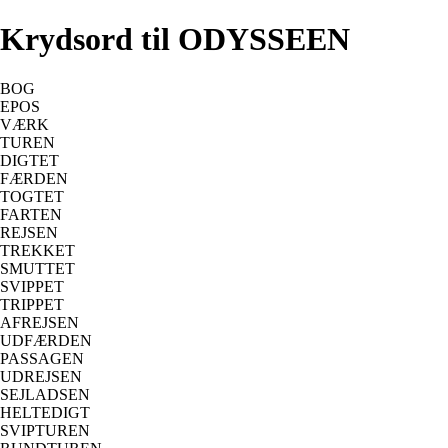
Krydsord til ODYSSEEN
BOG
EPOS
VÆRK
TUREN
DIGTET
FÆRDEN
TOGTET
FARTEN
REJSEN
TREKKET
SMUTTET
SVIPPET
TRIPPET
AFREJSEN
UDFÆRDEN
PASSAGEN
UDREJSEN
SEJLADSEN
HELTEDIGT
SVIPTUREN