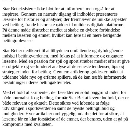
Star Bet eksisterer ikke blot for at informere, men også for at
inspirere. Gennem en narrativ tilgang til indholdet præsenteres
læserne for historier og analyser, der fremhæver de unikke aspekter
ved betting, fra de historiske rødder til nutidens digitale platforme.
På denne måde tilstræber mediet at skabe en dybere forbindelse
mellem læseren og emnet, hvilket kan føre til en mere berigende
bettingoplevelse.
Star Bet er dedikeret til at tilbyde en omfattende og dybdegående
indsigt i bettingverdenen, med fokus på at informere og engagere
læserne. Med en passion for spil og sport stræber mediet efter at give
en objektiv og velfunderet analyse af de seneste tendenser, tips og
strategier inden for betting. Gennem artikler og guides er målet at
uddanne både nye og erfarne spillere, så de kan træffe informerede
beslutninger i deres bettingaktiviteter.
Med et hold af skribenter, der besidder en solid baggrund inden for
både journalistik og betting, formår Star Bet at levere indhold, der er
både relevant og aktuelt. Dette sikres ved løbende at følge
udviklingen i sportsverdenen samt de nyeste bettingtilbud og -
muligheder. Hver artikel er omhyggeligt udarbejdet for at sikre, at
læserne får en klar forståelse af de emner, der berøres, uden at gå på
kompromis med kvaliteten.