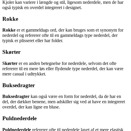
Kjoler kan variere i længde og stil, ligesom nederdele, men de har
også typisk en overdel integreret i designet.
Rokke
Rokke
er et gammeldags ord, der kan bruges som et synonym for
nederdel og refererer ofte til en gammeldags type nederdel, der
typisk er plisseret eller har folder.
Skørter
Skørter
er en anden betegnelse for nederdele, selvom det ofte
refererer til en mere løs eller flydende type nederdel, der kan være
mere casual i udtrykket.
Buksedragter
Buksedragter
kan også være en form for nederdel, da de har en
del, der dækker benene, men adskiller sig ved at have en integreret
overdel, der kan ligne en bluse.
Puldnederdele
Puldnederdele
refererer ofte til nederdele lavet af et mere elastisk