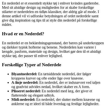
En nederdel er et essentielt stykke tøj i enhver kvindes garderobe.
Med sit alsidige design og muligheden for at skabe forskellige
stilarter er nederdelen en tidløs klassiker, der aldrig går af mode. I
denne artikel vil vi udforske betydningen af ordet nederdele samt
give dig inspiration og tips til at style din nederdel på forskellige
måder.
Hvad er en Nederdel?
En nederdel er en beklædningsgenstand, der bæres på underkroppen
og dækker typisk hofterne og benene. Nederdelen kan variere i
længde, pasform, materiale og design, hvilket gør den til et alsidigt
stykke tøj, der passer til enhver lejlighed.
Forskellige Typer af Nederdele
Blyantnederdel:
En tætsiddende nederdel, der følger
kroppens kurver og ofte ender lige over knæene.
A-linje nederdel:
En nederdel, der er indsnævret ved taljen
og gradvist udvides nedad, hvilket skaber en A form.
Plisseret nederdel:
En nederdel med læg, der giver et
flatterende og elegant udtryk.
Midi-nederdel:
En nederdel, der slutter mellem knæene og
anklerne og er ideel til både hverdag og festlige lejligheder.