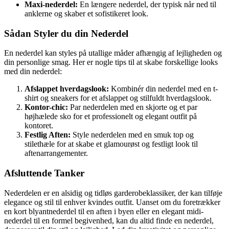
Maxi-nederdel:
En længere nederdel, der typisk når ned til
anklerne og skaber et sofistikeret look.
Sådan Styler du din Nederdel
En nederdel kan styles på utallige måder afhængig af lejligheden og
din personlige smag. Her er nogle tips til at skabe forskellige looks
med din nederdel:
Afslappet hverdagslook:
Kombinér din nederdel med en t-
shirt og sneakers for et afslappet og stilfuldt hverdagslook.
Kontor-chic:
Par nederdelen med en skjorte og et par
højhælede sko for et professionelt og elegant outfit på
kontoret.
Festlig Aften:
Style nederdelen med en smuk top og
stilethæle for at skabe et glamourøst og festligt look til
aftenarrangementer.
Afsluttende Tanker
Nederdelen er en alsidig og tidløs garderobeklassiker, der kan tilføje
elegance og stil til enhver kvindes outfit. Uanset om du foretrækker
en kort blyantnederdel til en aften i byen eller en elegant midi-
nederdel til en formel begivenhed, kan du altid finde en nederdel,