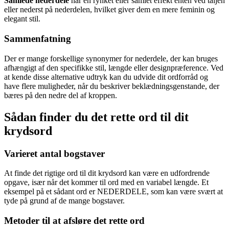
Samlede nederdele
har en rynket eller samlet effekt enten ved taljen
eller nederst på nederdelen, hvilket giver dem en mere feminin og
elegant stil.
Sammenfatning
Der er mange forskellige synonymer for nederdele, der kan bruges
afhængigt af den specifikke stil, længde eller designpræference. Ved
at kende disse alternative udtryk kan du udvide dit ordforråd og
have flere muligheder, når du beskriver beklædningsgenstande, der
bæres på den nedre del af kroppen.
Sådan finder du det rette ord til dit
krydsord
Varieret antal bogstaver
At finde det rigtige ord til dit krydsord kan være en udfordrende
opgave, især når det kommer til ord med en variabel længde. Et
eksempel på et sådant ord er NEDERDELE, som kan være svært at
tyde på grund af de mange bogstaver.
Metoder til at afsløre det rette ord