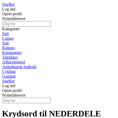
Star
Bet
Log ind
Opret profil
Nyhedsbrevet
Kategorier
Spil
Casino
Spil
Ratings
Kampagner
Taktikker
Afhængighed
Amerikansk fodbold
Cykling
Gaming
Star
Bet
Log ind
Opret profil
Nyhedsbrevet
Krydsord til NEDERDELE