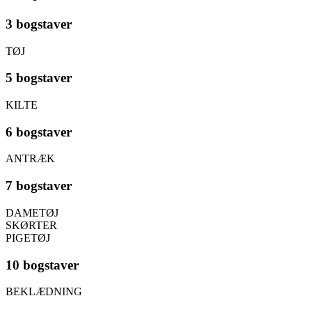
3 bogstaver
TØJ
5 bogstaver
KILTE
6 bogstaver
ANTRÆK
7 bogstaver
DAMETØJ
SKØRTER
PIGETØJ
10 bogstaver
BEKLÆDNING