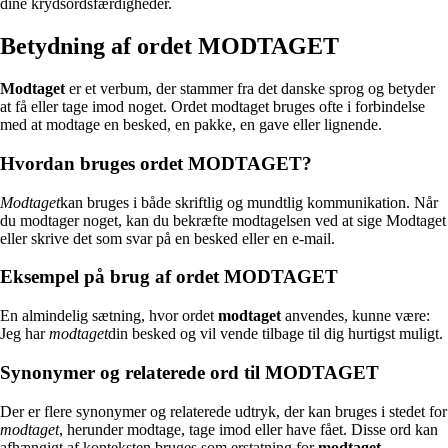
dine krydsordsfærdigheder.
Betydning af ordet MODTAGET
Modtaget
er et verbum, der stammer fra det danske sprog og betyder
at få eller tage imod noget. Ordet modtaget bruges ofte i forbindelse
med at modtage en besked, en pakke, en gave eller lignende.
Hvordan bruges ordet MODTAGET?
Modtaget
kan bruges i både skriftlig og mundtlig kommunikation. Når
du modtager noget, kan du bekræfte modtagelsen ved at sige Modtaget
eller skrive det som svar på en besked eller en e-mail.
Eksempel på brug af ordet MODTAGET
En almindelig sætning, hvor ordet
modtaget
anvendes, kunne være:
Jeg har
modtaget
din besked og vil vende tilbage til dig hurtigst muligt.
Synonymer og relaterede ord til MODTAGET
Der er flere synonymer og relaterede udtryk, der kan bruges i stedet for
modtaget
, herunder modtage, tage imod eller have fået. Disse ord kan
afhængigt af konteksten bruges som erstatning for
modtaget
.