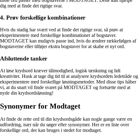
disse ord passer med bogstaverne i MODTAGET. Dette kan hjælpe
dig med at finde det rigtige svar.
4. Prøv forskellige kombinationer
Hvis du stadig har svært ved at finde det rigtige svar, så prøv at
eksperimentere med forskellige kombinationer af bogstaver.
MODTAGET kan muligvis passe ind, hvis du ændrer rækkefølgen af
bogstaverne eller tilføjer ekstra bogstaver for at skabe et nyt ord.
Afsluttende tanker
At løse krydsord kræver tålmodighed, logisk tænkning og lidt
kreativitet. Husk at tage dig tid til at analysere krydsordets ledetråde og
eksperimentere med forskellige løsningsmetoder. Med disse tips håber
vi, at du snart vil finde svaret på MODTAGET og fortsætte med at
nyde din krydsordsløsning!
Synonymer for Modtaget
At finde de rette ord til din krydsordsgåde kan nogle gange være en
udfordring, især når du søger efter synonymer. Her er en liste over
forskellige ord, der kan bruges i stedet for modtaget.