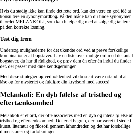
Hvis du stadig ikke kan finde det rette ord, kan det være en god idé at
konsultere en synonymordbog. På den måde kan du finde synonymer
til ordet MELANKOLI, som kan hjælpe dig med at snige dig tættere
på den korrekte løsning.
Test dig frem
Undersøg mulighederne for det ukendte ord ved at prøve forskellige
kombinationer af bogstaver. Lav en liste over mulige ord med det antal
bogstaver, du har til rådighed, og prøv dem én efter én indtil du finder
det, der passer med dine kendsgerninger.
Med disse strategier og vedholdenhed vil du snart være i stand til at
låse op for mysteriet og fuldføre din krydsord med succes!
Melankoli: En dyb følelse af tristhed og
eftertænksomhed
Melankoli er et ord, der ofte associeres med en dyb og intens følelse af
tristhed og eftertænksomhed. Det er et begreb, der har været til stede i
kunst, litteratur og filosofi gennem århundreder, og det har forskellige
dimensioner og fortolkninger.