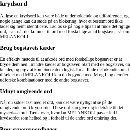
krydsord
At løse en krydsord kan være både underholdende og udfordrende, og
nogle gange kan du støde på en blokering, hvor et bestemt ord ikke
lader sig nemt identificere. Lad os se på nogle tips til at finde det rigtige
ord, især når det kommer til ord med forskellige antal bogstaver, såsom
MELANKOLI.
Brug bogstavets kæder
En effektiv metode til at afkode ord med forskellige bogstaver er at
bryde dem ned i mindre kæder af bogstaver. Start med de bogstaver, du
kender, og prøv at kombinere dem logisk for at finde det ukendte ord. I
tilfældet med MELANKOLI kan du begynde med M og L og derefter
udforske kombinationer med de andre bogstaver.
Udnyt omgivende ord
Når du sidder fast med et ord, kan det være nyttigt at se på de
omgivende ord i krydsordet. Disse ord kan give dig ledetråde til det
mysteriøse ord. Tænk over, hvordan MELANKOLI passer ind i
krydsordet som helhed og i forhold til de andre ord omkring det.
Prøv synonymordbøger