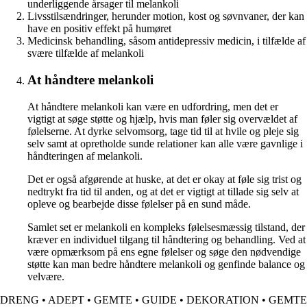
underliggende årsager til melankoli
Livsstilsændringer, herunder motion, kost og søvnvaner, der kan
have en positiv effekt på humøret
Medicinsk behandling, såsom antidepressiv medicin, i tilfælde af
svære tilfælde af melankoli
At håndtere melankoli
At håndtere melankoli kan være en udfordring, men det er
vigtigt at søge støtte og hjælp, hvis man føler sig overvældet af
følelserne. At dyrke selvomsorg, tage tid til at hvile og pleje sig
selv samt at opretholde sunde relationer kan alle være gavnlige i
håndteringen af melankoli.
Det er også afgørende at huske, at det er okay at føle sig trist og
nedtrykt fra tid til anden, og at det er vigtigt at tillade sig selv at
opleve og bearbejde disse følelser på en sund måde.
Samlet set er melankoli en kompleks følelsesmæssig tilstand, der
kræver en individuel tilgang til håndtering og behandling. Ved at
være opmærksom på ens egne følelser og søge den nødvendige
støtte kan man bedre håndtere melankoli og genfinde balance og
velvære.
DRENG
•
ADEPT
•
GEMTE
•
GUIDE
•
DEKORATION
•
GEMTE