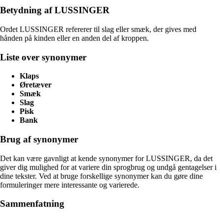
Betydning af LUSSINGER
Ordet LUSSINGER refererer til slag eller smæk, der gives med
hånden på kinden eller en anden del af kroppen.
Liste over synonymer
Klaps
Øretæver
Smæk
Slag
Pisk
Bank
Brug af synonymer
Det kan være gavnligt at kende synonymer for LUSSINGER, da det
giver dig mulighed for at variere din sprogbrug og undgå gentagelser i
dine tekster. Ved at bruge forskellige synonymer kan du gøre dine
formuleringer mere interessante og varierede.
Sammenfatning