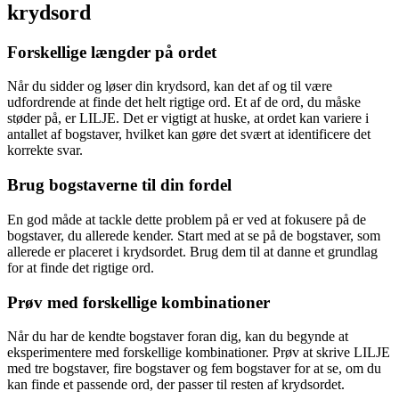
krydsord
Forskellige længder på ordet
Når du sidder og løser din krydsord, kan det af og til være
udfordrende at finde det helt rigtige ord. Et af de ord, du måske
støder på, er LILJE. Det er vigtigt at huske, at ordet kan variere i
antallet af bogstaver, hvilket kan gøre det svært at identificere det
korrekte svar.
Brug bogstaverne til din fordel
En god måde at tackle dette problem på er ved at fokusere på de
bogstaver, du allerede kender. Start med at se på de bogstaver, som
allerede er placeret i krydsordet. Brug dem til at danne et grundlag
for at finde det rigtige ord.
Prøv med forskellige kombinationer
Når du har de kendte bogstaver foran dig, kan du begynde at
eksperimentere med forskellige kombinationer. Prøv at skrive LILJE
med tre bogstaver, fire bogstaver og fem bogstaver for at se, om du
kan finde et passende ord, der passer til resten af krydsordet.