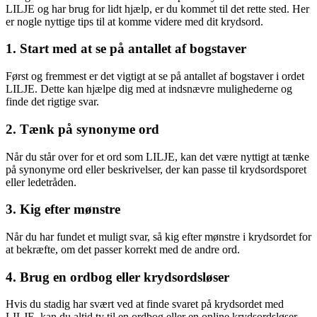
LILJE og har brug for lidt hjælp, er du kommet til det rette sted. Her
er nogle nyttige tips til at komme videre med dit krydsord.
1. Start med at se på antallet af bogstaver
Først og fremmest er det vigtigt at se på antallet af bogstaver i ordet
LILJE. Dette kan hjælpe dig med at indsnævre mulighederne og
finde det rigtige svar.
2. Tænk på synonyme ord
Når du står over for et ord som LILJE, kan det være nyttigt at tænke
på synonyme ord eller beskrivelser, der kan passe til krydsordsporet
eller ledetråden.
3. Kig efter mønstre
Når du har fundet et muligt svar, så kig efter mønstre i krydsordet for
at bekræfte, om det passer korrekt med de andre ord.
4. Brug en ordbog eller krydsordsløser
Hvis du stadig har svært ved at finde svaret på krydsordet med
LILJE, kan du altid ty til en ordbog eller en online krydsordsløser