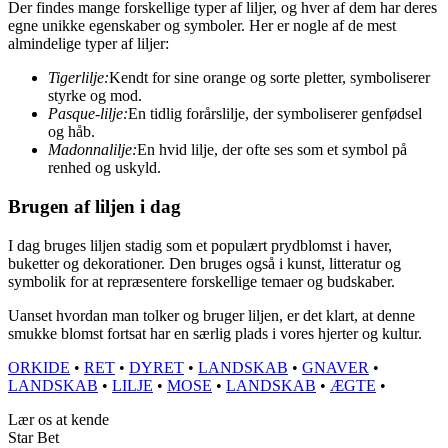
Der findes mange forskellige typer af liljer, og hver af dem har deres
egne unikke egenskaber og symboler. Her er nogle af de mest
almindelige typer af liljer:
Tigerlilje:
Kendt for sine orange og sorte pletter, symboliserer
styrke og mod.
Pasque-lilje:
En tidlig forårslilje, der symboliserer genfødsel
og håb.
Madonnalilje:
En hvid lilje, der ofte ses som et symbol på
renhed og uskyld.
Brugen af liljen i dag
I dag bruges liljen stadig som et populært prydblomst i haver,
buketter og dekorationer. Den bruges også i kunst, litteratur og
symbolik for at repræsentere forskellige temaer og budskaber.
Uanset hvordan man tolker og bruger liljen, er det klart, at denne
smukke blomst fortsat har en særlig plads i vores hjerter og kultur.
ORKIDE
•
RET
•
DYRET
•
LANDSKAB
•
GNAVER
•
LANDSKAB
•
LILJE
•
MOSE
•
LANDSKAB
•
ÆGTE
•
Lær os at kende
Star Bet