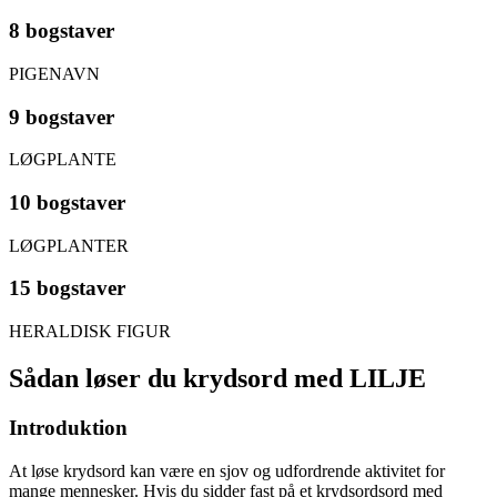
8 bogstaver
PIGENAVN
9 bogstaver
LØGPLANTE
10 bogstaver
LØGPLANTER
15 bogstaver
HERALDISK FIGUR
Sådan løser du krydsord med LILJE
Introduktion
At løse krydsord kan være en sjov og udfordrende aktivitet for
mange mennesker. Hvis du sidder fast på et krydsordsord med