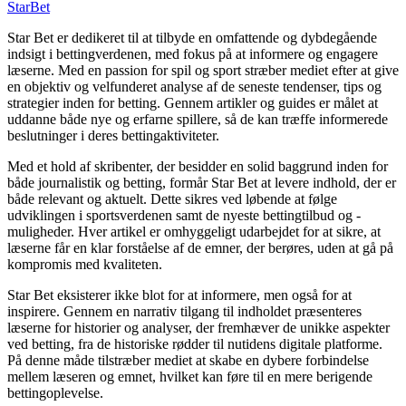
Star
Bet
Star Bet er dedikeret til at tilbyde en omfattende og dybdegående
indsigt i bettingverdenen, med fokus på at informere og engagere
læserne. Med en passion for spil og sport stræber mediet efter at give
en objektiv og velfunderet analyse af de seneste tendenser, tips og
strategier inden for betting. Gennem artikler og guides er målet at
uddanne både nye og erfarne spillere, så de kan træffe informerede
beslutninger i deres bettingaktiviteter.
Med et hold af skribenter, der besidder en solid baggrund inden for
både journalistik og betting, formår Star Bet at levere indhold, der er
både relevant og aktuelt. Dette sikres ved løbende at følge
udviklingen i sportsverdenen samt de nyeste bettingtilbud og -
muligheder. Hver artikel er omhyggeligt udarbejdet for at sikre, at
læserne får en klar forståelse af de emner, der berøres, uden at gå på
kompromis med kvaliteten.
Star Bet eksisterer ikke blot for at informere, men også for at
inspirere. Gennem en narrativ tilgang til indholdet præsenteres
læserne for historier og analyser, der fremhæver de unikke aspekter
ved betting, fra de historiske rødder til nutidens digitale platforme.
På denne måde tilstræber mediet at skabe en dybere forbindelse
mellem læseren og emnet, hvilket kan føre til en mere berigende
bettingoplevelse.