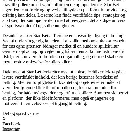
krav til spillere om at være informerede og opdaterede. Star Bet
tager denne udfordring op ved at tilbyde en platform, hvor viden og
erfaring kan deles. Læserne kan finde værdifulde tips, strategier og
analyser, der kan hjælpe dem med at navigere i det alsidige univers
af sportsvæddemål og spillemuligheder.
Desuden ønsker Star Bet at fremme en ansvarlig tilgang til betting.
Ved at understrege vigtigheden af at spille med omtanke og respekt
for ens egne grænser, bidrager mediet til en sundere spillekultur.
Gennem oplysning og vejledning håber man at kunne reducere de
risici, der kan være forbundet med gambling, og dermed skabe en
mere positiv oplevelse for alle spillere.
I takt med at Star Bet fortsætter med at vokse, forbliver fokus på at
levere værdifuldt indhold, der kan berige læsernes forståelse af
betting. Med en forpligtelse til kvalitet og objektivitet er målet at
være den førende kilde til information og inspiration inden for
betting, for både nybegyndere og erfarne spillere. Sammen skaber vi
en platform, der ikke blot informerer, men også engagerer og
motiverer til en velovervejet tilgang til betting.
Del og spred varme
X
Facebook
Instagram