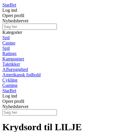
Star
Bet
Log ind
Opret profil
Nyhedsbrevet
Kategorier
Spil
Casino
Spil
Ratings
Kampagner
Taktikker
Afhængighed
Amerikansk fodbold
Cykling
Gaming
Star
Bet
Log ind
Opret profil
Nyhedsbrevet
Krydsord til LILJE