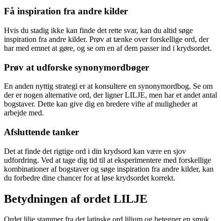
Få inspiration fra andre kilder
Hvis du stadig ikke kan finde det rette svar, kan du altid søge
inspiration fra andre kilder. Prøv at tænke over forskellige ord, der
har med emnet at gøre, og se om en af dem passer ind i krydsordet.
Prøv at udforske synonymordbøger
En anden nyttig strategi er at konsultere en synonymordbog. Se om
der er nogen alternative ord, der ligner LILJE, men har et andet antal
bogstaver. Dette kan give dig en bredere vifte af muligheder at
arbejde med.
Afsluttende tanker
Det at finde det rigtige ord i din krydsord kan være en sjov
udfordring. Ved at tage dig tid til at eksperimentere med forskellige
kombinationer af bogstaver og søge inspiration fra andre kilder, kan
du forbedre dine chancer for at løse krydsordet korrekt.
Betydningen af ordet LILJE
Ordet lilje stammer fra det latinske ord lilium og betegner en smuk