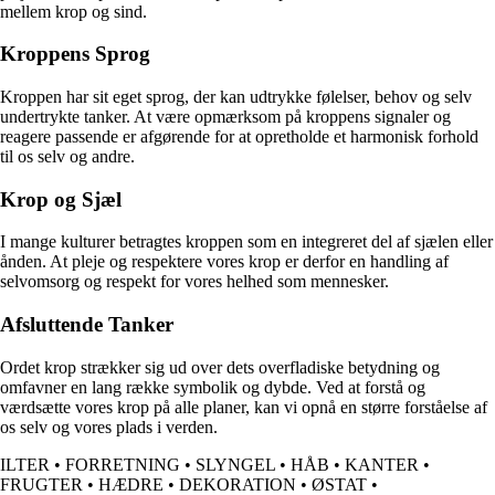
mellem krop og sind.
Kroppens Sprog
Kroppen har sit eget sprog, der kan udtrykke følelser, behov og selv
undertrykte tanker. At være opmærksom på kroppens signaler og
reagere passende er afgørende for at opretholde et harmonisk forhold
til os selv og andre.
Krop og Sjæl
I mange kulturer betragtes kroppen som en integreret del af sjælen eller
ånden. At pleje og respektere vores krop er derfor en handling af
selvomsorg og respekt for vores helhed som mennesker.
Afsluttende Tanker
Ordet krop strækker sig ud over dets overfladiske betydning og
omfavner en lang række symbolik og dybde. Ved at forstå og
værdsætte vores krop på alle planer, kan vi opnå en større forståelse af
os selv og vores plads i verden.
ILTER
•
FORRETNING
•
SLYNGEL
•
HÅB
•
KANTER
•
FRUGTER
•
HÆDRE
•
DEKORATION
•
ØSTAT
•