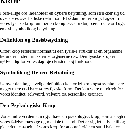
KROP
Forskellige ord indeholder en dybere betydning, som strækker sig ud
over deres overfladiske definition. Et sådant ord er krop. Ligesom
vores fysiske krop rummer en kompleks struktur, bærer dette ord også
en dyb symbolik og betydning.
Definition og Basisbetydning
Ordet krop refererer normalt til den fysiske struktur af en organisme,
herunder huden, musklerne, organerne osv. Den fysiske krop er
nødvendig for vores daglige eksistens og funktioner.
Symbolik og Dybere Betydning
Udover den bogstavelige definition kan ordet krop også symbolisere
meget mere end bare vores fysiske form. Det kan være et udtryk for
vores identitet, selvværd, velvære og personlige grænser.
Den Psykologiske Krop
Vores indre verden kan også have en psykologisk krop, som afspejler
vores følelsesmæssige og mentale tilstand. Det er vigtigt at lytte til og
pleje denne aspekt af vores krop for at opretholde en sund balance