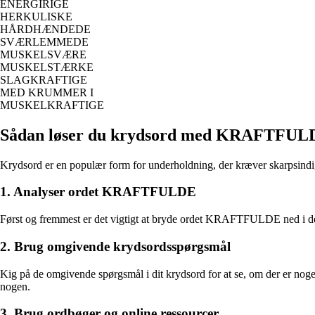
ENERGIRIGE
HERKULISKE
HÅRDHÆNDEDE
SVÆRLEMMEDE
MUSKELSVÆRE
MUSKELSTÆRKE
SLAGKRAFTIGE
MED KRUMMER I
MUSKELKRAFTIGE
Sådan løser du krydsord med KRAFTFUL
Krydsord er en populær form for underholdning, der kræver skarpsindig
1. Analyser ordet KRAFTFULDE
Først og fremmest er det vigtigt at bryde ordet KRAFTFULDE ned i dets 
2. Brug omgivende krydsordsspørgsmål
Kig på de omgivende spørgsmål i dit krydsord for at se, om der er nog
nogen.
3. Brug ordbøger og online ressourcer