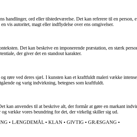
s handlinger, ord eller tilstedeværelse. Det kan referere til en person, 
 en vis autoritet, magt eller indflydelse over ens omgivelser.
nteksten. Det kan beskrive en imponerende præstation, en stærk personl
entiale, der giver det en standout karakter.
og røre ved deres sjæl. I kunsten kan et kraftfuldt maleri vække intense
tgående og varig indvirkning, betegnes som kraftfuldt.
Det kan anvendes til at beskrive alt, der formår at gøre en markant indvi
r og vække vores beundring for det, der virkelig skiller sig ud.
ING
•
LÆNGDEMÅL
•
KLAN
•
GIVTIG
•
GRÆSGANG
•