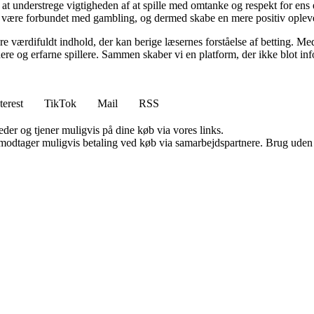
 at understrege vigtigheden af at spille med omtanke og respekt for ens
 være forbundet med gambling, og dermed skabe en mere positiv oplevels
re værdifuldt indhold, der kan berige læsernes forståelse af betting. Med 
dere og erfarne spillere. Sammen skaber vi en platform, der ikke blot inf
terest
TikTok
Mail
RSS
er og tjener muligvis på dine køb via vores links.
tager muligvis betaling ved køb via samarbejdspartnere. Brug uden till