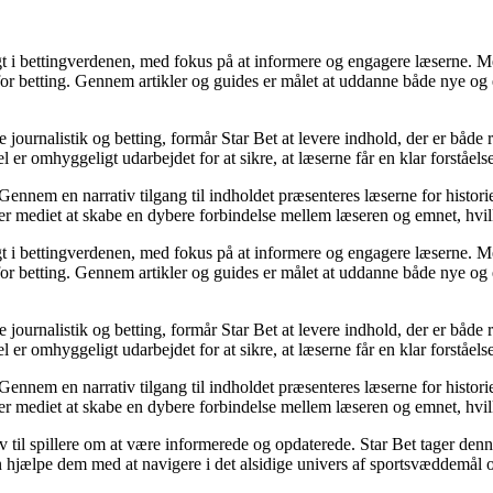
gt i bettingverdenen, med fokus på at informere og engagere læserne. Med
 for betting. Gennem artikler og guides er målet at uddanne både nye og e
 journalistik og betting, formår Star Bet at levere indhold, der er både 
l er omhyggeligt udarbejdet for at sikre, at læserne får en klar forståe
. Gennem en narrativ tilgang til indholdet præsenteres læserne for histor
æber mediet at skabe en dybere forbindelse mellem læseren og emnet, hvil
gt i bettingverdenen, med fokus på at informere og engagere læserne. Med
 for betting. Gennem artikler og guides er målet at uddanne både nye og e
 journalistik og betting, formår Star Bet at levere indhold, der er både 
l er omhyggeligt udarbejdet for at sikre, at læserne får en klar forståe
. Gennem en narrativ tilgang til indholdet præsenteres læserne for histor
æber mediet at skabe en dybere forbindelse mellem læseren og emnet, hvil
av til spillere om at være informerede og opdaterede. Star Bet tager den
an hjælpe dem med at navigere i det alsidige univers af sportsvæddemål 