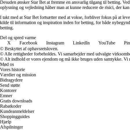
Desuden ønsker Star Bet at fremme en ansvarlig tilgang til betting. Ved
oplysning og vejledning håber man at kunne reducere de risici, der kan
I takt med at Star Bet fortsætter med at vokse, forbliver fokus på at leve
kilde til information og inspiration inden for betting, for både nybegyn
betting.
Del og spred varme
X
Facebook
Instagram
LinkedIn
YouTube
Pin
© Beskyttet af ophavsretsloven.
© Alle rettigheder forbeholdes. Vi samarbejder med udvalgte virksomhed
© Alt indhold er vores ejendom og må ikke bruges uden samtykke. Vi mod
Mød os
Vores historie
Værdier og mission
Bidragydere
Send støtte
Kontorer
Emner
Gratis downloads
Rabatkoder
Kundeanmeldelser
Shoppingguides
Hjælp
Afspilninger