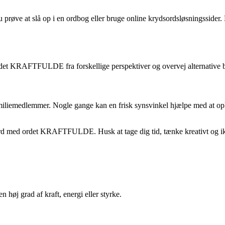
ve at slå op i en ordbog eller bruge online krydsordsløsningssider. Di
t KRAFTFULDE fra forskellige perspektiver og overvej alternative bety
r familiemedlemmer. Nogle gange kan en frisk synsvinkel hjælpe med at
ydsord med ordet KRAFTFULDE. Husk at tage dig tid, tænke kreativt og ik
n høj grad af kraft, energi eller styrke.