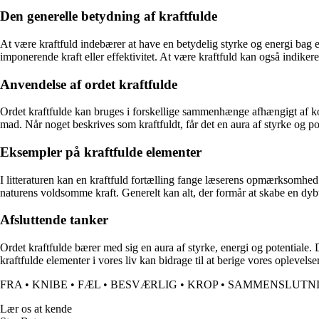
Den generelle betydning af kraftfulde
At være kraftfuld indebærer at have en betydelig styrke og energi bag en
imponerende kraft eller effektivitet. At være kraftfuld kan også indikere
Anvendelse af ordet kraftfulde
Ordet kraftfulde kan bruges i forskellige sammenhænge afhængigt af ko
mad. Når noget beskrives som kraftfuldt, får det en aura af styrke og pot
Eksempler på kraftfulde elementer
I litteraturen kan en kraftfuld fortælling fange læserens opmærksomhed 
naturens voldsomme kraft. Generelt kan alt, der formår at skabe en dyb
Afsluttende tanker
Ordet kraftfulde bærer med sig en aura af styrke, energi og potentiale. 
kraftfulde elementer i vores liv kan bidrage til at berige vores oplevelse
FRA
•
KNIBE
•
FÆL
•
BESVÆRLIG
•
KROP
•
SAMMENSLUTN
Lær os at kende