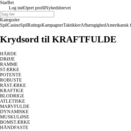
Star
Bet
Log ind
Opret profil
Nyhedsbrevet
Kategorier
Spil
Casino
Spil
Ratings
Kampagner
Taktikker
Afhængighed
Amerikansk 
Krydsord til KRAFTFULDE
HÅRDE
DRØJE
RAMME
STÆRKE
POTENTE
ROBUSTE
RÅSTÆRKE
KRAFTIGE
BLODRIGE
ATLETISKE
MARVFULDE
DYNAMISKE
MUSKULØSE
BOMSTÆRKE
HÅNDFASTE