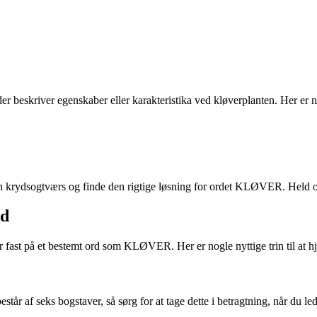
r beskriver egenskaber eller karakteristika ved kløverplanten. Her er 
din krydsogtværs og finde den rigtige løsning for ordet KLØVER. Held 
rd
fast på et bestemt ord som KLØVER. Her er nogle nyttige trin til at hjæ
tår af seks bogstaver, så sørg for at tage dette i betragtning, når du led