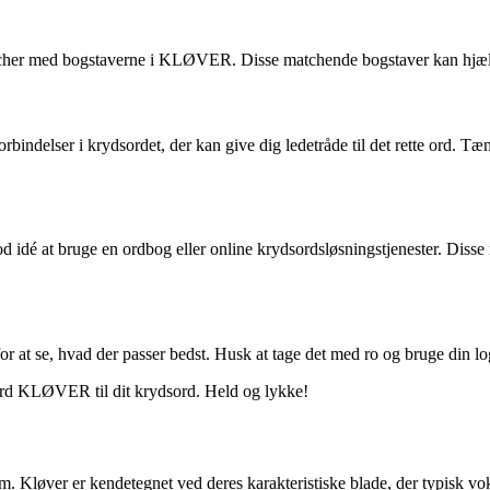
atcher med bogstaverne i KLØVER. Disse matchende bogstaver kan hjæl
rbindelser i krydsordet, der kan give dig ledetråde til det rette ord. Tæn
god idé at bruge en ordbog eller online krydsordsløsningstjenester. Diss
or at se, hvad der passer bedst. Husk at tage det med ro og bruge din log
e ord KLØVER til dit krydsord. Held og lykke!
um. Kløver er kendetegnet ved deres karakteristiske blade, der typisk voks