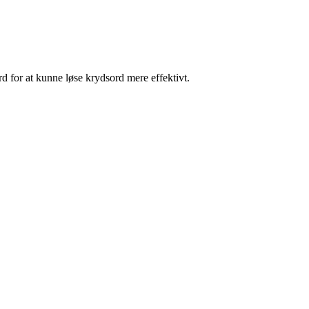
 for at kunne løse krydsord mere effektivt.