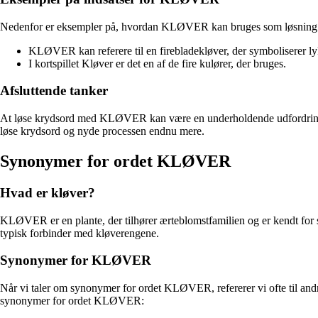
Nedenfor er eksempler på, hvordan KLØVER kan bruges som løsning i f
KLØVER kan referere til en firebladekløver, der symboliserer ly
I kortspillet Kløver er det en af de fire kulører, der bruges.
Afsluttende tanker
At løse krydsord med KLØVER kan være en underholdende udfordring, der
løse krydsord og nyde processen endnu mere.
Synonymer for ordet KLØVER
Hvad er kløver?
KLØVER er en plante, der tilhører ærteblomstfamilien og er kendt for si
typisk forbinder med kløverengene.
Synonymer for KLØVER
Når vi taler om synonymer for ordet KLØVER, refererer vi ofte til andre 
synonymer for ordet KLØVER: