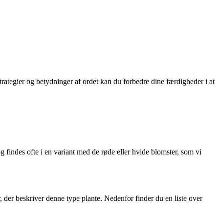
tegier og betydninger af ordet kan du forbedre dine færdigheder i at
 findes ofte i en variant med de røde eller hvide blomster, som vi
, der beskriver denne type plante. Nedenfor finder du en liste over