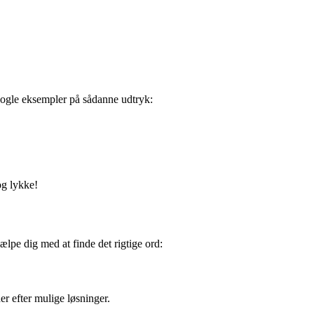
nogle eksempler på sådanne udtryk:
og lykke!
lpe dig med at finde det rigtige ord:
er efter mulige løsninger.