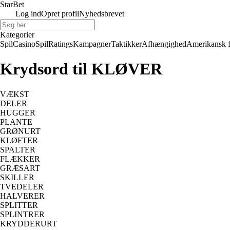
Star
Bet
Log ind
Opret profil
Nyhedsbrevet
Kategorier
Spil
Casino
Spil
Ratings
Kampagner
Taktikker
Afhængighed
Amerikansk 
Krydsord til KLØVER
VÆKST
DELER
HUGGER
PLANTE
GRØNURT
KLØFTER
SPALTER
FLÆKKER
GRÆSART
SKILLER
TVEDELER
HALVERER
SPLITTER
SPLINTRER
KRYDDERURT