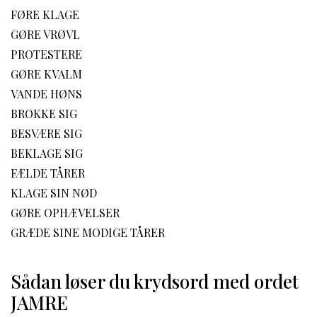
FØRE KLAGE
GØRE VRØVL
PROTESTERE
GØRE KVALM
VANDE HØNS
BROKKE SIG
BESVÆRE SIG
BEKLAGE SIG
FÆLDE TÅRER
KLAGE SIN NØD
GØRE OPHÆVELSER
GRÆDE SINE MODIGE TÅRER
Sådan løser du krydsord med ordet
JAMRE