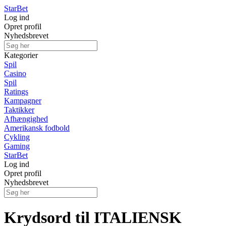
Star
Bet
Log ind
Opret profil
Nyhedsbrevet
Kategorier
Spil
Casino
Spil
Ratings
Kampagner
Taktikker
Afhængighed
Amerikansk fodbold
Cykling
Gaming
Star
Bet
Log ind
Opret profil
Nyhedsbrevet
Krydsord til ITALIENSK