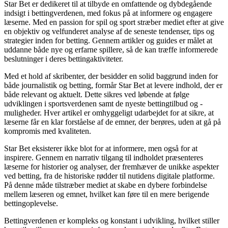
Star Bet er dedikeret til at tilbyde en omfattende og dybdegående
indsigt i bettingverdenen, med fokus på at informere og engagere
læserne. Med en passion for spil og sport stræber mediet efter at give
en objektiv og velfunderet analyse af de seneste tendenser, tips og
strategier inden for betting. Gennem artikler og guides er målet at
uddanne både nye og erfarne spillere, så de kan træffe informerede
beslutninger i deres bettingaktiviteter.
Med et hold af skribenter, der besidder en solid baggrund inden for
både journalistik og betting, formår Star Bet at levere indhold, der er
både relevant og aktuelt. Dette sikres ved løbende at følge
udviklingen i sportsverdenen samt de nyeste bettingtilbud og -
muligheder. Hver artikel er omhyggeligt udarbejdet for at sikre, at
læserne får en klar forståelse af de emner, der berøres, uden at gå på
kompromis med kvaliteten.
Star Bet eksisterer ikke blot for at informere, men også for at
inspirere. Gennem en narrativ tilgang til indholdet præsenteres
læserne for historier og analyser, der fremhæver de unikke aspekter
ved betting, fra de historiske rødder til nutidens digitale platforme.
På denne måde tilstræber mediet at skabe en dybere forbindelse
mellem læseren og emnet, hvilket kan føre til en mere berigende
bettingoplevelse.
Bettingverdenen er kompleks og konstant i udvikling, hvilket stiller