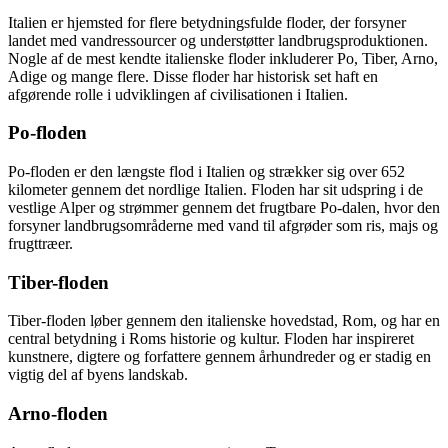
Italien er hjemsted for flere betydningsfulde floder, der forsyner
landet med vandressourcer og understøtter landbrugsproduktionen.
Nogle af de mest kendte italienske floder inkluderer Po, Tiber, Arno,
Adige og mange flere. Disse floder har historisk set haft en
afgørende rolle i udviklingen af civilisationen i Italien.
Po-floden
Po-floden er den længste flod i Italien og strækker sig over 652
kilometer gennem det nordlige Italien. Floden har sit udspring i de
vestlige Alper og strømmer gennem det frugtbare Po-dalen, hvor den
forsyner landbrugsområderne med vand til afgrøder som ris, majs og
frugttræer.
Tiber-floden
Tiber-floden løber gennem den italienske hovedstad, Rom, og har en
central betydning i Roms historie og kultur. Floden har inspireret
kunstnere, digtere og forfattere gennem århundreder og er stadig en
vigtig del af byens landskab.
Arno-floden