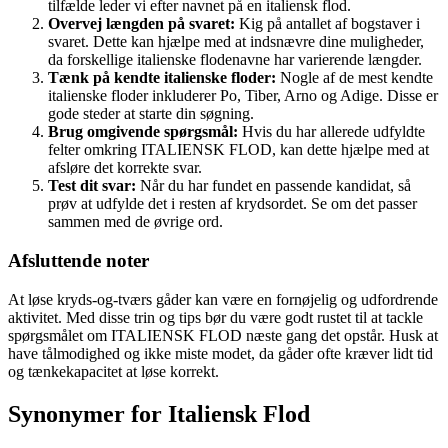
tilfælde leder vi efter navnet på en italiensk flod.
Overvej længden på svaret:
Kig på antallet af bogstaver i
svaret. Dette kan hjælpe med at indsnævre dine muligheder,
da forskellige italienske flodenavne har varierende længder.
Tænk på kendte italienske floder:
Nogle af de mest kendte
italienske floder inkluderer Po, Tiber, Arno og Adige. Disse er
gode steder at starte din søgning.
Brug omgivende spørgsmål:
Hvis du har allerede udfyldte
felter omkring ITALIENSK FLOD, kan dette hjælpe med at
afsløre det korrekte svar.
Test dit svar:
Når du har fundet en passende kandidat, så
prøv at udfylde det i resten af krydsordet. Se om det passer
sammen med de øvrige ord.
Afsluttende noter
At løse kryds-og-tværs gåder kan være en fornøjelig og udfordrende
aktivitet. Med disse trin og tips bør du være godt rustet til at tackle
spørgsmålet om ITALIENSK FLOD næste gang det opstår. Husk at
have tålmodighed og ikke miste modet, da gåder ofte kræver lidt tid
og tænkekapacitet at løse korrekt.
Synonymer for Italiensk Flod