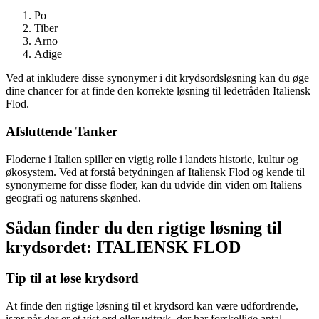
Po
Tiber
Arno
Adige
Ved at inkludere disse synonymer i dit krydsordsløsning kan du øge
dine chancer for at finde den korrekte løsning til ledetråden Italiensk
Flod.
Afsluttende Tanker
Floderne i Italien spiller en vigtig rolle i landets historie, kultur og
økosystem. Ved at forstå betydningen af Italiensk Flod og kende til
synonymerne for disse floder, kan du udvide din viden om Italiens
geografi og naturens skønhed.
Sådan finder du den rigtige løsning til
krydsordet: ITALIENSK FLOD
Tip til at løse krydsord
At finde den rigtige løsning til et krydsord kan være udfordrende,
især når der er et vist ord eller udtryk, der har forskellige antal