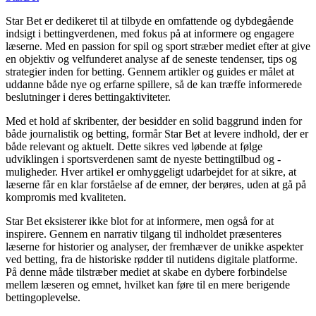
Star Bet er dedikeret til at tilbyde en omfattende og dybdegående
indsigt i bettingverdenen, med fokus på at informere og engagere
læserne. Med en passion for spil og sport stræber mediet efter at give
en objektiv og velfunderet analyse af de seneste tendenser, tips og
strategier inden for betting. Gennem artikler og guides er målet at
uddanne både nye og erfarne spillere, så de kan træffe informerede
beslutninger i deres bettingaktiviteter.
Med et hold af skribenter, der besidder en solid baggrund inden for
både journalistik og betting, formår Star Bet at levere indhold, der er
både relevant og aktuelt. Dette sikres ved løbende at følge
udviklingen i sportsverdenen samt de nyeste bettingtilbud og -
muligheder. Hver artikel er omhyggeligt udarbejdet for at sikre, at
læserne får en klar forståelse af de emner, der berøres, uden at gå på
kompromis med kvaliteten.
Star Bet eksisterer ikke blot for at informere, men også for at
inspirere. Gennem en narrativ tilgang til indholdet præsenteres
læserne for historier og analyser, der fremhæver de unikke aspekter
ved betting, fra de historiske rødder til nutidens digitale platforme.
På denne måde tilstræber mediet at skabe en dybere forbindelse
mellem læseren og emnet, hvilket kan føre til en mere berigende
bettingoplevelse.