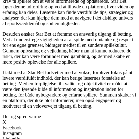
krav til spillere om at være informerede og opdaterede. Star Bet
tager denne udfordring op ved at tilbyde en platform, hvor viden og
erfaring kan deles. Læserne kan finde værdifulde tips, strategier og
analyser, der kan hjælpe dem med at navigere i det alsidige univers
af sportsvæddemål og spillemuligheder.
Desuden ønsker Star Bet at fremme en ansvarlig tilgang til betting.
Ved at understrege vigtigheden af at spille med omtanke og respekt
for ens egne grænser, bidrager mediet til en sundere spillekultur.
Gennem oplysning og vejledning håber man at kunne reducere de
risici, der kan være forbundet med gambling, og dermed skabe en
mere positiv oplevelse for alle spillere.
I takt med at Star Bet fortsætter med at vokse, forbliver fokus på at
levere værdifuldt indhold, der kan berige læsernes forståelse af
betting. Med en forpligtelse til kvalitet og objektivitet er målet at
være den førende kilde til information og inspiration inden for
betting, for både nybegyndere og erfarne spillere. Sammen skaber vi
en platform, der ikke blot informerer, men også engagerer og
motiverer til en velovervejet tilgang til betting.
Del og spred varme
X
Facebook
Instagram
LinkedIn