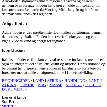
Arno-floden strømmer gennem regionen Toscana og passerer
gennem byen Firenze. Floden har været en kilde til inspiration for
kunstnere som Leonardo da Vinci og Michelangelo og har formet
det maleriske landskab i regionen.
Adige-floden
Adige-floden er den næstlængste flod i Italien og strømmer gennem
det nordøstlige Italien. Floden har et varieret økosystem og er en
vigtig kilde til vand og energi for regionen.
Konklusion
Italienske floder er ikke kun en vital ressource for landet, men de er
også en integreret del af Italiens kultur og historie. Deres skønhed og
betydning har inspireret generationer af kunstnere og forfattere og
fortsætter med at spille en afgørende rolle i landets udvikling.
BYGNINGSDEL
•
LAND I AFRIKA
•
HANDLING
•
LAND I
AFRIKA
•
ORKIDE
•
BOG
•
MASSE
•
STJERNE
•
FORBUD
•
DOKUMENT
•
Lær os at kende
Star Bet
Star
Bet