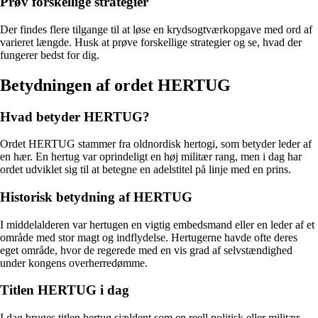
Prøv forskellige strategier
Der findes flere tilgange til at løse en krydsogtværkopgave med ord af
varieret længde. Husk at prøve forskellige strategier og se, hvad der
fungerer bedst for dig.
Betydningen af ordet HERTUG
Hvad betyder HERTUG?
Ordet HERTUG stammer fra oldnordisk hertogi, som betyder leder af
en hær. En hertug var oprindeligt en høj militær rang, men i dag har
ordet udviklet sig til at betegne en adelstitel på linje med en prins.
Historisk betydning af HERTUG
I middelalderen var hertugen en vigtig embedsmand eller en leder af et
område med stor magt og indflydelse. Hertugerne havde ofte deres
eget område, hvor de regerede med en vis grad af selvstændighed
under kongens overherredømme.
Titlen HERTUG i dag
I dag bruges titlen hertug sjældent som en reell politisk eller militær