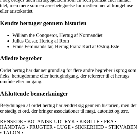
titel, men mere som en æresbetegnelse for medlemmer af kongehuse
eller aristokratiet.
Kendte hertuger gennem historien
William the Conqueror, Hertug af Normandiet
Julius Cæsar, Hertug af Rom
Frans Ferdinands far, Hertug Franz Karl af Østrig-Este
Afledte begreber
Ordet hertug har dannet grundlag for flere andre begreber i sprog som
f.eks. hertugdømme eller hertugindgang, der refererer til et hertugs
område eller indgang.
Afsluttende bemærkninger
Betydningen af ordet hertug har ændret sig gennem historien, men det
er stadig et ord, der bringer associationer til magt, autoritet og ære.
RENSEDE
•
BOTANISK UDTRYK
•
KRØLLE
•
FRA
•
HÅNDTAG
•
FRUGTER
•
LUGE
•
SIKKERHED
•
STIKVÅBEN
•
TALON
•