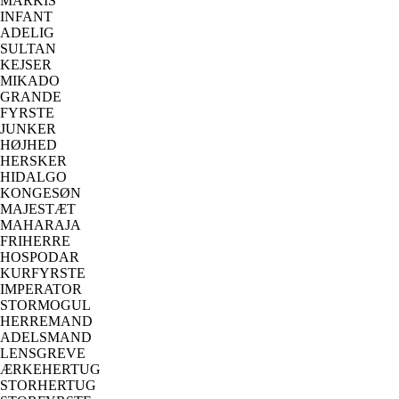
MARKIS
INFANT
ADELIG
SULTAN
KEJSER
MIKADO
GRANDE
FYRSTE
JUNKER
HØJHED
HERSKER
HIDALGO
KONGESØN
MAJESTÆT
MAHARAJA
FRIHERRE
HOSPODAR
KURFYRSTE
IMPERATOR
STORMOGUL
HERREMAND
ADELSMAND
LENSGREVE
ÆRKEHERTUG
STORHERTUG