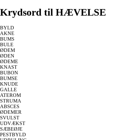
Krydsord til HÆVELSE
BYLD
AKNE
BUMS
BULE
ØDEM
ØDEN
ØDEME
KNAST
BUBON
BUMSE
KNUDE
GALLE
ATEROM
STRUMA
ABSCES
ØDEMER
SVULST
UDVÆKST
SÆBEØJE
PESTBYLD