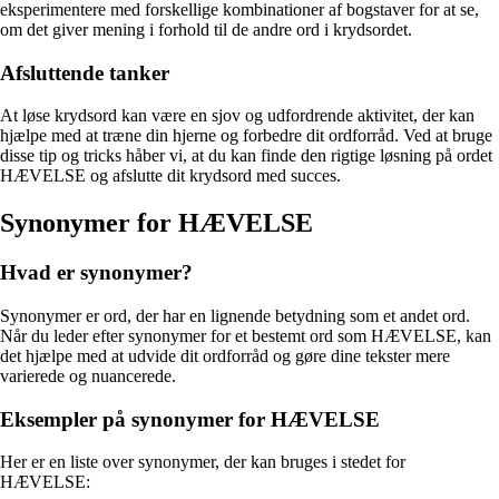
eksperimentere med forskellige kombinationer af bogstaver for at se,
om det giver mening i forhold til de andre ord i krydsordet.
Afsluttende tanker
At løse krydsord kan være en sjov og udfordrende aktivitet, der kan
hjælpe med at træne din hjerne og forbedre dit ordforråd. Ved at bruge
disse tip og tricks håber vi, at du kan finde den rigtige løsning på ordet
HÆVELSE og afslutte dit krydsord med succes.
Synonymer for HÆVELSE
Hvad er synonymer?
Synonymer er ord, der har en lignende betydning som et andet ord.
Når du leder efter synonymer for et bestemt ord som HÆVELSE, kan
det hjælpe med at udvide dit ordforråd og gøre dine tekster mere
varierede og nuancerede.
Eksempler på synonymer for HÆVELSE
Her er en liste over synonymer, der kan bruges i stedet for
HÆVELSE: