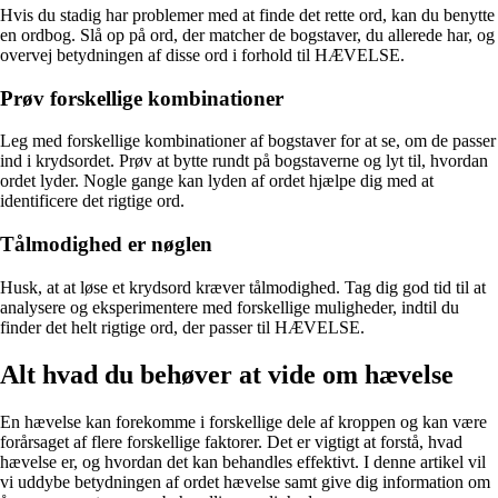
Hvis du stadig har problemer med at finde det rette ord, kan du benytte
en ordbog. Slå op på ord, der matcher de bogstaver, du allerede har, og
overvej betydningen af disse ord i forhold til HÆVELSE.
Prøv forskellige kombinationer
Leg med forskellige kombinationer af bogstaver for at se, om de passer
ind i krydsordet. Prøv at bytte rundt på bogstaverne og lyt til, hvordan
ordet lyder. Nogle gange kan lyden af ordet hjælpe dig med at
identificere det rigtige ord.
Tålmodighed er nøglen
Husk, at at løse et krydsord kræver tålmodighed. Tag dig god tid til at
analysere og eksperimentere med forskellige muligheder, indtil du
finder det helt rigtige ord, der passer til HÆVELSE.
Alt hvad du behøver at vide om hævelse
En hævelse kan forekomme i forskellige dele af kroppen og kan være
forårsaget af flere forskellige faktorer. Det er vigtigt at forstå, hvad
hævelse er, og hvordan det kan behandles effektivt. I denne artikel vil
vi uddybe betydningen af ordet hævelse samt give dig information om