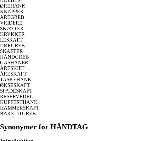
KOLBER
ØREHANK
KNAPPER
ÅREGREB
VRIDERE
SKÆFTER
KRYKKER
LESKAFT
DØRGREB
SKAFTER
HÅNDGREB
GASHANER
ÅRESKIFT
ÅRESKAFT
TASKEHANK
ØKSESKAFT
SPADESKAFT
RESERVEDEL
KUFFERTHANK
HAMMERSKAFT
BAKELITGREB
Synonymer for HÅNDTAG
Introduktion