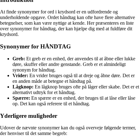
At finde synonymer for ord i krydsord er en udfordrende og
underholdende opgave. Ordet håndtag kan ofte have flere alternative
betegnelser, som kan være nyttige at kende. Her præsenteres en liste
over synonymer for håndtag, der kan hjælpe dig med at fuldføre dit
krydsord.
Synonymer for HÅNDTAG
Greb:
Et greb er en enhed, der anvendes til at åbne eller lukke
døre, skuffer eller andre genstande. Greb er et almindeligt
synonym for håndtag.
Vrider:
En vrider bruges også til at dreje og åbne døre. Det er
en anden måde at betegne et håndtag på.
Lågknop:
En lågknop bruges ofte på låger eller skabe. Det er et
alternativt udtryk for et håndtag.
Spærre:
En spærre er en enhed, der bruges til at låse eller låse
op. Det kan også referere til et håndtag.
Yderligere muligheder
Udover de nævnte synonymer kan du også overveje følgende termer,
der henviser til det samme begreb: