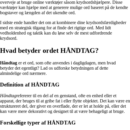
overveje at bruge online værktøjer såsom krydsordshjælpere. Disse
værktøjer kan hjælpe med at generere mulige ord baseret på de kendte
bogstaver og længden af det ukendte ord.
I sidste ende handler det om at kombinere dine krydsordsfærdigheder
med en strategisk tilgang for at finde det rigtige ord. Med lidt
vedholdenhed og taktik kan du løse selv de mest udfordrende
krydsord.
Hvad betyder ordet HÅNDTAG?
Håndtag
er et ord, som ofte anvendes i dagligdagen, men hvad
betyder det egentligt? Lad os udforske betydningen af dette
almindelige ord nærmere.
Definition af HÅNDTAG
Håndtag
refererer til en del af en genstand, ofte en enhed eller et
apparat, der bruges til at gribe fat i eller flytte objektet. Det kan være en
struktureret del, der giver en overflade, der er let at holde på, eller det
kan være mere dekorativt og designet til at være behageligt at bruge.
Forskellige typer af HÅNDTAG