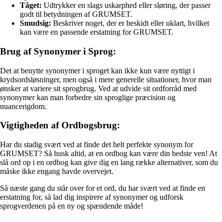
Tåget:
Udtrykker en slags uskarphed eller sløring, der passer
godt til betydningen af GRUMSET.
Smudsig:
Beskriver noget, der er beskidt eller uklart, hvilket
kan være en passende erstatning for GRUMSET.
Brug af Synonymer i Sprog:
Det at benytte synonymer i sproget kan ikke kun være nyttigt i
krydsordsløsninger, men også i mere generelle situationer, hvor man
ønsker at variere sit sprogbrug. Ved at udvide sit ordforråd med
synonymer kan man forbedre sin sproglige præcision og
nuancerigdom.
Vigtigheden af Ordbogsbrug:
Har du stadig svært ved at finde det helt perfekte synonym for
GRUMSET? Så husk altid, at en ordbog kan være din bedste ven! At
slå ord op i en ordbog kan give dig en lang række alternativer, som du
måske ikke engang havde overvejet.
Så næste gang du står over for et ord, du har svært ved at finde en
erstatning for, så lad dig inspirere af synonymer og udforsk
sprogverdenen på en ny og spændende måde!