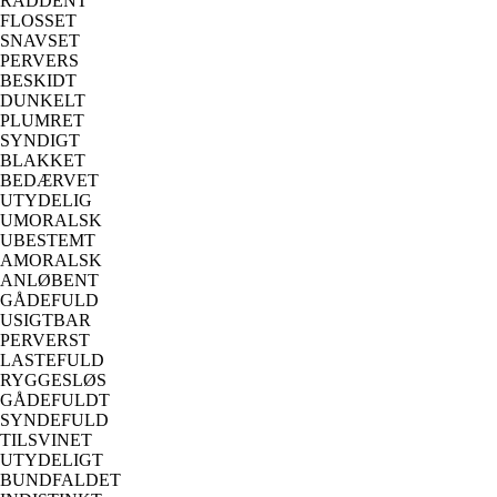
RÅDDENT
FLOSSET
SNAVSET
PERVERS
BESKIDT
DUNKELT
PLUMRET
SYNDIGT
BLAKKET
BEDÆRVET
UTYDELIG
UMORALSK
UBESTEMT
AMORALSK
ANLØBENT
GÅDEFULD
USIGTBAR
PERVERST
LASTEFULD
RYGGESLØS
GÅDEFULDT
SYNDEFULD
TILSVINET
UTYDELIGT
BUNDFALDET