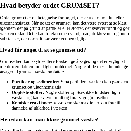
Hvad betyder ordet GRUMSET?
Ordet grumset er en betegnelse for noget, der er uklart, mudret eller
uigennemsigtigt. Når noget er grumset, kan det være svært at se klart
igennem det på grund af partikler eller stoffer, der svæver rundt og gør
væsken uklar. Dette kan forekomme i vand, mad, drikkevarer og andre
substanser, der normalt bør være gennemsigtige.
Hvad får noget til at se grumset ud?
Grumsethed kan skyldes flere forskellige årsager, og det er vigtigt at
identificere kilden for at løse problemet. Nogle af de mest almindelige
årsager til grumset væske omfatter:
Partikler og sedimenter:
Små partikler i væsken kan gøre den
grumset og uigennemsigtig.
Uopløste stoffer:
Nogle stoffer opløses ikke fuldstændigt i
væsken og kan svæve rundt og forårsage grumsethed.
Kemiske reaktioner:
Visse kemiske reaktioner kan føre til
dannelse af uklarhed i væsken.
Hvordan kan man klare grumset væske?
Der er forskellige metoder til at klare grumset væske afhængigt af