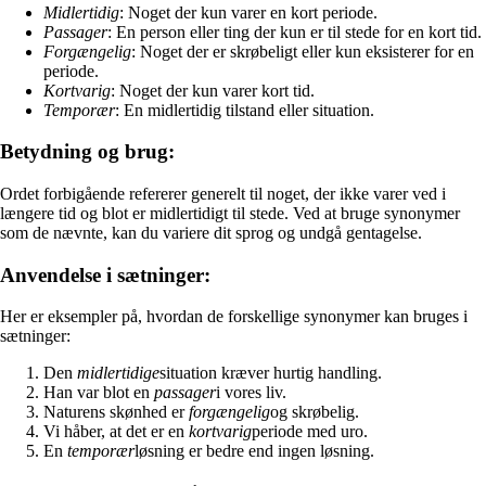
Midlertidig
: Noget der kun varer en kort periode.
Passager
: En person eller ting der kun er til stede for en kort tid.
Forgængelig
: Noget der er skrøbeligt eller kun eksisterer for en
periode.
Kortvarig
: Noget der kun varer kort tid.
Temporær
: En midlertidig tilstand eller situation.
Betydning og brug:
Ordet forbigående refererer generelt til noget, der ikke varer ved i
længere tid og blot er midlertidigt til stede. Ved at bruge synonymer
som de nævnte, kan du variere dit sprog og undgå gentagelse.
Anvendelse i sætninger:
Her er eksempler på, hvordan de forskellige synonymer kan bruges i
sætninger:
Den
midlertidige
situation kræver hurtig handling.
Han var blot en
passager
i vores liv.
Naturens skønhed er
forgængelig
og skrøbelig.
Vi håber, at det er en
kortvarig
periode med uro.
En
temporær
løsning er bedre end ingen løsning.