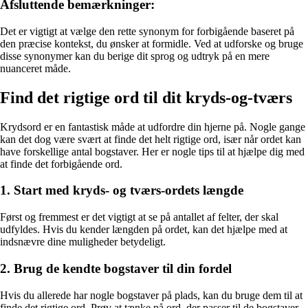
Afsluttende bemærkninger:
Det er vigtigt at vælge den rette synonym for forbigående baseret på
den præcise kontekst, du ønsker at formidle. Ved at udforske og bruge
disse synonymer kan du berige dit sprog og udtryk på en mere
nuanceret måde.
Find det rigtige ord til dit kryds-og-tværs
Krydsord er en fantastisk måde at udfordre din hjerne på. Nogle gange
kan det dog være svært at finde det helt rigtige ord, især når ordet kan
have forskellige antal bogstaver. Her er nogle tips til at hjælpe dig med
at finde det forbigående ord.
1. Start med kryds- og tværs-ordets længde
Først og fremmest er det vigtigt at se på antallet af felter, der skal
udfyldes. Hvis du kender længden på ordet, kan det hjælpe med at
indsnævre dine muligheder betydeligt.
2. Brug de kendte bogstaver til din fordel
Hvis du allerede har nogle bogstaver på plads, kan du bruge dem til at
finde det rigtige ord. Prøv at tænke på ord, der passer til de bogstaver,