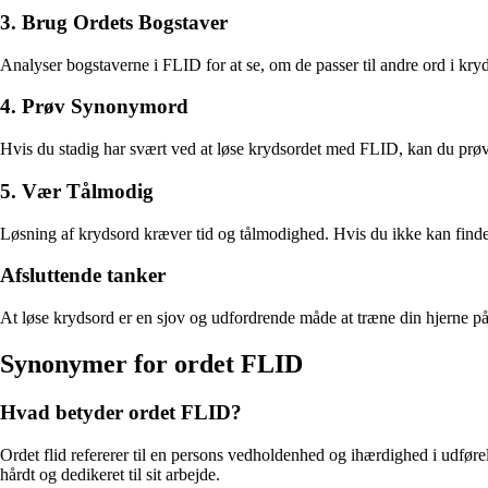
3. Brug Ordets Bogstaver
Analyser bogstaverne i FLID for at se, om de passer til andre ord i kry
4. Prøv Synonymord
Hvis du stadig har svært ved at løse krydsordet med FLID, kan du prøv
5. Vær Tålmodig
Løsning af krydsord kræver tid og tålmodighed. Hvis du ikke kan finde 
Afsluttende tanker
At løse krydsord er en sjov og udfordrende måde at træne din hjerne på.
Synonymer for ordet FLID
Hvad betyder ordet FLID?
Ordet flid refererer til en persons vedholdenhed og ihærdighed i udføre
hårdt og dedikeret til sit arbejde.