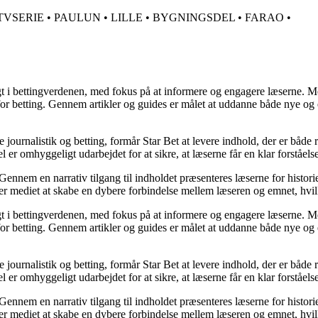
TVSERIE
•
PAULUN
•
LILLE
•
BYGNINGSDEL
•
FARAO
•
gt i bettingverdenen, med fokus på at informere og engagere læserne. Med
 for betting. Gennem artikler og guides er målet at uddanne både nye og e
 journalistik og betting, formår Star Bet at levere indhold, der er både 
l er omhyggeligt udarbejdet for at sikre, at læserne får en klar forståe
. Gennem en narrativ tilgang til indholdet præsenteres læserne for histor
æber mediet at skabe en dybere forbindelse mellem læseren og emnet, hvil
gt i bettingverdenen, med fokus på at informere og engagere læserne. Med
 for betting. Gennem artikler og guides er målet at uddanne både nye og e
 journalistik og betting, formår Star Bet at levere indhold, der er både 
l er omhyggeligt udarbejdet for at sikre, at læserne får en klar forståe
. Gennem en narrativ tilgang til indholdet præsenteres læserne for histor
æber mediet at skabe en dybere forbindelse mellem læseren og emnet, hvil