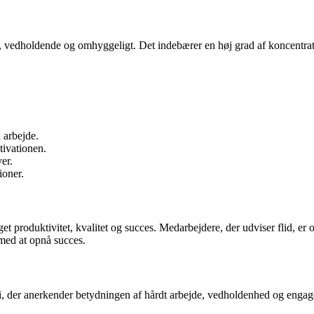
t, vedholdende og omhyggeligt. Det indebærer en høj grad af koncentratio
 arbejde.
tivationen.
er.
ioner.
t produktivitet, kvalitet og succes. Medarbejdere, der udviser flid, er of
 med at opnå succes.
ofi, der anerkender betydningen af hårdt arbejde, vedholdenhed og enga