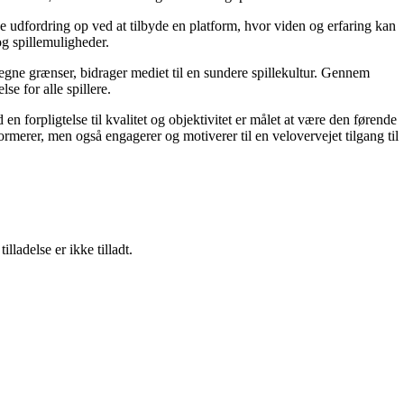
ne udfordring op ved at tilbyde en platform, hvor viden og erfaring kan
og spillemuligheder.
 egne grænser, bidrager mediet til en sundere spillekultur. Gennem
e for alle spillere.
en forpligtelse til kvalitet og objektivitet er målet at være den førende
ormerer, men også engagerer og motiverer til en velovervejet tilgang til
adelse er ikke tilladt.