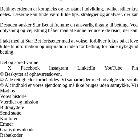
Bettingverdenen er kompleks og konstant i udvikling, hvilket stiller kr
deles. Læserne kan finde værdifulde tips, strategier og analyser, der k
Desuden ønsker Star Bet at fremme en ansvarlig tilgang til betting. Ved
oplysning og vejledning håber man at kunne reducere de risici, der kan
I takt med at Star Bet fortsætter med at vokse, forbliver fokus på at leve
kilde til information og inspiration inden for betting, for både nybegyn
betting.
Del og spred varme
X
Facebook
Instagram
LinkedIn
YouTube
Pin
© Beskyttet af ophavsretsloven.
© Alle rettigheder forbeholdes. Vi samarbejder med udvalgte virksomhed
© Alt indhold er vores ejendom og må ikke bruges uden samtykke. Vi mod
Mød os
Vores historie
Værdier og mission
Bidragydere
Send støtte
Kontorer
Emner
Gratis downloads
Rabatkoder