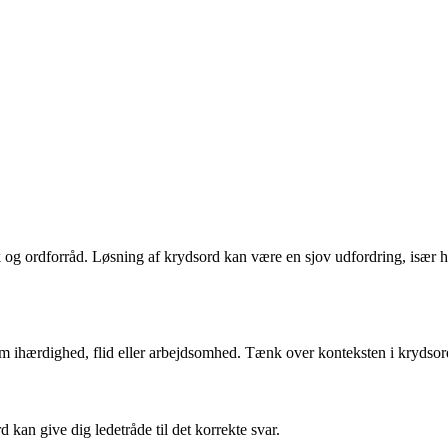
g ordforråd. Løsning af krydsord kan være en sjov udfordring, især hvi
om ihærdighed, flid eller arbejdsomhed. Tænk over konteksten i krydsor
kan give dig ledetråde til det korrekte svar.