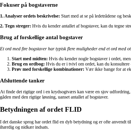
Fokuser på bogstaverne
1. Analyser ordets beskrivelse:
Start med at se på ledetrådene og besk
2. Tegn streger:
Hvis du kender antallet af bogstaver, kan du tegne stre
Brug af forskellige antal bogstaver
Et ord med fire bogstaver har typisk flere muligheder end et ord med ot
Start med midten:
Hvis du kender nogle bogstaver i ordet, men i
Brug en ordbog:
Hvis du er i tvivl om ordet, kan du konsultere
Prøv med forskellige kombinationer:
Vær ikke bange for at ek
Afsluttende tanker
At finde det rigtige ord i en krydsogtværs kan være en sjov udfordring, 
gåden med den rigtige løsning, uanset antallet af bogstaver.
Betydningen af ordet FLID
I det danske sprog har ordet flid en dyb betydning og er ofte anvendt t
ihærdig og nidkær indsats.