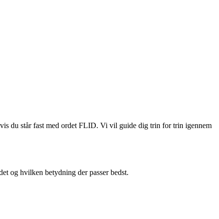
s du står fast med ordet FLID. Vi vil guide dig trin for trin igennem
det og hvilken betydning der passer bedst.