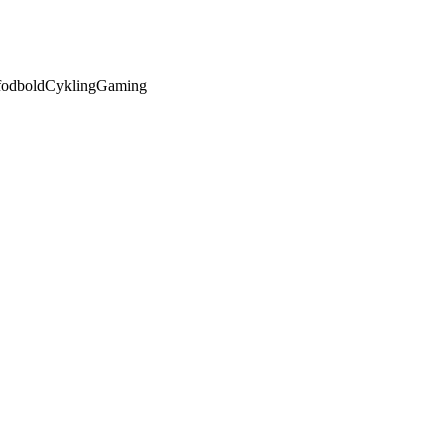
fodbold
Cykling
Gaming