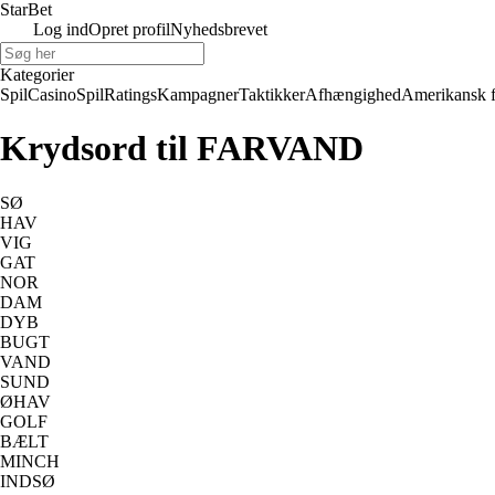
Star
Bet
Log ind
Opret profil
Nyhedsbrevet
Kategorier
Spil
Casino
Spil
Ratings
Kampagner
Taktikker
Afhængighed
Amerikansk 
Krydsord til FARVAND
SØ
HAV
VIG
GAT
NOR
DAM
DYB
BUGT
VAND
SUND
ØHAV
GOLF
BÆLT
MINCH
INDSØ