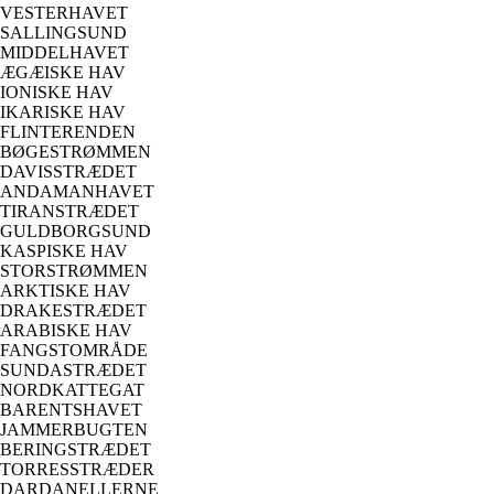
VESTERHAVET
SALLINGSUND
MIDDELHAVET
ÆGÆISKE HAV
IONISKE HAV
IKARISKE HAV
FLINTERENDEN
BØGESTRØMMEN
DAVISSTRÆDET
ANDAMANHAVET
TIRANSTRÆDET
GULDBORGSUND
KASPISKE HAV
STORSTRØMMEN
ARKTISKE HAV
DRAKESTRÆDET
ARABISKE HAV
FANGSTOMRÅDE
SUNDASTRÆDET
NORDKATTEGAT
BARENTSHAVET
JAMMERBUGTEN
BERINGSTRÆDET
TORRESSTRÆDER
DARDANELLERNE