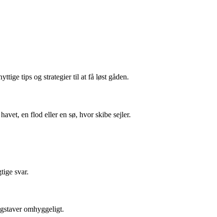
ige tips og strategier til at få løst gåden.
avet, en flod eller en sø, hvor skibe sejler.
tige svar.
ogstaver omhyggeligt.