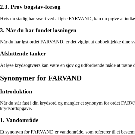
2.3. Prøv bogstav-forsøg
Hvis du stadig har svært ved at løse FARVAND, kan du prøve at indtaste
3. Når du har fundet løsningen
Når du har løst ordet FARVAND, er det vigtigt at dobbelttjekke dine sv
Afsluttende tanker
At løse krydsogtværs kan være en sjov og udfordrende måde at træne di
Synonymer for FARVAND
Introduktion
Når du står fast i din krydsord og mangler et synonym for ordet FARVA
krydsordopgave.
1. Vandområde
Et synonym for FARVAND er vandområde, som refererer til et bestemt 