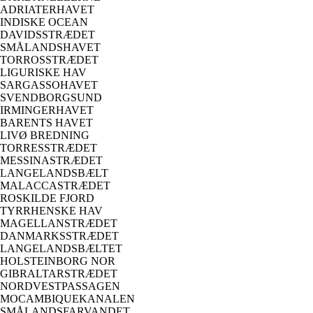
ADRIATERHAVET
INDISKE OCEAN
DAVIDSSTRÆDET
SMÅLANDSHAVET
TORROSSTRÆDET
LIGURISKE HAV
SARGASSOHAVET
SVENDBORGSUND
IRMINGERHAVET
BARENTS HAVET
LIVØ BREDNING
TORRESSTRÆDET
MESSINASTRÆDET
LANGELANDSBÆLT
MALACCASTRÆDET
ROSKILDE FJORD
TYRRHENSKE HAV
MAGELLANSTRÆDET
DANMARKSSTRÆDET
LANGELANDSBÆLTET
HOLSTEINBORG NOR
GIBRALTARSTRÆDET
NORDVESTPASSAGEN
MOCAMBIQUEKANALEN
SMÅLANDSFARVANDET