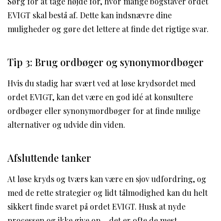
Sørg for at tage højde for, hvor mange bogstaver ordet
EVIGT skal bestå af. Dette kan indsnævre dine
muligheder og gøre det lettere at finde det rigtige svar.
Tip 3: Brug ordbøger og synonymordbøger
Hvis du stadig har svært ved at løse krydsordet med
ordet EVIGT, kan det være en god idé at konsultere
ordbøger eller synonymordbøger for at finde mulige
alternativer og udvide din viden.
Afsluttende tanker
At løse kryds og tværs kan være en sjov udfordring, og
med de rette strategier og lidt tålmodighed kan du helt
sikkert finde svaret på ordet EVIGT. Husk at nyde
processen og ikke give op – det er ofte de mest