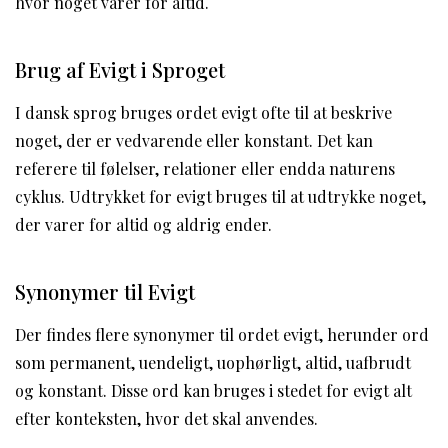
hvor noget varer for altid.
Brug af Evigt i Sproget
I dansk sprog bruges ordet evigt ofte til at beskrive
noget, der er vedvarende eller konstant. Det kan
referere til følelser, relationer eller endda naturens
cyklus. Udtrykket for evigt bruges til at udtrykke noget,
der varer for altid og aldrig ender.
Synonymer til Evigt
Der findes flere synonymer til ordet evigt, herunder ord
som permanent, uendeligt, uophørligt, altid, uafbrudt
og konstant. Disse ord kan bruges i stedet for evigt alt
efter konteksten, hvor det skal anvendes.