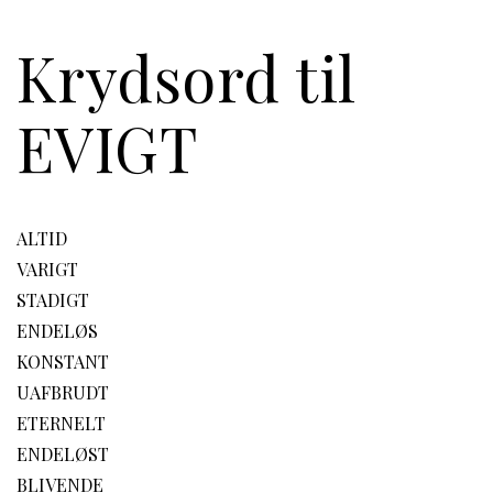
Krydsord til
EVIGT
ALTID
VARIGT
STADIGT
ENDELØS
KONSTANT
UAFBRUDT
ETERNELT
ENDELØST
BLIVENDE