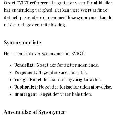
Ordet EVIGT refererer til noget, der varer for altid eller
har en uendelig varighed. Det kan være svært at finde
det helt passende ord, men med disse synonymer kan du
måske opdage den rette løsning.
Synonymerliste
Her er en liste over synonymer for EVIGT:
Uendeligt
: Noget der fortsætter uden ende.
Perpetuelt
: Noget der varer for altid.
Varigt
: Noget der har en langvarig karakter.
Uophørligt
: Noget der fortsætter uden afbrydelse.
Immergent
: Noget der varer hele tiden.
Anvendelse af Synonymer