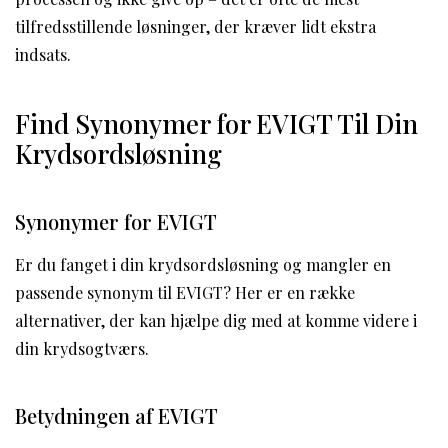
tilfredsstillende løsninger, der kræver lidt ekstra
indsats.
Find Synonymer for EVIGT Til Din
Krydsordsløsning
Synonymer for EVIGT
Er du fanget i din krydsordsløsning og mangler en
passende synonym til EVIGT? Her er en række
alternativer, der kan hjælpe dig med at komme videre i
din krydsogtværs.
Betydningen af EVIGT