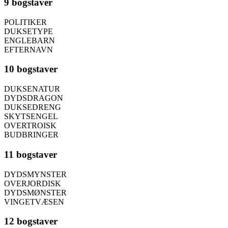
9 bogstaver
POLITIKER
DUKSETYPE
ENGLEBARN
EFTERNAVN
10 bogstaver
DUKSENATUR
DYDSDRAGON
DUKSEDRENG
SKYTSENGEL
OVERTROISK
BUDBRINGER
11 bogstaver
DYDSMYNSTER
OVERJORDISK
DYDSMØNSTER
VINGETVÆSEN
12 bogstaver