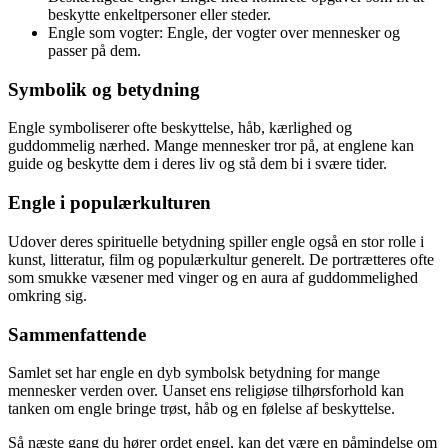
beskytte enkeltpersoner eller steder.
Engle som vogter: Engle, der vogter over mennesker og
passer på dem.
Symbolik og betydning
Engle symboliserer ofte beskyttelse, håb, kærlighed og
guddommelig nærhed. Mange mennesker tror på, at englene kan
guide og beskytte dem i deres liv og stå dem bi i svære tider.
Engle i populærkulturen
Udover deres spirituelle betydning spiller engle også en stor rolle i
kunst, litteratur, film og populærkultur generelt. De portrætteres ofte
som smukke væsener med vinger og en aura af guddommelighed
omkring sig.
Sammenfattende
Samlet set har engle en dyb symbolsk betydning for mange
mennesker verden over. Uanset ens religiøse tilhørsforhold kan
tanken om engle bringe trøst, håb og en følelse af beskyttelse.
Så næste gang du hører ordet engel, kan det være en påmindelse om