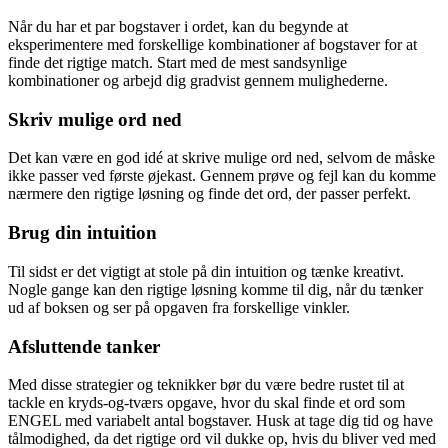
Når du har et par bogstaver i ordet, kan du begynde at
eksperimentere med forskellige kombinationer af bogstaver for at
finde det rigtige match. Start med de mest sandsynlige
kombinationer og arbejd dig gradvist gennem mulighederne.
Skriv mulige ord ned
Det kan være en god idé at skrive mulige ord ned, selvom de måske
ikke passer ved første øjekast. Gennem prøve og fejl kan du komme
nærmere den rigtige løsning og finde det ord, der passer perfekt.
Brug din intuition
Til sidst er det vigtigt at stole på din intuition og tænke kreativt.
Nogle gange kan den rigtige løsning komme til dig, når du tænker
ud af boksen og ser på opgaven fra forskellige vinkler.
Afsluttende tanker
Med disse strategier og teknikker bør du være bedre rustet til at
tackle en kryds-og-tværs opgave, hvor du skal finde et ord som
ENGEL med variabelt antal bogstaver. Husk at tage dig tid og have
tålmodighed, da det rigtige ord vil dukke op, hvis du bliver ved med