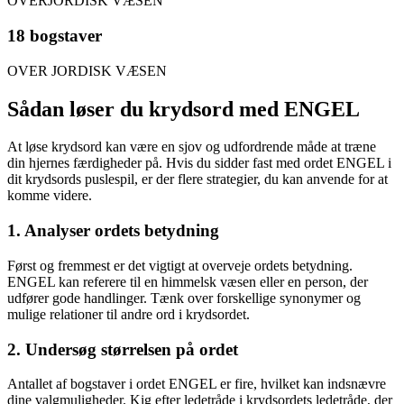
OVERJORDISK VÆSEN
18 bogstaver
OVER JORDISK VÆSEN
Sådan løser du krydsord med ENGEL
At løse krydsord kan være en sjov og udfordrende måde at træne
din hjernes færdigheder på. Hvis du sidder fast med ordet ENGEL i
dit krydsords puslespil, er der flere strategier, du kan anvende for at
komme videre.
1. Analyser ordets betydning
Først og fremmest er det vigtigt at overveje ordets betydning.
ENGEL kan referere til en himmelsk væsen eller en person, der
udfører gode handlinger. Tænk over forskellige synonymer og
mulige relationer til andre ord i krydsordet.
2. Undersøg størrelsen på ordet
Antallet af bogstaver i ordet ENGEL er fire, hvilket kan indsnævre
dine valgmuligheder. Kig efter ledetråde i krydsordets ledetråde, der