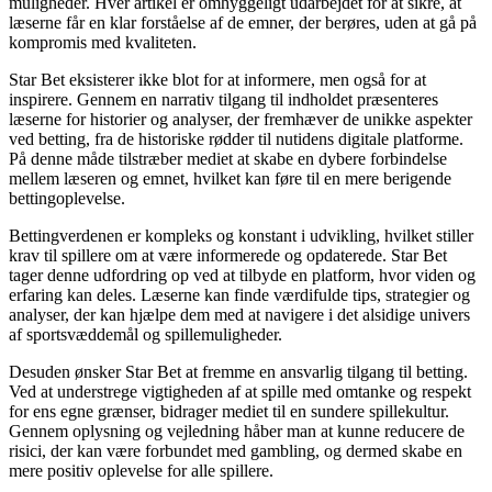
muligheder. Hver artikel er omhyggeligt udarbejdet for at sikre, at
læserne får en klar forståelse af de emner, der berøres, uden at gå på
kompromis med kvaliteten.
Star Bet eksisterer ikke blot for at informere, men også for at
inspirere. Gennem en narrativ tilgang til indholdet præsenteres
læserne for historier og analyser, der fremhæver de unikke aspekter
ved betting, fra de historiske rødder til nutidens digitale platforme.
På denne måde tilstræber mediet at skabe en dybere forbindelse
mellem læseren og emnet, hvilket kan føre til en mere berigende
bettingoplevelse.
Bettingverdenen er kompleks og konstant i udvikling, hvilket stiller
krav til spillere om at være informerede og opdaterede. Star Bet
tager denne udfordring op ved at tilbyde en platform, hvor viden og
erfaring kan deles. Læserne kan finde værdifulde tips, strategier og
analyser, der kan hjælpe dem med at navigere i det alsidige univers
af sportsvæddemål og spillemuligheder.
Desuden ønsker Star Bet at fremme en ansvarlig tilgang til betting.
Ved at understrege vigtigheden af at spille med omtanke og respekt
for ens egne grænser, bidrager mediet til en sundere spillekultur.
Gennem oplysning og vejledning håber man at kunne reducere de
risici, der kan være forbundet med gambling, og dermed skabe en
mere positiv oplevelse for alle spillere.