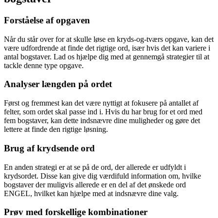
Forståelse af opgaven
Når du står over for at skulle løse en kryds-og-tværs opgave, kan det
være udfordrende at finde det rigtige ord, især hvis det kan variere i
antal bogstaver. Lad os hjælpe dig med at gennemgå strategier til at
tackle denne type opgave.
Analyser længden på ordet
Først og fremmest kan det være nyttigt at fokusere på antallet af
felter, som ordet skal passe ind i. Hvis du har brug for et ord med
fem bogstaver, kan dette indsnævre dine muligheder og gøre det
lettere at finde den rigtige løsning.
Brug af krydsende ord
En anden strategi er at se på de ord, der allerede er udfyldt i
krydsordet. Disse kan give dig værdifuld information om, hvilke
bogstaver der muligvis allerede er en del af det ønskede ord
ENGEL, hvilket kan hjælpe med at indsnævre dine valg.
Prøv med forskellige kombinationer