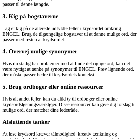
passer til denne længde.
3. Kig på bogstaverne
Tag et kig på de allerede udfyldte felter i krydsordet omkring
ENGEL. Brug de tilgængelige bogstaver til at danne mulige ord, der
passer med resten af krydsordet.
4. Overvej mulige synonymer
Hvis du stadig har problemer med at finde det rigtige ord, kan det
være nyttigt at tænke på synonymer til ENGEL. Prøv lignende ord,
der måske passer bedre til krydsordets kontekst.
5. Brug ordbøger eller online ressourcer
Hvis alt andet fejler, kan du altid ty til ordbøger eller online
krydsordsløsningsværktøjer. Disse ressourcer kan give dig forslag til
mulige ord, der matcher dine ledetråde.
Afsluttende tanker
At løse krydsord kræver tålmodighed, kreativ tænkning og