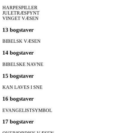
HARPESPILLER
JULETRÆSPYNT
VINGET VÆSEN
13 bogstaver
BIBELSK VÆSEN
14 bogstaver
BIBELSKE NAVNE
15 bogstaver
KAN LAVES I SNE
16 bogstaver
EVANGELISTSYMBOL
17 bogstaver