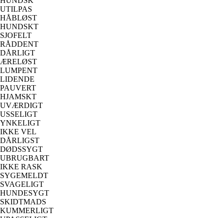
HUNDSK
UTILPAS
HÅBLØST
HUNDSKT
SJOFELT
RÅDDENT
DÅRLIGT
ÆRELØST
LUMPENT
LIDENDE
PAUVERT
HJAMSKT
UVÆRDIGT
USSELIGT
YNKELIGT
IKKE VEL
DÅRLIGST
DØDSSYGT
UBRUGBART
IKKE RASK
SYGEMELDT
SVAGELIGT
HUNDESYGT
SKIDTMADS
KUMMERLIGT