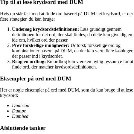
Tip til at løse krydsord med DUM
Hvis du står fast med at finde ord baseret på DUM i et krydsord, er der
flere strategier, du kan bruge:
Undersøg krydsordsdefinitionen:
Læs grundigt gennem
definitionen for det ord, der skal findes, da dette kan give dig en
ide om, hvilket ord der passer.
Prøv forskellige muligheder:
Udforsk forskellige ord og
kombinationer baseret på DUM, da der kan være flere løsninger,
der passer ind i krydsordet.
Brug en ordbog:
En ordbog kan være en nyttig ressource for at
finde ord, der matcher krydsordsdefinitionen.
Eksempler på ord med DUM
Her er nogle eksempler på ord med DUM, som du kan bruge til at løse
krydsord:
Dumrian
Dumpe
Dumhed
Afsluttende tanker