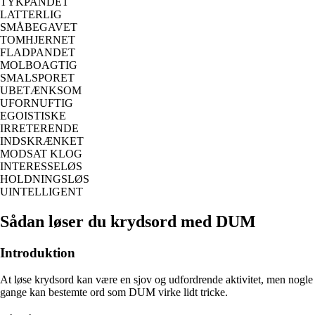
TYKPANDET
LATTERLIG
SMÅBEGAVET
TOMHJERNET
FLADPANDET
MOLBOAGTIG
SMALSPORET
UBETÆNKSOM
UFORNUFTIG
EGOISTISKE
IRRETERENDE
INDSKRÆNKET
MODSAT KLOG
INTERESSELØS
HOLDNINGSLØS
UINTELLIGENT
Sådan løser du krydsord med DUM
Introduktion
At løse krydsord kan være en sjov og udfordrende aktivitet, men nogle
gange kan bestemte ord som DUM virke lidt tricke.