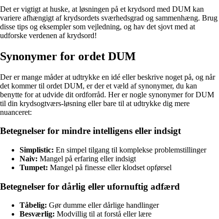
Det er vigtigt at huske, at løsningen på et krydsord med DUM kan
variere afhængigt af krydsordets sværhedsgrad og sammenhæng. Brug
disse tips og eksempler som vejledning, og hav det sjovt med at
udforske verdenen af krydsord!
Synonymer for ordet DUM
Der er mange måder at udtrykke en idé eller beskrive noget på, og når
det kommer til ordet DUM, er der et væld af synonymer, du kan
benytte for at udvide dit ordforråd. Her er nogle synonymer for DUM
til din krydsogtværs-løsning eller bare til at udtrykke dig mere
nuanceret:
Betegnelser for mindre intelligens eller indsigt
Simplistic:
En simpel tilgang til komplekse problemstillinger
Naiv:
Mangel på erfaring eller indsigt
Tumpet:
Mangel på finesse eller klodset opførsel
Betegnelser for dårlig eller ufornuftig adfærd
Tåbelig:
Gør dumme eller dårlige handlinger
Besværlig:
Modvillig til at forstå eller lære