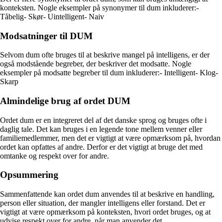
konteksten. Nogle eksempler på synonymer til dum inkluderer:-
Tåbelig- Skør- Uintelligent- Naiv
Modsatninger til DUM
Selvom dum ofte bruges til at beskrive mangel på intelligens, er der
også modstående begreber, der beskriver det modsatte. Nogle
eksempler på modsatte begreber til dum inkluderer:- Intelligent- Klog-
Skarp
Almindelige brug af ordet DUM
Ordet dum er en integreret del af det danske sprog og bruges ofte i
daglig tale. Det kan bruges i en legende tone mellem venner eller
familiemedlemmer, men det er vigtigt at være opmærksom på, hvordan
ordet kan opfattes af andre. Derfor er det vigtigt at bruge det med
omtanke og respekt over for andre.
Opsummering
Sammenfattende kan ordet dum anvendes til at beskrive en handling,
person eller situation, der mangler intelligens eller forstand. Det er
vigtigt at være opmærksom på konteksten, hvori ordet bruges, og at
udvise respekt over for andre, når man anvender det.