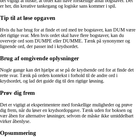
det vigtigt at huske, at ordet kan have forskellige antal bogstaver. Det
er her, din kreative tankegang og logiske sans kommer i spil.
Tip til at løse opgaven
Hvis du har brug for at finde et ord med tre bogstaver, kan DUM være
det rigtige svar. Men hvis ordet skal have flere bogstaver, kan du
overveje ord som DUMPE eller DUMME. Tænk på synonymer og
lignende ord, der passer ind i krydsordet.
Brug af omgivende oplysninger
Nogle gange kan det hjælpe at se på de krydsende ord for at finde det
rette svar. Tænk på ordets kontekst i forhold til de andre ord i
krydsordet, og lad det guide dig til den rigtige løsning.
Prøv dig frem
Det er vigtigt at eksperimentere med forskellige muligheder og prøve
dig frem, når du løser en krydsordopgave. Tænk uden for boksen og
vær åben for alternative løsninger, selvom de måske ikke umiddelbart
virker åbenlyse.
Opsummering