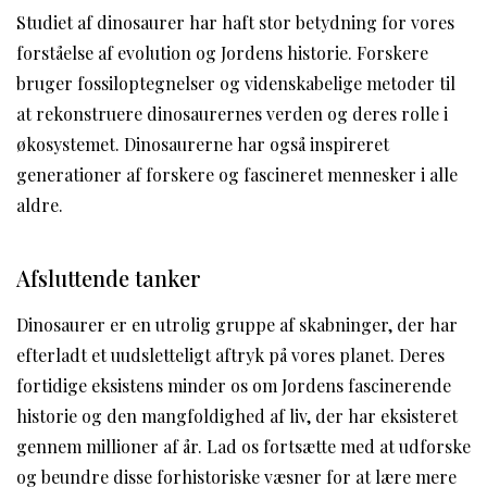
Studiet af dinosaurer har haft stor betydning for vores
forståelse af evolution og Jordens historie. Forskere
bruger fossiloptegnelser og videnskabelige metoder til
at rekonstruere dinosaurernes verden og deres rolle i
økosystemet. Dinosaurerne har også inspireret
generationer af forskere og fascineret mennesker i alle
aldre.
Afsluttende tanker
Dinosaurer er en utrolig gruppe af skabninger, der har
efterladt et uudsletteligt aftryk på vores planet. Deres
fortidige eksistens minder os om Jordens fascinerende
historie og den mangfoldighed af liv, der har eksisteret
gennem millioner af år. Lad os fortsætte med at udforske
og beundre disse forhistoriske væsner for at lære mere