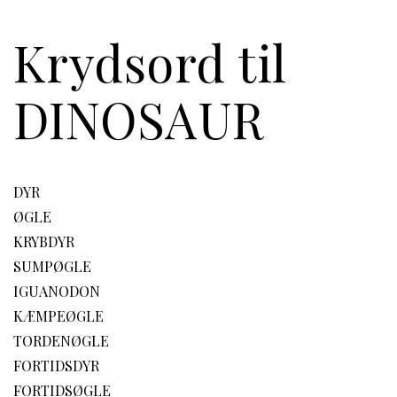
Krydsord til
DINOSAUR
DYR
ØGLE
KRYBDYR
SUMPØGLE
IGUANODON
KÆMPEØGLE
TORDENØGLE
FORTIDSDYR
FORTIDSØGLE