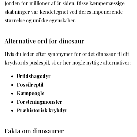
Jorden for millioner af år siden. Disse kæmpemæssige
skabninger var kendetegnet ved deres imponerende
størrelse og unikke egenskaber.
Alternative ord for dinosaur
Hvis du leder efter synonymer for ordet dinosaur til dit
krydsords puslespil, så er her nogle nyttige alternativer:
Urtidshagedyr
Fossilreptil
Kæmpeøgle
Forsteningmonster
Præhistorisk krybdyr
Fakta om dinosaurer