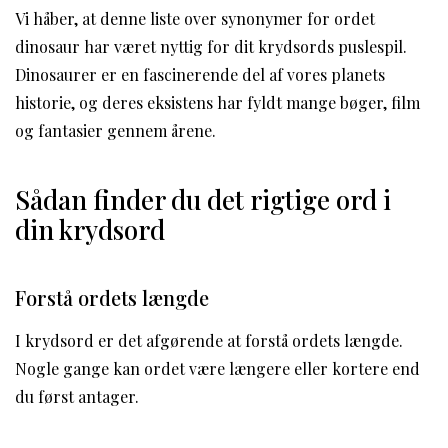
Vi håber, at denne liste over synonymer for ordet
dinosaur har været nyttig for dit krydsords puslespil.
Dinosaurer er en fascinerende del af vores planets
historie, og deres eksistens har fyldt mange bøger, film
og fantasier gennem årene.
Sådan finder du det rigtige ord i
din krydsord
Forstå ordets længde
I krydsord er det afgørende at forstå ordets længde.
Nogle gange kan ordet være længere eller kortere end
du først antager.