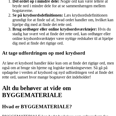
Del ordet op i mindre dele:
Nogle ord kan være lettere at
bryde ned i mindre dele for at se sammenhængen mellem
bogstaverne.
Se på krydsordsdefinitionen:
Læs krydsordsdefinitionen
grundigt for at finde ud af, hvad ordet handler om, hvilket kan
hjælpe dig med at finde det rette ord.
Brug ordbøger eller online krydsordsværktøjer:
Hvis du
stadig har svært ved at finde det rette ord, kan ordbøger eller
online krydsordsværktøjer være nyttige redskaber til at hjælpe
dig med at finde det rigtige ord.
At tage udfordringen op med krydsord
At løse et krydsord handler ikke kun om at finde det rigtige ord, men
også om at bruge sin hjerne og logiske tænkningsevner. Så gå på
opdagelse i verden af krydsord og nyd udfordringen ved at finde det
rette ord, uanset hvor mange bogstaver det indeholder!
Alt du behøver at vide om
BYGGEMATERIALE
Hvad er BYGGEMATERIALE?