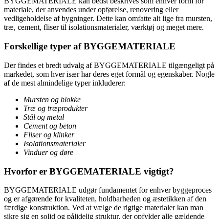
BYGGEMATERIALE kan bedst beskrives som enhver form for
materiale, der anvendes under opførelse, renovering eller
vedligeholdelse af bygninger. Dette kan omfatte alt lige fra mursten,
træ, cement, fliser til isolationsmaterialer, værktøj og meget mere.
Forskellige typer af BYGGEMATERIALE
Der findes et bredt udvalg af BYGGEMATERIALE tilgængeligt på
markedet, som hver især har deres eget formål og egenskaber. Nogle
af de mest almindelige typer inkluderer:
Mursten og blokke
Træ og træprodukter
Stål og metal
Cement og beton
Fliser og klinker
Isolationsmaterialer
Vinduer og døre
Hvorfor er BYGGEMATERIALE vigtigt?
BYGGEMATERIALE udgør fundamentet for enhver byggeproces
og er afgørende for kvaliteten, holdbarheden og æstetikken af den
færdige konstruktion. Ved at vælge de rigtige materialer kan man
sikre sig en solid og pålidelig struktur, der opfylder alle gældende