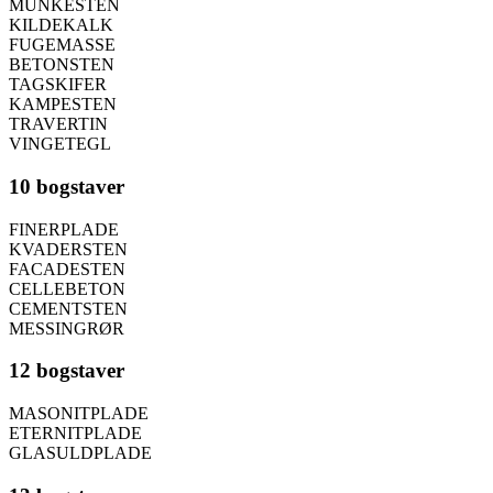
MUNKESTEN
KILDEKALK
FUGEMASSE
BETONSTEN
TAGSKIFER
KAMPESTEN
TRAVERTIN
VINGETEGL
10 bogstaver
FINERPLADE
KVADERSTEN
FACADESTEN
CELLEBETON
CEMENTSTEN
MESSINGRØR
12 bogstaver
MASONITPLADE
ETERNITPLADE
GLASULDPLADE