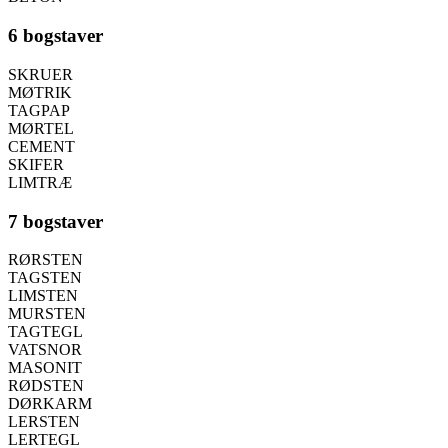
6 bogstaver
SKRUER
MØTRIK
TAGPAP
MØRTEL
CEMENT
SKIFER
LIMTRÆ
7 bogstaver
RØRSTEN
TAGSTEN
LIMSTEN
MURSTEN
TAGTEGL
VATSNOR
MASONIT
RØDSTEN
DØRKARM
LERSTEN
LERTEGL