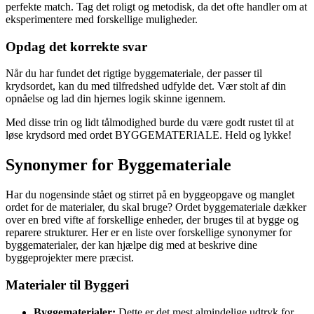
perfekte match. Tag det roligt og metodisk, da det ofte handler om at
eksperimentere med forskellige muligheder.
Opdag det korrekte svar
Når du har fundet det rigtige byggemateriale, der passer til
krydsordet, kan du med tilfredshed udfylde det. Vær stolt af din
opnåelse og lad din hjernes logik skinne igennem.
Med disse trin og lidt tålmodighed burde du være godt rustet til at
løse krydsord med ordet BYGGEMATERIALE. Held og lykke!
Synonymer for Byggemateriale
Har du nogensinde stået og stirret på en byggeopgave og manglet
ordet for de materialer, du skal bruge? Ordet byggemateriale dækker
over en bred vifte af forskellige enheder, der bruges til at bygge og
reparere strukturer. Her er en liste over forskellige synonymer for
byggematerialer, der kan hjælpe dig med at beskrive dine
byggeprojekter mere præcist.
Materialer til Byggeri
Byggematerialer:
Dette er det mest almindelige udtryk for