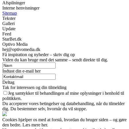
Afspilninger
Interne henvisninger
Sitemap
Tekster
Galleri
Update
Feed
StarBet.dk
Optivo Media
hej@optivomedia.dk
Få inspiration og nyheder – skriv dig op
Viden du kan bruge med det samme – sendt direkte til dig.
Indtast din e-mail her
Deltag
Tak for interessen og din tilmelding
Jeg samtykker til behandlingen af mine oplysninger i henhold til
politikken.
Du accepterer vores betingelser og databehandling, når du tilmelder
dig. Du bestemmer selv, hvornår du vil stoppe.
Cookies hjælper os med at forstå, hvordan du bruger siden – og gøre
den bedre. Læs mere her.