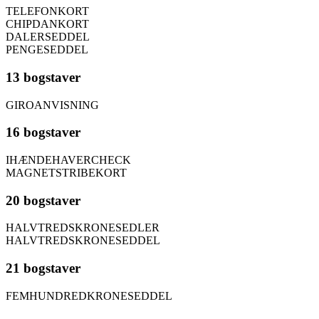
TELEFONKORT
CHIPDANKORT
DALERSEDDEL
PENGESEDDEL
13 bogstaver
GIROANVISNING
16 bogstaver
IHÆNDEHAVERCHECK
MAGNETSTRIBEKORT
20 bogstaver
HALVTREDSKRONESEDLER
HALVTREDSKRONESEDDEL
21 bogstaver
FEMHUNDREDKRONESEDDEL