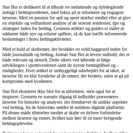
Star Bet er dedikeret til at tilbyde en omfattende og dybdegående
indsigt i bettingverdenen, med fokus på at informere og engagere
læserne. Med en passion for spil og sport stræber mediet efter at give
en objektiv og velfunderet analyse af de seneste tendenser, tips og
strategier inden for betting. Gennem artikler og guides er målet at
uddanne både nye og erfarne spillere, så de kan træffe informerede
beslutninger i deres bettingaktiviteter.
Med et hold af skribenter, der besidder en solid baggrund inden for
både journalistik og betting, formår Star Bet at levere indhold, der er
både relevant og aktuelt. Dette sikres ved løbende at følge
udviklingen i sportsverdenen samt de nyeste bettingtilbud og -
muligheder. Hver artikel er omhyggeligt udarbejdet for at sikre, at
læserne får en klar forståelse af de emner, der berøres, uden at gå på
kompromis med kvaliteten.
Star Bet eksisterer ikke blot for at informere, men også for at
inspirere. Gennem en narrativ tilgang til indholdet præsenteres
læserne for historier og analyser, der fremhæver de unikke aspekter
ved betting, fra de historiske rødder til nutidens digitale platforme.
På denne måde tilstræber mediet at skabe en dybere forbindelse
mellem læseren og emnet, hvilket kan føre til en mere berigende
bettingoplevelse.