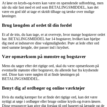
At løse en kryds-og-tværs kan være en spændende udfordring, men
når du står fast med et ord som BETALINGSMIDDEL, kan det
være en god idé at tage et skridt tilbage og tænke over mulige
løsninger.
Brug længden af ​​ordet til din fordel
Et af de trin, du kan tage, er at overveje, hvor mange bogstaver ordet
har. BETALINGSMIDDEL har 14 bogstaver, hvilket kan hjælpe
dig med at indsnævre dine valgmuligheder. Prøv at lede efter ord
med samme længde, der passer ind i krydset.
Vær opmærksom på mønstre og bogstaver
Mens du søger efter det rigtige ord, skal du være opmærksom på
eventuelle mønstre eller bogstaver, du allerede har fra krydsende
ord. Disse kan være nøglen til at finde løsningen på
BETALINGSMIDDEL.
Benyt dig af ordbøger og online værktøjer
Hvis du stadig kæmper for at finde det rigtige ord, kan det være
nyttigt at søge i ordbøger eller bruge online kryds-og-tværs-løsere.
Disse ressourcer kan give dig forslag til ord baseret på længde og de