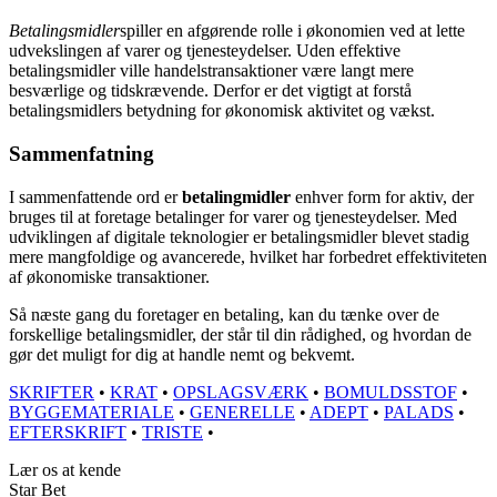
Betalingsmidler
spiller en afgørende rolle i økonomien ved at lette
udvekslingen af varer og tjenesteydelser. Uden effektive
betalingsmidler ville handelstransaktioner være langt mere
besværlige og tidskrævende. Derfor er det vigtigt at forstå
betalingsmidlers betydning for økonomisk aktivitet og vækst.
Sammenfatning
I sammenfattende ord er
betalingmidler
enhver form for aktiv, der
bruges til at foretage betalinger for varer og tjenesteydelser. Med
udviklingen af digitale teknologier er betalingsmidler blevet stadig
mere mangfoldige og avancerede, hvilket har forbedret effektiviteten
af ​​økonomiske transaktioner.
Så næste gang du foretager en betaling, kan du tænke over de
forskellige betalingsmidler, der står til din rådighed, og hvordan de
gør det muligt for dig at handle nemt og bekvemt.
SKRIFTER
•
KRAT
•
OPSLAGSVÆRK
•
BOMULDSSTOF
•
BYGGEMATERIALE
•
GENERELLE
•
ADEPT
•
PALADS
•
EFTERSKRIFT
•
TRISTE
•
Lær os at kende
Star Bet