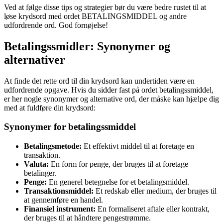
Ved at følge disse tips og strategier bør du være bedre rustet til at
løse krydsord med ordet BETALINGSMIDDEL og andre
udfordrende ord. God fornøjelse!
Betalingssmidler: Synonymer og
alternativer
At finde det rette ord til din krydsord kan undertiden være en
udfordrende opgave. Hvis du sidder fast på ordet betalingssmiddel,
er her nogle synonymer og alternative ord, der måske kan hjælpe dig
med at fuldføre din krydsord:
Synonymer for betalingssmiddel
Betalingsmetode:
Et effektivt middel til at foretage en
transaktion.
Valuta:
En form for penge, der bruges til at foretage
betalinger.
Penge:
En generel betegnelse for et betalingsmiddel.
Transaktionsmiddel:
Et redskab eller medium, der bruges til
at gennemføre en handel.
Finansiel instrument:
En formaliseret aftale eller kontrakt,
der bruges til at håndtere pengestrømme.