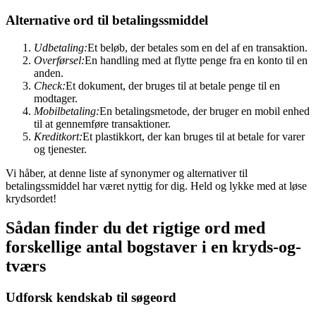
Alternative ord til betalingssmiddel
Udbetaling:
Et beløb, der betales som en del af en transaktion.
Overførsel:
En handling med at flytte penge fra en konto til en
anden.
Check:
Et dokument, der bruges til at betale penge til en
modtager.
Mobilbetaling:
En betalingsmetode, der bruger en mobil enhed
til at gennemføre transaktioner.
Kreditkort:
Et plastikkort, der kan bruges til at betale for varer
og tjenester.
Vi håber, at denne liste af synonymer og alternativer til
betalingssmiddel har været nyttig for dig. Held og lykke med at løse
krydsordet!
Sådan finder du det rigtige ord med
forskellige antal bogstaver i en kryds-og-
tværs
Udforsk kendskab til søgeord