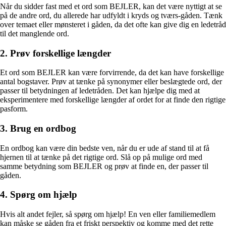
Når du sidder fast med et ord som BEJLER, kan det være nyttigt at se
på de andre ord, du allerede har udfyldt i kryds og tværs-gåden. Tænk
over temaet eller mønsteret i gåden, da det ofte kan give dig en ledetråd
til det manglende ord.
2. Prøv forskellige længder
Et ord som BEJLER kan være forvirrende, da det kan have forskellige
antal bogstaver. Prøv at tænke på synonymer eller beslægtede ord, der
passer til betydningen af ledetråden. Det kan hjælpe dig med at
eksperimentere med forskellige længder af ordet for at finde den rigtige
pasform.
3. Brug en ordbog
En ordbog kan være din bedste ven, når du er ude af stand til at få
hjernen til at tænke på det rigtige ord. Slå op på mulige ord med
samme betydning som BEJLER og prøv at finde en, der passer til
gåden.
4. Spørg om hjælp
Hvis alt andet fejler, så spørg om hjælp! En ven eller familiemedlem
kan måske se gåden fra et friskt perspektiv og komme med det rette