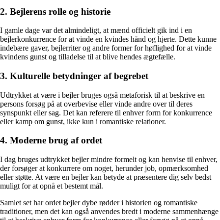
2. Bejlerens rolle og historie
I gamle dage var det almindeligt, at mænd officielt gik ind i en
bejlerkonkurrence for at vinde en kvindes hånd og hjerte. Dette kunne
indebære gaver, bejlerriter og andre former for høflighed for at vinde
kvindens gunst og tilladelse til at blive hendes ægtefælle.
3. Kulturelle betydninger af begrebet
Udtrykket at være i bejler bruges også metaforisk til at beskrive en
persons forsøg på at overbevise eller vinde andre over til deres
synspunkt eller sag. Det kan referere til enhver form for konkurrence
eller kamp om gunst, ikke kun i romantiske relationer.
4. Moderne brug af ordet
I dag bruges udtrykket bejler mindre formelt og kan henvise til enhver,
der forsøger at konkurrere om noget, herunder job, opmærksomhed
eller støtte. At være en bejler kan betyde at præsentere dig selv bedst
muligt for at opnå et bestemt mål.
Samlet set har ordet bejler dybe rødder i historien og romantiske
traditioner, men det kan også anvendes bredt i moderne sammenhænge