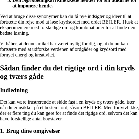
Den
bejlende
ungkarl knækkede nødder for sin udkårne for
at imponere hende.
Ved at bruge disse synonymer kan du få nye indsigter og ideer til at
fortsætte din rejse mod at løse krydsordet med ordet BEJLER. Husk at
eksperimentere med forskellige ord og kombinationer for at finde den
bedste løsning.
Vi håber, at denne artikel har været nyttig for dig, og at du nu kan
fortsætte med at udforske verdenen af ordgåder og krydsord med
fornyet energi og kreativitet.
Sådan finder du det rigtige ord i din kryds
og tværs gåde
Indledning
Det kan være frustrerende at sidde fast i en kryds og tværs gåde, især
når du er usikker på et bestemt ord, såsom BEJLER. Men fortvivl ikke,
der er flere ting du kan gøre for at finde det rigtige ord, selvom det kan
have forskellige antal bogstaver.
1. Brug dine omgivelser