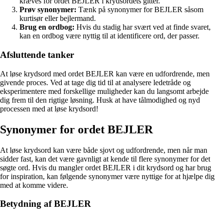
kræves for ordet BEJLER i krydsordets gitter.
Prøv synonymer:
Tænk på synonymer for BEJLER såsom
kurtisør eller bejlermand.
Brug en ordbog:
Hvis du stadig har svært ved at finde svaret,
kan en ordbog være nyttig til at identificere ord, der passer.
Afsluttende tanker
At løse krydsord med ordet BEJLER kan være en udfordrende, men
givende proces. Ved at tage dig tid til at analysere ledetråde og
eksperimentere med forskellige muligheder kan du langsomt arbejde
dig frem til den rigtige løsning. Husk at have tålmodighed og nyd
processen med at løse krydsord!
Synonymer for ordet BEJLER
At løse krydsord kan være både sjovt og udfordrende, men når man
sidder fast, kan det være gavnligt at kende til flere synonymer for det
søgte ord. Hvis du mangler ordet BEJLER i dit krydsord og har brug
for inspiration, kan følgende synonymer være nyttige for at hjælpe dig
med at komme videre.
Betydning af BEJLER