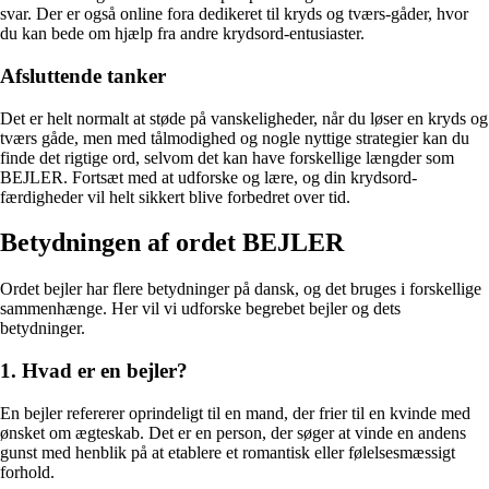
svar. Der er også online fora dedikeret til kryds og tværs-gåder, hvor
du kan bede om hjælp fra andre krydsord-entusiaster.
Afsluttende tanker
Det er helt normalt at støde på vanskeligheder, når du løser en kryds og
tværs gåde, men med tålmodighed og nogle nyttige strategier kan du
finde det rigtige ord, selvom det kan have forskellige længder som
BEJLER. Fortsæt med at udforske og lære, og din krydsord-
færdigheder vil helt sikkert blive forbedret over tid.
Betydningen af ordet BEJLER
Ordet bejler har flere betydninger på dansk, og det bruges i forskellige
sammenhænge. Her vil vi udforske begrebet bejler og dets
betydninger.
1. Hvad er en bejler?
En bejler refererer oprindeligt til en mand, der frier til en kvinde med
ønsket om ægteskab. Det er en person, der søger at vinde en andens
gunst med henblik på at etablere et romantisk eller følelsesmæssigt
forhold.