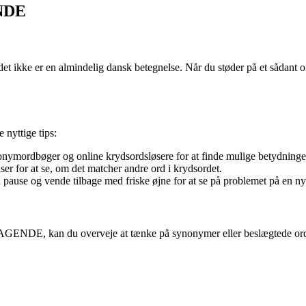
ENDE
kke er en almindelig dansk betegnelse. Når du støder på et sådant ord,
nyttige tips:
ymordbøger og online krydsordsløsere for at finde mulige betydninger 
r for at se, om det matcher andre ord i krydsordet.
n pause og vende tilbage med friske øjne for at se på problemet på en n
BAGENDE, kan du overveje at tænke på synonymer eller beslægtede ord, 