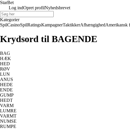
Star
Bet
Log ind
Opret profil
Nyhedsbrevet
Kategorier
Spil
Casino
Spil
Ratings
Kampagner
Taktikker
Afhængighed
Amerikansk 
Krydsord til BAGENDE
BAG
HÆK
HED
RØV
LUN
ANUS
HEDE
ENDE
GUMP
HEDT
VARM
LUMRE
VARMT
NUMSE
RUMPE