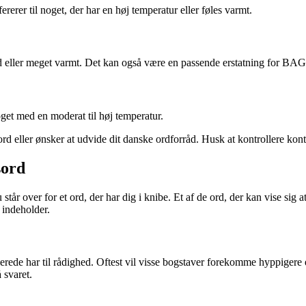
erer til noget, der har en høj temperatur eller føles varmt.
brand eller meget varmt. Det kan også være en passende erstatning for 
et med en moderat til høj temperatur.
ller ønsker at udvide dit danske ordforråd. Husk at kontrollere konte
sord
tår over for et ord, der har dig i knibe. Et af de ord, der kan vise si
 indeholder.
lerede har til rådighed. Oftest vil visse bogstaver forekomme hyppigere 
 svaret.