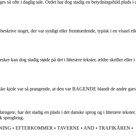
s så ofte i daglig tale. Ordet har dog stadig en betydningsfuld plads i
rive noget, der var synligt eller fremtrædende, typisk i en visuel eller 
kan dog stadig støde på det i litterære tekster, ældre skrifter eller 
 kjole var så prangende, at den var BAGENDE blandt de andre gæst
re, har det stadig en plads i det danske sprog og i litterære tekster.
sk sprogbrug.
NING
•
EFTERKOMMER
•
TAVERNE
•
AND
•
TRAFIKÅREN
•