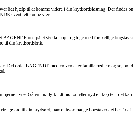
øver lidt hjælp til at komme videre i din krydsordsløsning. Der findes o
AGENDE eventuelt kunne være.
det BAGENDE ned på et stykke papir og lege med forskellige bogstavkom
e til din krydsordsbrik.
dsgåde. Del ordet BAGENDE med en ven eller familiemedlem og se, om de
el.
in hjerne hvile. Gå en tur, dyrk lidt motion eller nyd en kop te – det ka
et rigtige ord til din krydsord, uanset hvor mange bogstaver det består a