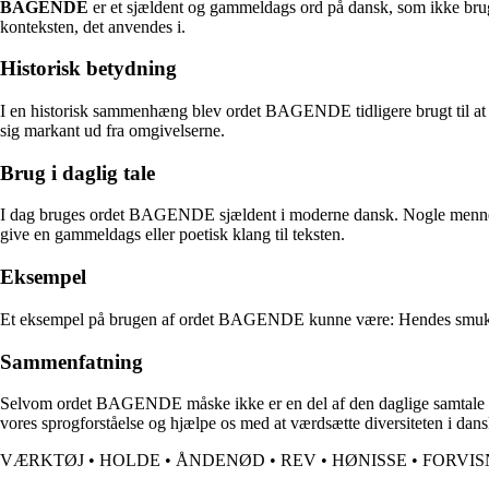
BAGENDE
er et sjældent og gammeldags ord på dansk, som ikke bruge
konteksten, det anvendes i.
Historisk betydning
I en historisk sammenhæng blev ordet BAGENDE tidligere brugt til at besk
sig markant ud fra omgivelserne.
Brug i daglig tale
I dag bruges ordet BAGENDE sjældent i moderne dansk. Nogle mennesker 
give en gammeldags eller poetisk klang til teksten.
Eksempel
Et eksempel på brugen af ordet BAGENDE kunne være: Hendes smukke
Sammenfatning
Selvom ordet BAGENDE måske ikke er en del af den daglige samtale længe
vores sprogforståelse og hjælpe os med at værdsætte diversiteten i dan
VÆRKTØJ
•
HOLDE
•
ÅNDENØD
•
REV
•
HØNISSE
•
FORVIS