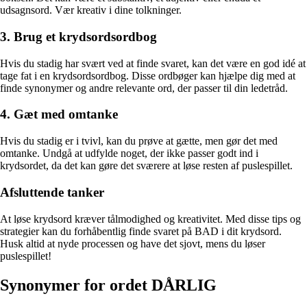
udsagnsord. Vær kreativ i dine tolkninger.
3. Brug et krydsordsordbog
Hvis du stadig har svært ved at finde svaret, kan det være en god idé at
tage fat i en krydsordsordbog. Disse ordbøger kan hjælpe dig med at
finde synonymer og andre relevante ord, der passer til din ledetråd.
4. Gæt med omtanke
Hvis du stadig er i tvivl, kan du prøve at gætte, men gør det med
omtanke. Undgå at udfylde noget, der ikke passer godt ind i
krydsordet, da det kan gøre det sværere at løse resten af puslespillet.
Afsluttende tanker
At løse krydsord kræver tålmodighed og kreativitet. Med disse tips og
strategier kan du forhåbentlig finde svaret på BAD i dit krydsord.
Husk altid at nyde processen og have det sjovt, mens du løser
puslespillet!
Synonymer for ordet DÅRLIG