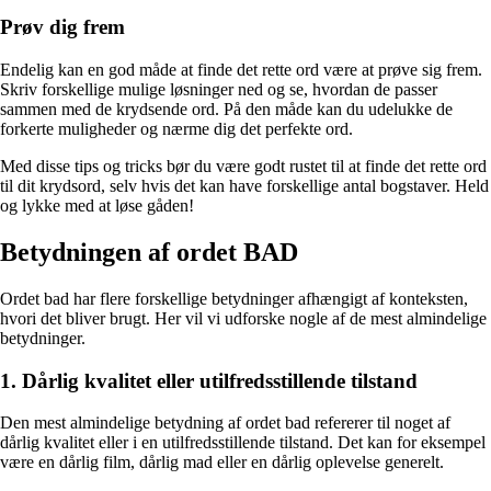
Prøv dig frem
Endelig kan en god måde at finde det rette ord være at prøve sig frem.
Skriv forskellige mulige løsninger ned og se, hvordan de passer
sammen med de krydsende ord. På den måde kan du udelukke de
forkerte muligheder og nærme dig det perfekte ord.
Med disse tips og tricks bør du være godt rustet til at finde det rette ord
til dit krydsord, selv hvis det kan have forskellige antal bogstaver. Held
og lykke med at løse gåden!
Betydningen af ordet BAD
Ordet bad har flere forskellige betydninger afhængigt af konteksten,
hvori det bliver brugt. Her vil vi udforske nogle af de mest almindelige
betydninger.
1. Dårlig kvalitet eller utilfredsstillende tilstand
Den mest almindelige betydning af ordet bad refererer til noget af
dårlig kvalitet eller i en utilfredsstillende tilstand. Det kan for eksempel
være en dårlig film, dårlig mad eller en dårlig oplevelse generelt.