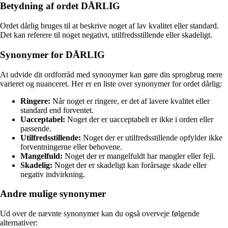
Betydning af ordet DÅRLIG
Ordet dårlig bruges til at beskrive noget af lav kvalitet eller standard.
Det kan referere til noget negativt, utilfredsstillende eller skadeligt.
Synonymer for DÅRLIG
At udvide dit ordforråd med synonymer kan gøre din sprogbrug mere
varieret og nuanceret. Her er en liste over synonymer for ordet dårlig:
Ringere:
Når noget er ringere, er det af lavere kvalitet eller
standard end forventet.
Uacceptabel:
Noget der er uacceptabelt er ikke i orden eller
passende.
Utilfredsstillende:
Noget der er utilfredsstillende opfylder ikke
forventningerne eller behovene.
Mangelfuld:
Noget der er mangelfuldt har mangler eller fejl.
Skadelig:
Noget der er skadeligt kan forårsage skade eller
negativ indvirkning.
Andre mulige synonymer
Ud over de nævnte synonymer kan du også overveje følgende
alternativer: