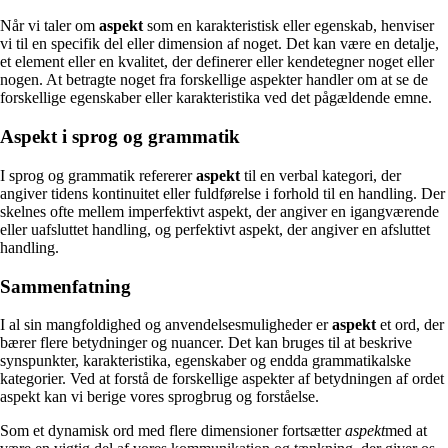
Når vi taler om
aspekt
som en karakteristisk eller egenskab, henviser
vi til en specifik del eller dimension af noget. Det kan være en detalje,
et element eller en kvalitet, der definerer eller kendetegner noget eller
nogen. At betragte noget fra forskellige aspekter handler om at se de
forskellige egenskaber eller karakteristika ved det pågældende emne.
Aspekt i sprog og grammatik
I sprog og grammatik refererer
aspekt
til en verbal kategori, der
angiver tidens kontinuitet eller fuldførelse i forhold til en handling. Der
skelnes ofte mellem imperfektivt aspekt, der angiver en igangværende
eller uafsluttet handling, og perfektivt aspekt, der angiver en afsluttet
handling.
Sammenfatning
I al sin mangfoldighed og anvendelsesmuligheder er
aspekt
et ord, der
bærer flere betydninger og nuancer. Det kan bruges til at beskrive
synspunkter, karakteristika, egenskaber og endda grammatikalske
kategorier. Ved at forstå de forskellige aspekter af betydningen af ordet
aspekt kan vi berige vores sprogbrug og forståelse.
Som et dynamisk ord med flere dimensioner fortsætter
aspekt
med at