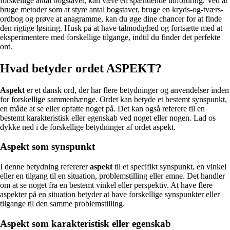
forskellige antal bogstaver, kan være en spændende udfordring. Ved at
bruge metoder som at styre antal bogstaver, bruge en kryds-og-tværs-
ordbog og prøve at anagramme, kan du øge dine chancer for at finde
den rigtige løsning. Husk på at have tålmodighed og fortsætte med at
eksperimentere med forskellige tilgange, indtil du finder det perfekte
ord.
Hvad betyder ordet ASPEKT?
Aspekt
er et dansk ord, der har flere betydninger og anvendelser inden
for forskellige sammenhænge. Ordet kan betyde et bestemt synspunkt,
en måde at se eller opfatte noget på. Det kan også referere til en
bestemt karakteristisk eller egenskab ved noget eller nogen. Lad os
dykke ned i de forskellige betydninger af ordet aspekt.
Aspekt som synspunkt
I denne betydning refererer
aspekt
til et specifikt synspunkt, en vinkel
eller en tilgang til en situation, problemstilling eller emne. Det handler
om at se noget fra en bestemt vinkel eller perspektiv. At have flere
aspekter på en situation betyder at have forskellige synspunkter eller
tilgange til den samme problemstilling.
Aspekt som karakteristisk eller egenskab